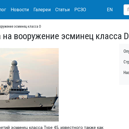
лог
Новости
Галереи
Статьи
РСЗО
EN
оружение эсминец класса D
 на вооружение эсминец класса D
Оп
Ст
На
тий эсминец класса Type 45, известного также как