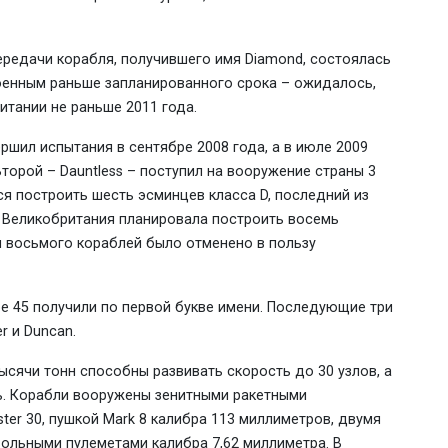
ередачи корабля, получившего имя Diamond, состоялась
оенным раньше запланированного срока – ожидалось,
итании не раньше 2011 года.
ершил испытания в сентябре 2008 года, а в июле 2009
торой – Dauntless – поступил на вооружение страны 3
ся построить шесть эсминцев класса D, последний из
е Великобритания планировала построить восемь
и восьмого кораблей было отменено в пользу
pe 45 получили по первой букве имени. Последующие три
r и Duncan.
ысячи тонн способны развивать скорость до 30 узлов, а
ь. Корабли вооружены зенитными ракетными
ster 30, пушкой Mark 8 калибра 113 миллиметров, двумя
ольными пулеметами калибра 7,62 миллиметра. В