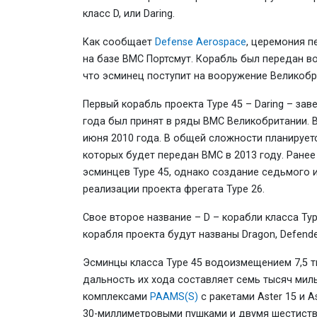
класс D, или Daring.
Как сообщает
Defense Aerospace
, церемония п
на базе ВМС Портсмут. Корабль был передан в
что эсминец поступит на вооружение Великобр
Первый корабль проекта Type 45 – Daring – зав
года был принят в ряды ВМС Великобритании. В
июня 2010 года. В общей сложности планирует
которых будет передан ВМС в 2013 году. Ране
эсминцев Type 45, однако создание седьмого 
реализации проекта фрегата Type 26.
Свое второе название – D – корабли класса Ty
корабля проекта будут названы Dragon, Defende
Эсминцы класса Type 45 водоизмещением 7,5 т
дальность их хода составляет семь тысяч мил
комплексами
PAAMS(S)
с ракетами Aster 15 и A
30-миллиметровыми пушками и двумя шестиств