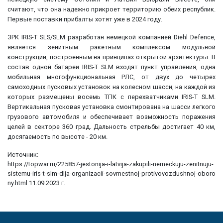
считают, что она надежно прикроет территорию обеих республик.
Первые поставки прибалты хотят уже в 2024 году.
ЗРК IRIS-T SLS/SLM разработан немецкой компанией Diehl Defence,
является зенитным ракетным комплексом модульной
конструкции, построенным на принципах открытой архитектуры. В
состав одной батареи IRIS-T SLM входят пункт управления, одна
мобильная многофункциональная РЛС, от двух до четырех
самоходных пусковых установок на колесном шасси, на каждой из
которых размещены восемь ТПК с перехватчиками IRIS-T SLM.
Вертикальная пусковая установка смонтирована на шасси легкого
грузового автомобиля и обеспечивает возможность поражения
целей в секторе 360 град. Дальность стрельбы достигает 40 км,
досягаемость по высоте - 20 км.
Источник:
https://topwar.ru/225857-jestonija-i-latvija-zakupili-nemeckuju-zenitnuju-
sistemu-iris-t-slm-dlja-organizacii-sovmestnoj-protivovozdushnoj-oboro
ny.html 11.09.2023 г.