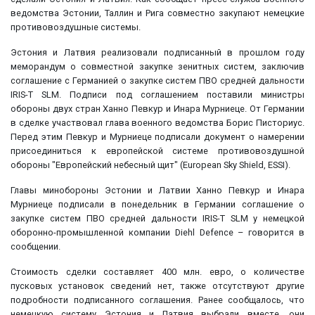
ведомства Эстонии, Таллин и Рига совместно закупают немецкие
противовоздушные системы.
Эстония и Латвия реализовали подписанный в прошлом году
меморандум о совместной закупке зенитных систем, заключив
соглашение с Германией о закупке систем ПВО средней дальности
IRIS-T SLM. Подписи под соглашением поставили министры
обороны двух стран Ханно Певкур и Инара Мурниеце. От Германии
в сделке участвовал глава военного ведомства Борис Писториус.
Перед этим Певкур и Мурниеце подписали документ о намерении
присоединиться к европейской системе противовоздушной
обороны "Европейский небесный щит" (European Sky Shield, ESSI).
Главы минобороны Эстонии и Латвии Ханно Певкур и Инара
Мурниеце подписали в понедельник в Германии соглашение о
закупке систем ПВО средней дальности IRIS-T SLM у немецкой
оборонно-промышленной компании Diehl Defence – говорится в
сообщении.
Стоимость сделки составляет 400 млн. евро, о количестве
пусковых установок сведений нет, также отсутствуют другие
подробности подписанного соглашения. Ранее сообщалось, что
немецкую систему Эстония и Латвия выбрали вместе, они