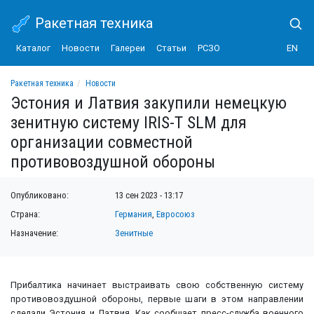
Ракетная техника
Каталог
Новости
Галереи
Статьи
РСЗО
EN
Ракетная техника
Новости
Эстония и Латвия закупили немецкую зенитную систему IRIS-T SLM для органи
Эстония и Латвия закупили немецкую
зенитную систему IRIS-T SLM для
организации совместной
противовоздушной обороны
Опубликовано:
13 сен 2023 - 13:17
Страна:
Германия
,
Евросоюз
Назначение:
Зенитные
Прибалтика начинает выстраивать свою собственную систему
противовоздушной обороны, первые шаги в этом направлении
сделали Эстония и Латвия. Как сообщает пресс-служба военного