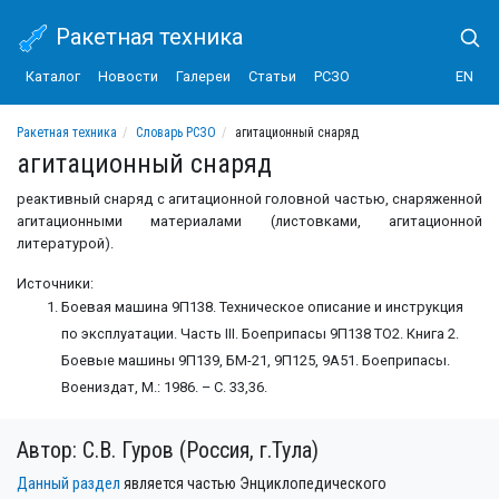
Ракетная техника
Каталог
Новости
Галереи
Статьи
РСЗО
EN
Ракетная техника
Словарь РСЗО
агитационный снаряд
агитационный снаряд
реактивный снаряд с агитационной головной частью, снаряженной
агитационными материалами (листовками, агитационной
литературой).
Источники:
Боевая машина 9П138. Техническое описание и инструкция
по эксплуатации. Часть III. Боеприпасы 9П138 ТО2. Книга 2.
Боевые машины 9П139, БМ-21, 9П125, 9А51. Боеприпасы.
Воениздат, М.: 1986. – C. 33,36.
Автор: С.В. Гуров (Россия, г.Тула)
Данный раздел
является частью Энциклопедического