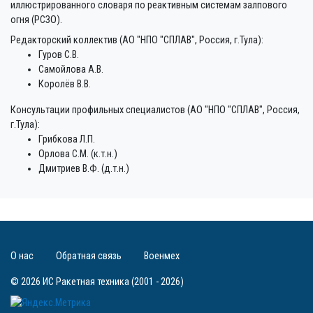
иллюстрированного словаря по реактивным системам залпового
огня (РСЗО).
Редакторский коллектив (АО "НПО "СПЛАВ", Россия, г.Тула):
Гуров С.В.
Самойлова А.В.
Королёв В.В.
Консультации профильных специалистов (АО "НПО "СПЛАВ", Россия,
г.Тула):
Грибкова Л.П.
Орлова С.М. (к.т.н.)
Дмитриев В.Ф. (д.т.н.)
О нас
Обратная связь
Военмех
© 2026 ИС Ракетная техника (2001 - 2026)