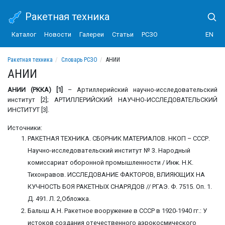
Ракетная техника
Каталог
Новости
Галереи
Статьи
РСЗО
EN
Ракетная техника
Словарь РСЗО
АНИИ
АНИИ
АНИИ (РККА) [1]
– Артиллерийский научно-исследовательский
институт [2]; АРТИЛЛЕРИЙСКИЙ НАУЧНО-ИССЛЕДОВАТЕЛЬСКИЙ
ИНСТИТУТ [3].
Источники:
РАКЕТНАЯ ТЕХНИКА. СБОРНИК МАТЕРИАЛОВ. НКОП – СССР.
Научно-исследовательский институт № 3. Народный
комиссариат оборонной промышленности / Инж. Н.К.
Тихонравов. ИССЛЕДОВАНИЕ ФАКТОРОВ, ВЛИЯЮЩИХ НА
КУЧНОСТЬ БОЯ РАКЕТНЫХ СНАРЯДОВ // РГАЭ. Ф. 7515. Оп. 1.
Д. 491. Л. 2,Обложка.
Балыш А.Н. Ракетное вооружение в СССР в 1920-1940 гг.: У
истоков создания отечественного аэрокосмического