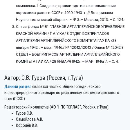
комплекса. I. Создание, производство и использование
пороховых ракет в СССР в 1920-1940 гг. // Боеприпасы.
Научно-технический сборник. – № 3. – Москва, 2013. – С. 124.
Описи фонда № 81 ГЛАВНОЕ АРТИЛЛЕРИЙСКОЕ УПРАВЛЕНИЕ
КРАСНОЙ АРМИИ / Г А У КА/ 3 ОТДЕЛ БОЕПРИПАСОВ
АРТИЛЛЕРИИ АРТИЛЛЕРИЙСКОГО КОМИТЕТА ГАУ КА /28
января 1942г. – март 1946./ № 12042,12043 / Опись № 12042 3
ОТДЕЛ – БОЕПРИПАСОВ АРТИЛЛЕРИИ АРТИЛЛЕРИЙСКОГО
КОМИТЕТА ГАУ КА / 28 ЯНВАРЯ I942г. – МАРТ I946г./. – С. 4.
Автор: С.В. Гуров (Россия, г.Тула)
Данный раздел
является частью Энциклопедического
иллюстрированного словаря по реактивным системам залпового
огня (РСЗО).
Редакторский коллектив (АО "НПО "СПЛАВ", Россия, г.Тула):
Гуров С.В.
Самойлова А.В.
Королёв В.В.