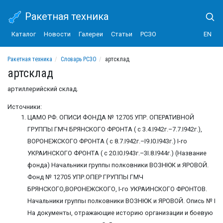
Ракетная техника
Каталог
Новости
Галереи
Статьи
РСЗО
EN
Ракетная техника
Словарь РСЗО
артсклад
артсклад
артиллерийский склад.
Источники:
ЦАМО РФ. ОПИСИ ФОНДА № 12705 УПР. ОПЕРАТИВНОЙ
ГРУППЫ ГМЧ БРЯНСКОГО ФРОНТА ( с 3.4.I942г.–7.7.I942г.),
ВОРОНЕЖСКОГО ФРОНТА ( с 8.7.I942г.–I9.I0.I943г.) I-го
УКРАИНСКОГО ФРОНТА ( с 20.I0.I943г.–3I.8.I944г.) (Название
фонда) Начальники группы полковники ВОЗНЮК и ЯРОВОЙ.
Фонд № 12705 УПР.ОПЕР ГРУППЫ ГМЧ
БРЯНСКОГО,ВОРОНЕЖСКОГО, I-го УКРАИНСКОГО ФРОНТОВ.
Начальники группы полковники ВОЗНЮК и ЯРОВОЙ. Опись № I
На документы, отражающие историю организации и боевую