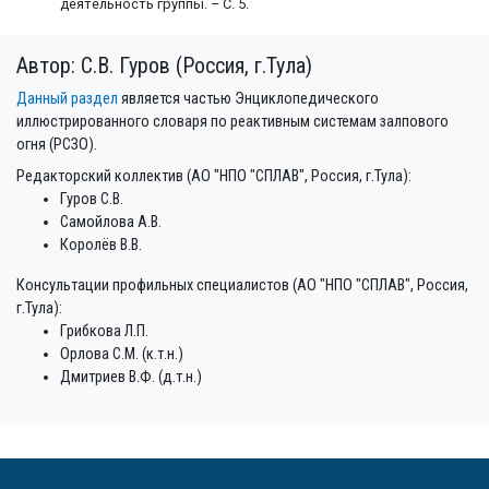
деятельность группы. – С. 5.
Автор: С.В. Гуров (Россия, г.Тула)
Данный раздел
является частью Энциклопедического
иллюстрированного словаря по реактивным системам залпового
огня (РСЗО).
Редакторский коллектив (АО "НПО "СПЛАВ", Россия, г.Тула):
Гуров С.В.
Самойлова А.В.
Королёв В.В.
Консультации профильных специалистов (АО "НПО "СПЛАВ", Россия,
г.Тула):
Грибкова Л.П.
Орлова С.М. (к.т.н.)
Дмитриев В.Ф. (д.т.н.)