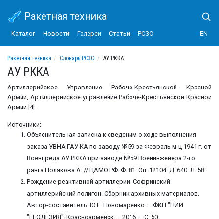
Ракетная техника
Каталог
Новости
Галереи
Статьи
РСЗО
EN
Ракетная техника
Словарь РСЗО
АУ РККА
АУ РККА
Артиллерийское Управление Рабоче-Крестьянской Красной
Армии, Артиллерийское управление Рабоче-Крестьянской Красной
Армии [4].
Источники:
Объяснительная записка к сведеним о ходе выполнения
заказа УВНА ГАУ КА по заводу №59 за Февраль м-ц 1941 г. от
Военпреда АУ РККА при заводе №59 Военинженера 2-го
ранга Полякова А. // ЦАМО РФ. Ф. 81. Оп. 12104. Д. 640. Л. 58.
Рождение реактивной артиллерии. Софринский
артиллерийский полигон. Сборник архивных материалов.
Автор-составитель. Ю.Г. Пономаренко. – ФКП "НИИ
"ГЕОДЕЗИЯ", Красноармейск. – 2016. – С. 50.