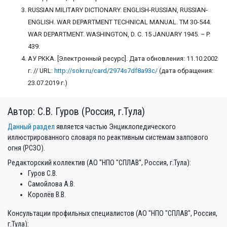
RUSSIAN MILITARY DICTIONARY. ENGLISH-RUSSIAN, RUSSIAN-
ENGLISH. WAR DEPARTMENT TECHNICAL MANUAL. TM 30-544.
WAR DEPARTMENT. WASHINGTON, D. C. 15 JANUARY 1945. – P.
439.
АУ РККА. [Электронный ресурс]. Дата обновления: 11.10.2002
г. // URL:
http://sokr.ru/card/2974s7df8a93c/
(дата обращения:
23.07.2019 г.)
Автор: С.В. Гуров (Россия, г.Тула)
Данный раздел
является частью Энциклопедического
иллюстрированного словаря по реактивным системам залпового
огня (РСЗО).
Редакторский коллектив (АО "НПО "СПЛАВ", Россия, г.Тула):
Гуров С.В.
Самойлова А.В.
Королёв В.В.
Консультации профильных специалистов (АО "НПО "СПЛАВ", Россия,
г.Тула):