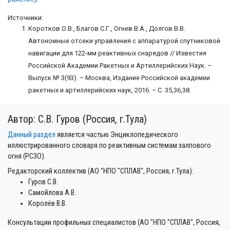
Источники:
Коротков О.В., Благов С.Г., Огнев В.А., Долгов В.В.
Автономные отсеки управления с аппаратурой спутниковой
навигации для 122-мм реактивных снарядов // Известия
Российской Академии Ракетных и Артиллерийских Наук. –
Выпуск № 3(93). – Москва, Издание Российской академии
ракетных и артиллерийских наук, 2016. – С. 35,36,38.
Автор: С.В. Гуров (Россия, г.Тула)
Данный раздел
является частью Энциклопедического
иллюстрированного словаря по реактивным системам залпового
огня (РСЗО).
Редакторский коллектив (АО "НПО "СПЛАВ", Россия, г.Тула):
Гуров С.В.
Самойлова А.В.
Королёв В.В.
Консультации профильных специалистов (АО "НПО "СПЛАВ", Россия,