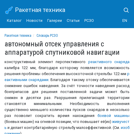
Ракетная техника
Каталог
Новости
Галереи
Статьи
РСЗО
EN
Ракетная техника
Словарь РСЗО
автономный отсек управления с аппаратурой спутниковой навигации
автономный отсек управления с
аппаратурой спутниковой навигации
конструктивный элемент перспективного
реактивного снаряда
калибра 122 мм, благодаря которому появляется возможность
решения проблемы обеспечения высокоточной стрельбы 122-мм
р
еактивными снарядами
. Благодаря такому отсеку обеспечивается
снижение ошибок наведения. За счёт точности наведения расход
боеприпасов для решения поставленной задачи может быть
снижен в десятки раз. Разрушения прилегающей территории
становятся минимальными. Необходимость выполнения
существенно меньшего количества пусков снарядов в несколько
раз позволит сократить время нахождения
боевой машины
(боевых машин) на огневой позиции, что повышает её(их)
живучест
ь
и делает контрбатарейную стрельбу малоэффективной. (См.
изоб
ражение
).