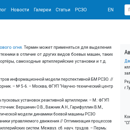
лог
Новости
Галереи
Статьи
РСЗО
EN
ового огня
. Термин может применяться для выделения
Ав
ехники в отличие от других видов боевых машин, таких
Да
ортёры, самоходные артиллерийские установки и т.д.
ил
за
етров информационной модели перспективной БМ РСЗО. //
Ре
рник. – № 5-6. – Москва, ФГУП "Научно-технический центр
г.Т
 пусковых установок реактивной артиллерии. – М.: ФГУП
источник: Вершинин О.В., Важник А.Н., Гарифуллин В.М.,
атической модели динамики боевой машины РСЗО
Ко
ники управляемого движения // Оптимизация процессов
"СП
ллерийских систем. Межвуз. сб. науч. трудов. – Пермь: