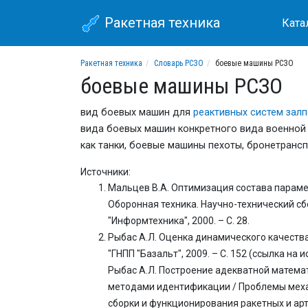
Ракетная техника
Ката
Ракетная техника
Словарь РСЗО
боевые машины РСЗО
боевые машины РСЗО
вид боевых машин для
реактивных систем залп
вида боевых машин конкретного вида военной т
как танки, боевые машины пехоты, бронетрансп
Источники:
Мальцев В.А. Оптимизация состава парам
Оборонная техника. Научно-технический сбо
"Информтехника", 2000. – С. 28.
Рыбас А.Л. Оценка динамического качества
"ГНПП "Базальт", 2009. – С. 152 (ссылка на 
Рыбас А.Л. Построение адекватной матем
методами идентификации / Проблемы меха
сборки и функционирования ракетных и арти