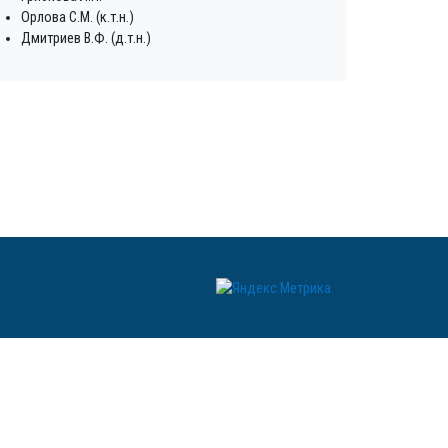
Орлова С.М. (к.т.н.)
Дмитриев В.Ф. (д.т.н.)