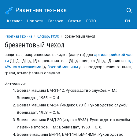
Ракетная техника
Каталог
Новости
Галереи
Статьи
РСЗО
EN
Ракетная техника
Словарь РСЗО
брезентовый чехол
брезентовый чехол
защитная, закрепляемая накидка (защита) для
артиллерийской час
ти
[1], [2], [3], [4], [5] переключателя [3], [4] прицела [3], [4], [5], винта
под
ъёмного механизма
[4]
боевой машины
для предохранения от пыли,
грязи, атмосферных осадков.
Источники:
Боевая машина БМ-31-12. Руководство службы. – М.:
Воениздат, 1955. – С. 4.
Боевая машина БМ-24. (Индекс 8У31). Руководство службы.
Воениздат, 1958. – С. 6.
Боевая машина БМД-20 (индекс 8У33). Руководство службы.
Издание второе. – М.: Воениздат, 1958. – С. 6.
Боевые машины БМ-14, БМ-14М, БМ-14ММ. Руководство