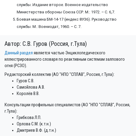
службы. Издание второе. Военное издательство
Министерства обороны Союза ССР. М.: 1972. – С. 6,7.
Боевая машина БМ-14-17 (индекс 8У36). Руководство
службы. М.: Воениздат, 1960. – С. 7.
Автор: С.В. Гуров (Россия, г.Тула)
Данный раздел
является частью Энциклопедического
иллюстрированного словаря по реактивным системам залпового
огня (РСЗО).
Редакторский коллектив (АО "НПО "СПЛАВ", Россия, г.Тула):
Гуров С.В.
Самойлова А.В.
Королёв В.В.
Консультации профильных специалистов (АО "НПО "СПЛАВ", Россия,
г.Тула):
Грибкова Л.П.
Орлова С.М. (к.т.н.)
Дмитриев В.Ф. (д.т.н.)