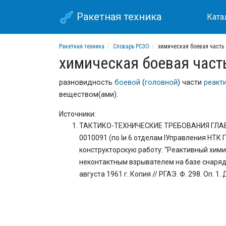
Ракетная техника
Ката
Ракетная техника
Словарь РСЗО
химическая боевая часть
химическая боевая част
разновидность
боевой
(
головной
) части
реакт
веществом(ами).
Источники:
ТАКТИКО-ТЕХНИЧЕСКИЕ ТРЕБОВАНИЯ ГЛА
0010091 (по Iи 6 отделам IУправления НТК 
конструкторскую работу: “Реактивный химич
неконтактным взрывателем на базе снаряда
августа 1961 г. Копия // РГАЭ. Ф. 298. Оп. 1. Д