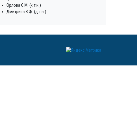
Орлова С.М. (к.т.н.)
Дмитриев В.Ф. (д.т.н.)