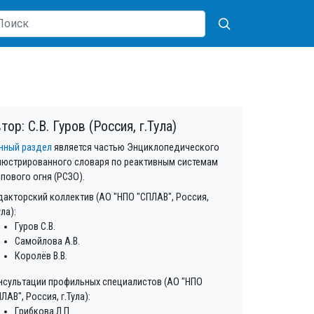
тор: С.В. Гуров (Россия, г.Тула)
нный раздел
является частью Энциклопедического
люстрированного словаря по реактивным системам
лпового огня (РСЗО).
дакторский коллектив (АО "НПО "СПЛАВ", Россия,
ула):
Гуров С.В.
Самойлова А.В.
Королёв В.В.
нсультации профильных специалистов (АО "НПО
ЛАВ", Россия, г.Тула):
Грибкова Л.П.