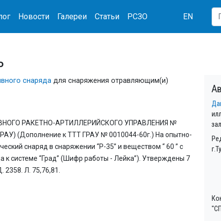
лог
Новости
Галереи
Статьи
РСЗО
EN
ь
ивного снаряда
для снаряжения отравляющим(и)
Ав
Да
ил
ВНОГО РАКЕТНО-АРТИЛЛЕРИЙСКОГО УПРАВЛЕНИЯ №
за
ГРАУ) (Дополнение к ТТТ ГРАУ № 0010044-60г.) На опытно-
Ре
еский снаряд в снаряжении “Р-35” и веществом “ 60 ” с
г.Т
 к системе “Град” (Шифр работы - Лейка”). Утверждены 7
. 2358. Л. 75,76,81.
Ко
"СП