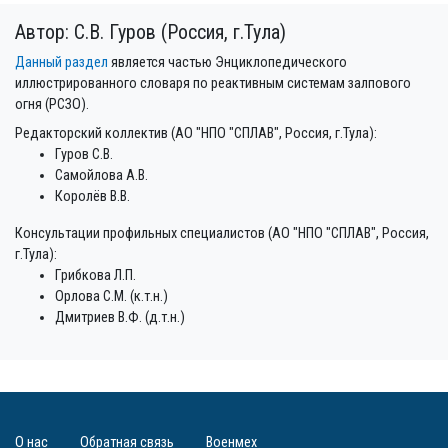
Автор: С.В. Гуров (Россия, г.Тула)
Данный раздел
является частью Энциклопедического
иллюстрированного словаря по реактивным системам залпового
огня (РСЗО).
Редакторский коллектив (АО "НПО "СПЛАВ", Россия, г.Тула):
Гуров С.В.
Самойлова А.В.
Королёв В.В.
Консультации профильных специалистов (АО "НПО "СПЛАВ", Россия,
г.Тула):
Грибкова Л.П.
Орлова С.М. (к.т.н.)
Дмитриев В.Ф. (д.т.н.)
О нас
Обратная связь
Военмех