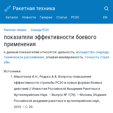
Ракетная техника
Каталог
Новости
Галереи
Статьи
РСЗО
EN
Ракетная техника
Словарь РСЗО
показатели эффективности боевого применения
показатели эффективности боевого
применения
к данным показателям относятся: дальность,
могущество снаряда
,
техническое рассеивание
, огневая манёвренность,
точность стрел
ьбы
.
Источники:
Макогонов А.Н., Редько А.А. Вопросы повышения
эффективности стрельбы РСЗО в новых формах боевых
действий // Известия Российской Академии Ракетных и
Артиллерийских Наук. – Выпуск № 1(76). – Москва, Издание
Российской академии ракетных и артиллерийских наук,
2013. – С. 20.