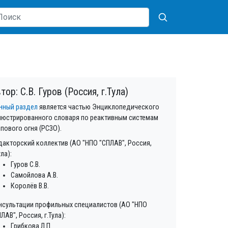
тор: С.В. Гуров (Россия, г.Тула)
нный раздел
является частью Энциклопедического
люстрированного словаря по реактивным системам
лпового огня (РСЗО).
дакторский коллектив (АО "НПО "СПЛАВ", Россия,
ула):
Гуров С.В.
Самойлова А.В.
Королёв В.В.
нсультации профильных специалистов (АО "НПО
ЛАВ", Россия, г.Тула):
Грибкова Л.П.