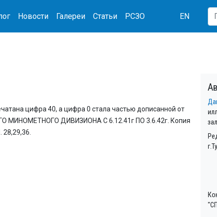
лог
Новости
Галереи
Статьи
РСЗО
EN
Ав
Да
тана цифра 40, а цифра 0 стала частью дописанной от
ил
О МИНОМЕТНОГО ДИВИЗИОНА С 6.12.41г ПО 3.6.42г. Копия
за
. 28,29,36.
Ре
г.Т
Ко
"СП