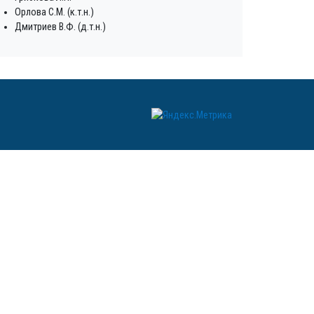
Орлова С.М. (к.т.н.)
Дмитриев В.Ф. (д.т.н.)