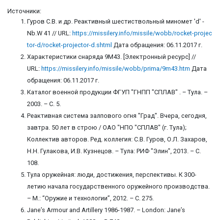
Источники:
Гуров С.В. и др. Реактивный шестиствольный миномет 'd' -
Nb.W 41 // URL:
https://missilery.info/missile/wobb/rocket-projec
tor-d/rocket-projector-d.shtml
Дата обращения: 06.11.2017 г.
Характеристики снаряда 9М43. [Электронный ресурс] //
URL:
https://missilery.info/missile/wobb/prima/9m43.htm
Дата
обращения: 06.11.2017 г.
Каталог военной продукции ФГУП "ГНПП "СПЛАВ" . – Тула. –
2003. – С. 5.
Реактивная система залпового огня "Град". Вчера, сегодня,
завтра. 50 лет в строю / ОАО "НПО "СПЛАВ" (г. Тула);
Коллектив авторов. Ред. коллегия: С.В. Гуров, О.Л. Захаров,
Н.Н. Гулакова, И.В. Кузнецов. – Тула: РИФ "Элин", 2013. – С.
108.
Тула оружейная: люди, достижения, перспективы. К 300-
летию начала государственного оружейного производства.
– М.: “Оружие и технологии”, 2012. – С. 275.
Jane’s Armour and Artillery 1986-1987. – London: Jane’s