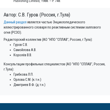
Publishing Limited, 1988. – P. 748.
Автор: С.В. Гуров (Россия, г.Тула)
Данный раздел
является частью Энциклопедического
иллюстрированного словаря по реактивным системам залпового
огня (РСЗО).
Редакторский коллектив (АО "НПО "СПЛАВ", Россия, г.Тула):
Гуров С.В.
Самойлова А.В.
Королёв В.В.
Консультации профильных специалистов (АО "НПО "СПЛАВ", Россия,
г.Тула):
Грибкова Л.П.
Орлова С.М. (к.т.н.)
Дмитриев В.Ф. (д.т.н.)