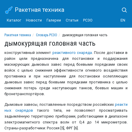
Ракетная техника
Каталог
Новости
Галереи
Статьи
РСЗО
EN
Ракетная техника
Словарь РСЗО
дымокурящая головная часть
дымокурящая головная часть
конструктивный элемент
реактивного снаряда
. После доставки в
район цели предназначена для постановки и поддержания
маскирующих дымовых завес перед боевыми порядками своих
войск с целью снижения эффективности огневого воздействия
противника и при наступлении для постановки ослепляющих
дымовых завес перед боевыми порядками противника с целью
снижения потерь среди наступающих танков, боевых машин и
бронетранспортёров.
Дымовые завесы, поставленные посредством российских
реакти
ных снарядов
такого типа, не позволяют просматривать
задымлённую территорию приборами, работающими в диапазоне
электромагнитного спектра волн от 0,4 до 14 микрометров.
Страны-разработчики: Россия [5], ФРГ [6].