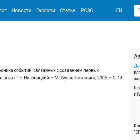
лог
Новости
Галереи
Статьи
РСЗО
EN
Ав
Да
роника событий, связанных с созданием первых
ил
ня / Г.Е. Носовицкий. – М.: Вузовская книга, 2005. – С. 14.
за
Ре
г.Т
Ко
"СП