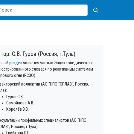
тор: С.В. Гуров (Россия, г.Тула)
нный раздел
является частью Энциклопедического
люстрированного словаря по реактивным системам
лпового огня (РСЗО).
дакторский коллектив (АО "НПО "СПЛАВ", Россия,
ула):
Гуров С.В.
Самойлова А.В.
Королёв В.В.
нсультации профильных специалистов (АО "НПО
ЛАВ", Россия, г.Тула):
Грибкова Л.П.