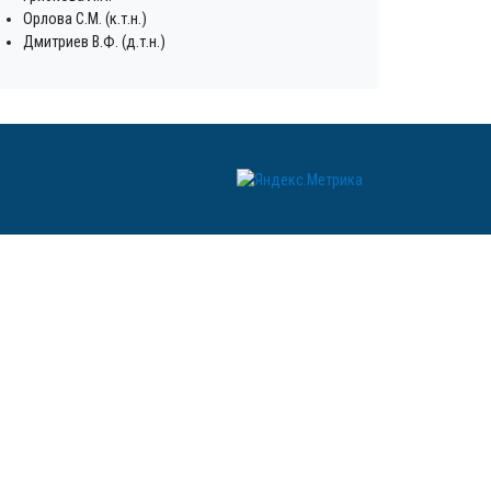
Орлова С.М. (к.т.н.)
Дмитриев В.Ф. (д.т.н.)