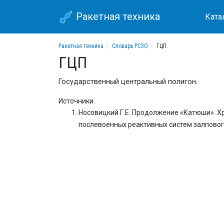
Ракетная техника
Ката
Ракетная техника
Словарь РСЗО
ГЦП
ГЦП
Государственный центральный полигон.
Источники:
Носовицкий Г.Е. Продолжение «Катюши». Х
послевоенных реактивных систем залпового ог