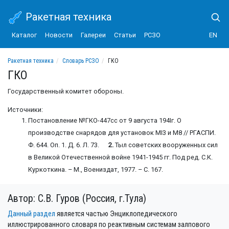
Ракетная техника
Каталог
Новости
Галереи
Статьи
РСЗО
EN
Ракетная техника
Словарь РСЗО
ГКО
ГКО
Государственный комитет обороны.
Источники:
Постановление №ГКО-447сс от 9 августа 194Iг. О
производстве снарядов для установок МI3 и М8 // РГАСПИ.
Ф. 644. Оп. 1. Д. 6. Л. 73.
2.
Тыл советских вооруженных сил
в Великой Отечественной войне 1941-1945 гг. Под ред. С.К.
Куркоткина. – М., Воениздат, 1977. – С. 167.
Автор: С.В. Гуров (Россия, г.Тула)
Данный раздел
является частью Энциклопедического
иллюстрированного словаря по реактивным системам залпового