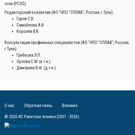
огня (РСЗО).
Редакторский коллектив (АО "НПО "СПЛАВ", Россия, г.Тула):
Гуров С.В.
Самойлова А.В.
Королёв В.В.
Консультации профильных специалистов (АО "НПО "СПЛАВ", Россия,
г.Тула):
Грибкова Л.П.
Орлова С.М. (к.т.н.)
Дмитриев В.Ф. (д.т.н.)
О нас
Обратная связь
Военмех
© 2026 ИС Ракетная техника (2001 - 2026)