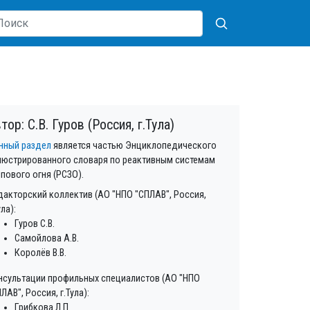
тор: С.В. Гуров (Россия, г.Тула)
нный раздел
является частью Энциклопедического
люстрированного словаря по реактивным системам
лпового огня (РСЗО).
дакторский коллектив (АО "НПО "СПЛАВ", Россия,
ула):
Гуров С.В.
Самойлова А.В.
Королёв В.В.
нсультации профильных специалистов (АО "НПО
ЛАВ", Россия, г.Тула):
Грибкова Л.П.