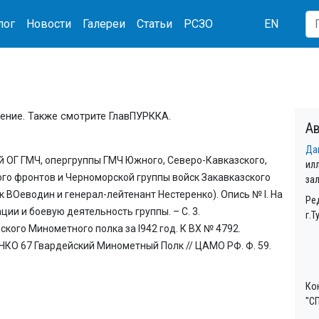
лог
Новости
Галереи
Статьи
РСЗО
EN
ение. Также смотрите ГлавПУРККА.
Ав
Да
 ОГ ГМЧ, опергруппы ГМЧ Южного, Северо-Кавказского,
ил
ого фронтов и Черноморской группы войск Закавказского
за
 ВОеводин и генерал-лейтенант Нестеренко). Опись № I. На
Ре
и и боевую деятельность группы. – С. 3.
г.Т
ского Минометного полка за I942 год. К ВХ № 4792.
НКО 67 Гвардейский Минометный Полк // ЦАМО РФ. Ф. 59.
Ко
"СП