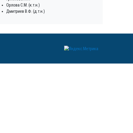
Орлова С.М. (к.т.н.)
Дмитриев В.Ф. (д.т.н.)