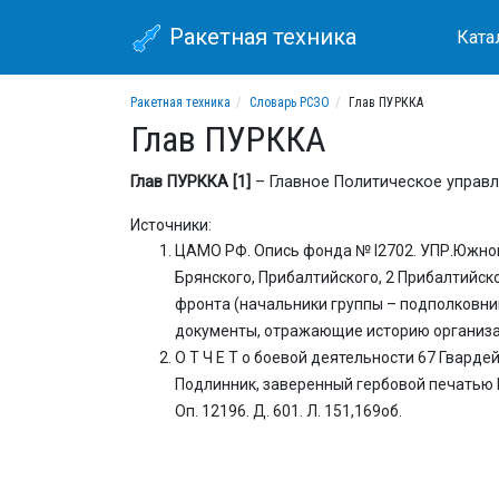
Ракетная техника
Ката
Ракетная техника
Словарь РСЗО
Глав ПУРККА
Глав ПУРККА
Глав ПУРККА [1]
– Главное Политическое управл
Источники:
ЦАМО РФ. Опись фонда № I2702. УПР.Южной
Брянского, Прибалтийского, 2 Прибалтийск
фронта (начальники группы – подполковник
документы, отражающие историю организаци
О Т Ч Е Т о боевой деятельности 67 Гвардей
Подлинник, заверенный гербовой печатью 
Оп. 12196. Д. 601. Л. 151,169об.