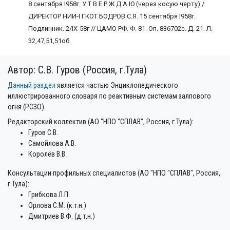
8 сентября I958г. У Т В Е Р Ж Д А Ю (через косую черту) /
ДИРЕКТОР НИИ-I ГКОТ БОДРОВ С.Я. 15 сентября I958г.
Подлинник. 2/IX-58г // ЦАМО РФ. Ф. 81. Оп. 836702с. Д. 21. Л.
32,47,51,51об.
Автор: С.В. Гуров (Россия, г.Тула)
Данный раздел
является частью Энциклопедического
иллюстрированного словаря по реактивным системам залпового
огня (РСЗО).
Редакторский коллектив (АО "НПО "СПЛАВ", Россия, г.Тула):
Гуров С.В.
Самойлова А.В.
Королёв В.В.
Консультации профильных специалистов (АО "НПО "СПЛАВ", Россия,
г.Тула):
Грибкова Л.П.
Орлова С.М. (к.т.н.)
Дмитриев В.Ф. (д.т.н.)