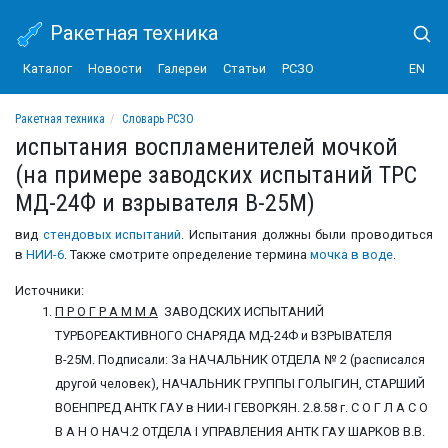
Ракетная техника
Каталог
Новости
Галереи
Статьи
РСЗО
EN
Ракетная техника
Словарь РСЗО
испытания воспламенителей мочкой (на примере заводских испытаний ТРС МД
испытания воспламенителей мочкой
(на примере заводских испытаний ТРС
МД-24Ф и взрывателя В-25М)
вид
стендовых испытаний
. Испытания должны были проводиться
в
НИИ-6
. Также смотрите определение термина
мочка в воде
.
Источники:
П Р О Г Р А М М А
ЗАВОДСКИХ ИСПЫТАНИЙ
ТУРБОРЕАКТИВНОГО СНАРЯДА МД-24Ф и ВЗРЫВАТЕЛЯ
В-25М. Подписали: За НАЧАЛЬНИК ОТДЕЛА № 2 (расписался
другой человек), НАЧАЛЬНИК ГРУППЫ ГОЛЫГИН, СТАРШИЙ
ВОЕНПРЕД АНТК ГАУ в НИИ-I ГЕВОРКЯН. 2.8.58 г. С О Г Л А С О
В А Н О НАЧ.2 ОТДЕЛА I УПРАВЛЕНИЯ АНТК ГАУ ШАРКОВ В.В.