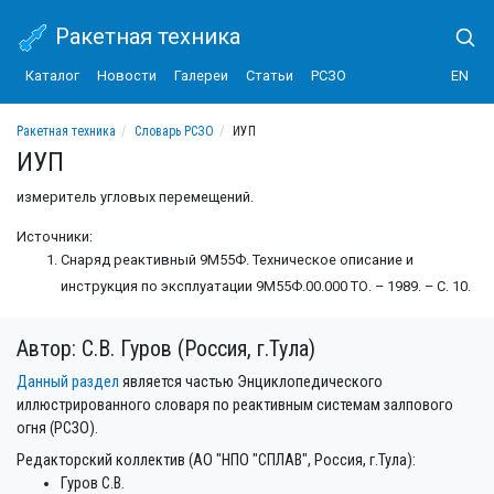
Ракетная техника
Каталог
Новости
Галереи
Статьи
РСЗО
EN
Ракетная техника
Словарь РСЗО
ИУП
ИУП
измеритель угловых перемещений.
Источники:
Снаряд реактивный 9М55Ф. Техническое описание и
инструкция по эксплуатации 9М55Ф.00.000 ТО. – 1989. – С. 10.
Автор: С.В. Гуров (Россия, г.Тула)
Данный раздел
является частью Энциклопедического
иллюстрированного словаря по реактивным системам залпового
огня (РСЗО).
Редакторский коллектив (АО "НПО "СПЛАВ", Россия, г.Тула):
Гуров С.В.