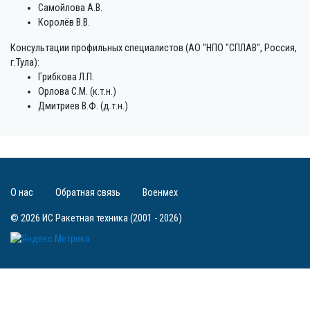
Самойлова А.В.
Королёв В.В.
Консультации профильных специалистов (АО "НПО "СПЛАВ", Россия,
г.Тула):
Грибкова Л.П.
Орлова С.М. (к.т.н.)
Дмитриев В.Ф. (д.т.н.)
О нас
Обратная связь
Военмех
© 2026 ИС Ракетная техника (2001 - 2026)