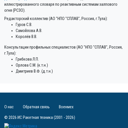
иллюстрированного словаря по реактивным системам залпового
огня (РСЗО).
Редакторский коллектив (АО "НПО "СПЛАВ", Россия, г.Тула):
Гуров С.В.
Самойлова А.В.
Королёв В.В.
Консультации профильных специалистов (АО "НПО "СПЛАВ", Россия,
г.Тула):
Грибкова Л.П.
Орлова С.М. (к.т.н.)
Дмитриев В.Ф. (д.т.н.)
О нас
Обратная связь
Военмех
© 2026 ИС Ракетная техника (2001 - 2026)