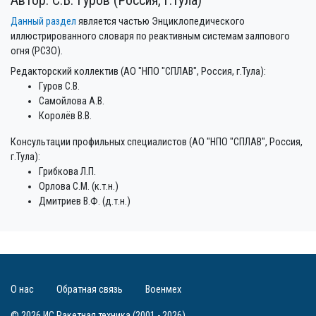
Автор: С.В. Гуров (Россия, г.Тула)
Данный раздел
является частью Энциклопедического
иллюстрированного словаря по реактивным системам залпового
огня (РСЗО).
Редакторский коллектив (АО "НПО "СПЛАВ", Россия, г.Тула):
Гуров С.В.
Самойлова А.В.
Королёв В.В.
Консультации профильных специалистов (АО "НПО "СПЛАВ", Россия,
г.Тула):
Грибкова Л.П.
Орлова С.М. (к.т.н.)
Дмитриев В.Ф. (д.т.н.)
О нас
Обратная связь
Военмех
© 2026 ИС Ракетная техника (2001 - 2026)