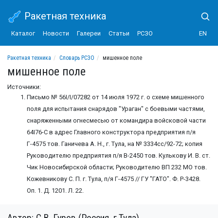
Ракетная техника
Каталог
Новости
Галереи
Статьи
РСЗО
EN
Ракетная техника
Словарь РСЗО
мишенное поле
мишенное поле
Источники:
Письмо № 56I/I/07282 от 14 июля 1972 г. о схеме мишенного
поля для испытания снарядов "Ураган" с боевыми частями,
снаряженными огнесмесью от командира войсковой части
64I76-С в адрес Главного конструктора предприятия п/я
Г-4575 тов. Ганичева А. Н., г. Тула, на № 3334сс/92-72; копия
Руководителю предприятия п/я В-2450 тов. Кулькову И. В. ст.
Чик Новосибирской области; Руководителю ВП 232 МО тов.
Кожевникову С. П. г. Тула, п/я Г-4575 // ГУ "ГАТО". Ф. Р-3428.
Оп. 1. Д. 1201. Л. 22.