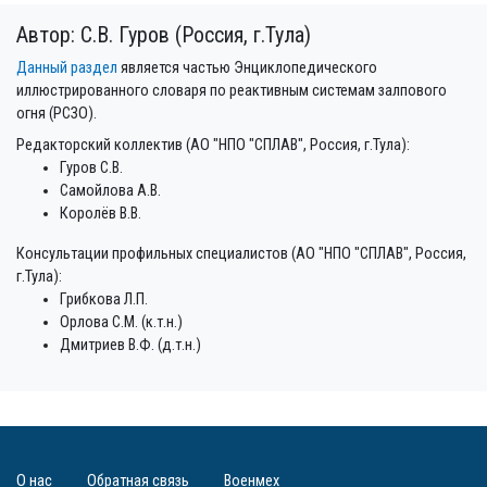
Автор: С.В. Гуров (Россия, г.Тула)
Данный раздел
является частью Энциклопедического
иллюстрированного словаря по реактивным системам залпового
огня (РСЗО).
Редакторский коллектив (АО "НПО "СПЛАВ", Россия, г.Тула):
Гуров С.В.
Самойлова А.В.
Королёв В.В.
Консультации профильных специалистов (АО "НПО "СПЛАВ", Россия,
г.Тула):
Грибкова Л.П.
Орлова С.М. (к.т.н.)
Дмитриев В.Ф. (д.т.н.)
О нас
Обратная связь
Военмех