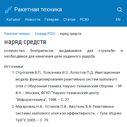
Ракетная техника
Каталог
Новости
Галереи
Статьи
РСЗО
EN
Ракетная техника
Словарь РСЗО
наряд средств
наряд средств
количество боеприпасов, выдаваемое для стрельбы и
необходимое для нанесения цели заданного ущерба.
Источники:
Строгалев В.П., Толкачева И.О., Болотов П.Д. Имитационная
модель функционирования реактивных систем залпового
огня // Оборонная техника. Научно-технический сборник. – №
8-9. – Москва, ФГУП "Научно-технический центр
"Информтехника", 1998. – С. 27.
Макаровец Н.А., Устинов Л.А., Авотынь Б.А. Реактивные
системы залпового огня и их эффективность. – Тула: Изд-во
ТулГУ, 2005. – С. 79.