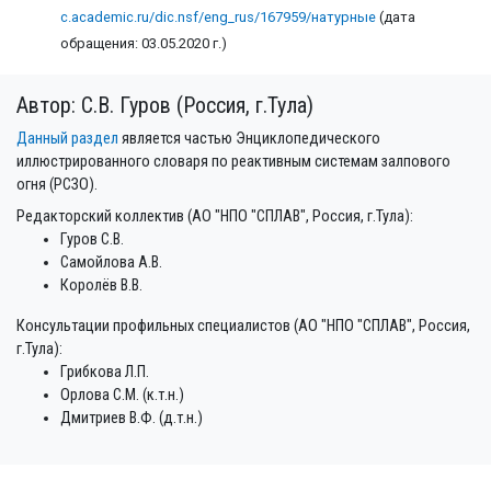
c.academic.ru/dic.nsf/eng_rus/167959/натурные
(дата
обращения: 03.05.2020 г.)
Автор: С.В. Гуров (Россия, г.Тула)
Данный раздел
является частью Энциклопедического
иллюстрированного словаря по реактивным системам залпового
огня (РСЗО).
Редакторский коллектив (АО "НПО "СПЛАВ", Россия, г.Тула):
Гуров С.В.
Самойлова А.В.
Королёв В.В.
Консультации профильных специалистов (АО "НПО "СПЛАВ", Россия,
г.Тула):
Грибкова Л.П.
Орлова С.М. (к.т.н.)
Дмитриев В.Ф. (д.т.н.)