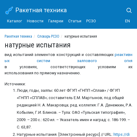
Ракетная техника
Каталог
Новости
Галереи
Статьи
РСЗО
EN
Ракетная техника
Словарь РСЗО
натурные испытания
натурные испытания
вид испытаний элементов конструкций и составляющих
реактивн
ых систем залпового огня
в условиях, соответствующих условиям их
использования по прямому назначению.
Источники:
Люди, годы, залпы: 60 лет ФГУП «ГНПП «Сплав» / ФГУП
«ГНПП «СПЛАВ»; составитель Е.М. Мартынов; под общей
редакцией Н. А. Макаровца; ред. коллегия: Г.А. Денежкин, Р.А.
Кобылин, Г.И. Блинов. – Тула: ОАО «Тульская типография»,
2009. – 200 с.: 620 ил. – Указатель имен и наград: с. 186-199. –
С. 63,87.
Натурные испытания. [Электронный ресурс] // URL:
https://di