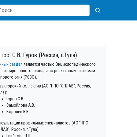
тор: С.В. Гуров (Россия, г.Тула)
нный раздел
является частью Энциклопедического
люстрированного словаря по реактивным системам
лпового огня (РСЗО).
дакторский коллектив (АО "НПО "СПЛАВ", Россия,
ула):
Гуров С.В.
Самойлова А.В.
Королёв В.В.
нсультации профильных специалистов (АО "НПО
ЛАВ", Россия, г.Тула):
Грибкова Л.П.