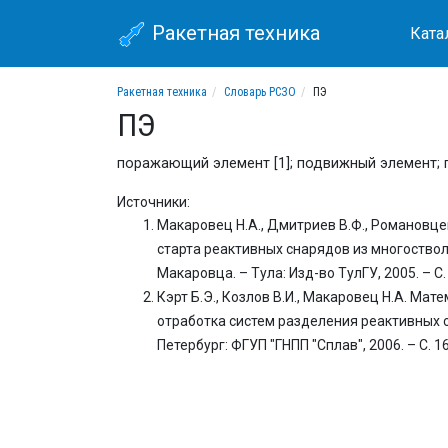
Ракетная техника
Ката
Ракетная техника
Словарь РСЗО
ПЭ
ПЭ
поражающий элемент [1]; подвижный элемент; п
Источники:
Макаровец Н.А., Дмитриев В.Ф., Романовцев
старта реактивных снарядов из многоствол
Макаровца. – Тула: Изд-во ТулГУ, 2005. – С. 
Кэрт Б.Э., Козлов В.И., Макаровец Н.А. М
отработка систем разделения реактивных сн
Петербург: ФГУП "ГНПП "Сплав", 2006. – С. 16