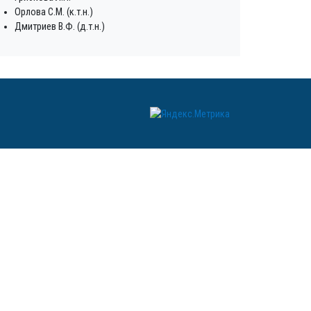
Орлова С.М. (к.т.н.)
Дмитриев В.Ф. (д.т.н.)