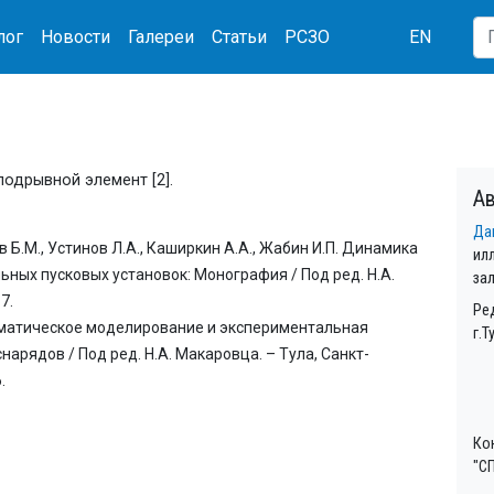
лог
Новости
Галереи
Статьи
РСЗО
EN
одрывной элемент [2].
Ав
Да
 Б.М., Устинов Л.А., Каширкин А.А., Жабин И.П. Динамика
ил
ьных пусковых установок: Монография / Под ред. Н.А.
за
7.
Ре
атематическое моделирование и экспериментальная
г.Т
арядов / Под ред. Н.А. Макаровца. – Тула, Санкт-
.
Ко
"СП