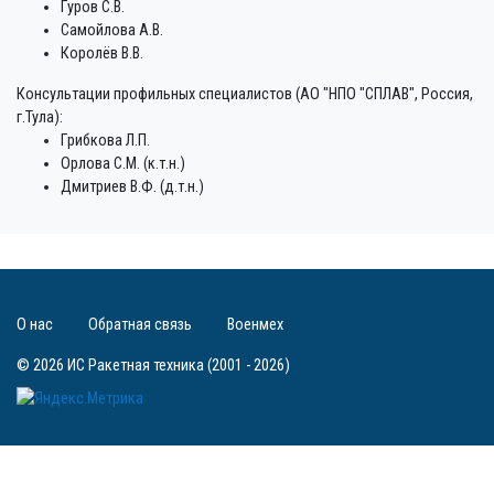
Гуров С.В.
Самойлова А.В.
Королёв В.В.
Консультации профильных специалистов (АО "НПО "СПЛАВ", Россия,
г.Тула):
Грибкова Л.П.
Орлова С.М. (к.т.н.)
Дмитриев В.Ф. (д.т.н.)
О нас
Обратная связь
Военмех
© 2026 ИС Ракетная техника (2001 - 2026)