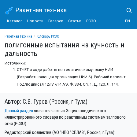
Ракетная техника
Каталог
Новости
Галереи
Статьи
РСЗО
EN
Ракетная техника
Словарь РСЗО
полигонные испытания на кучность и дальность
полигонные испытания на кучность и
дальность
Источники:
ОТЧЕТ о ходе работы по тематическому плану НИИ
(Разрабатывающая организация НИИ 6). Рабочий вариант.
Под/подписал 12/IV // РГАЭ. Ф. 334. Оп. 1. Д. 120. Л. 144.
Автор: С.В. Гуров (Россия, г.Тула)
Данный раздел
является частью Энциклопедического
иллюстрированного словаря по реактивным системам залпового
огня (РСЗО).
Редакторский коллектив (АО "НПО "СПЛАВ", Россия, г.Тула):