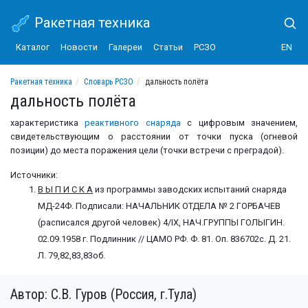
Ракетная техника
Каталог
Новости
Галереи
Статьи
РСЗО
EN
Ракетная техника
Словарь РСЗО
дальность полёта
дальность полёта
характеристика
реактивного снаряда
с цифровым значением,
свидетельствующим о расстоянии от точки пуска (огневой
позиции) до места поражения цели (точки встречи с преградой).
Источники:
В Ы П И С К А
из программы заводских испытаний снаряда
МД-24Ф. Подписали: НАЧАЛЬНИК ОТДЕЛА № 2 ГОРБАЧЕВ
(расписался другой человек) 4/IX, НАЧ.ГРУППЫ ГОЛЫГИН.
02.09.1958 г. Подлинник // ЦАМО РФ. Ф. 81. Оп. 836702с. Д. 21.
Л. 79,82,83,83об.
Автор: С.В. Гуров (Россия, г.Тула)