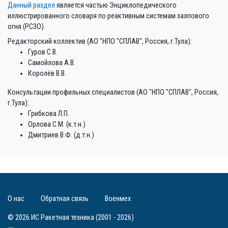
Данный раздел
является частью Энциклопедического
иллюстрированного словаря по реактивным системам залпового
огня (РСЗО).
Редакторский коллектив (АО "НПО "СПЛАВ", Россия, г.Тула):
Гуров С.В.
Самойлова А.В.
Королёв В.В.
Консультации профильных специалистов (АО "НПО "СПЛАВ", Россия,
г.Тула):
Грибкова Л.П.
Орлова С.М. (к.т.н.)
Дмитриев В.Ф. (д.т.н.)
О нас
Обратная связь
Военмех
© 2026 ИС Ракетная техника (2001 - 2026)