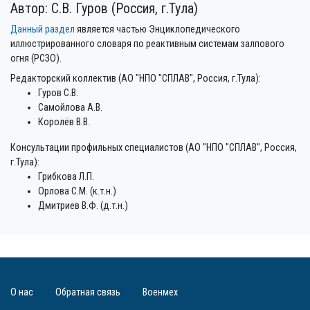
Автор: С.В. Гуров (Россия, г.Тула)
Данный раздел
является частью Энциклопедического
иллюстрированного словаря по реактивным системам залпового
огня (РСЗО).
Редакторский коллектив (АО "НПО "СПЛАВ", Россия, г.Тула):
Гуров С.В.
Самойлова А.В.
Королёв В.В.
Консультации профильных специалистов (АО "НПО "СПЛАВ", Россия,
г.Тула):
Грибкова Л.П.
Орлова С.М. (к.т.н.)
Дмитриев В.Ф. (д.т.н.)
О нас
Обратная связь
Военмех