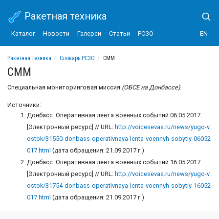
Ракетная техника
Каталог
Новости
Галереи
Статьи
РСЗО
EN
Ракетная техника
Словарь РСЗО
СММ
СММ
Специальная мониторинговая миссия
(ОБСЕ на Донбассе)
.
Источники:
Донбасс. Оперативная лента военных событий 06.05.2017.
[Электронный ресурс] // URL:
http://voicesevas.ru/news/yugo-v
ostok/31550-donbass-operativnaya-lenta-voennyh-sobytiy-06052
017.html
(дата обращения: 21.09.2017 г.)
Донбасс. Оперативная лента военных событий 16.05.2017.
[Электронный ресурс] // URL:
http://voicesevas.ru/news/yugo-v
ostok/31754-donbass-operativnaya-lenta-voennyh-sobytiy-16052
017.html
(дата обращения: 21.09.2017 г.)