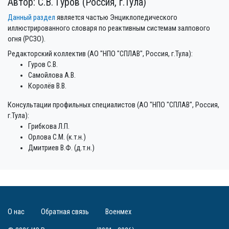
Автор: С.В. Гуров (Россия, г.Тула)
Данный раздел
является частью Энциклопедического
иллюстрированного словаря по реактивным системам залпового
огня (РСЗО).
Редакторский коллектив (АО "НПО "СПЛАВ", Россия, г.Тула):
Гуров С.В.
Самойлова А.В.
Королёв В.В.
Консультации профильных специалистов (АО "НПО "СПЛАВ", Россия,
г.Тула):
Грибкова Л.П.
Орлова С.М. (к.т.н.)
Дмитриев В.Ф. (д.т.н.)
О нас
Обратная связь
Военмех