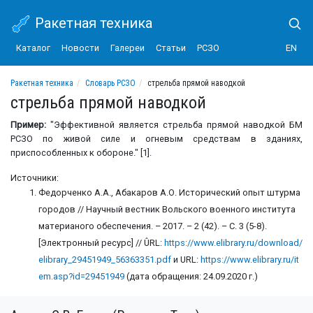
Ракетная техника
Каталог
Новости
Галереи
Статьи
РСЗО
EN
Ракетная техника
Словарь РСЗО
стрельба прямой наводкой
стрельба прямой наводкой
Пример:
"Эффективной является стрельба прямой наводкой БМ
РСЗО по живой силе и огневым средствам в зданиях,
приспособленных к обороне." [1].
Источники:
Федорченко А.А., Абакаров А.О. Исторический опыт штурма
городов // Научный вестник Вольского военного института
материаного обеспечения. – 2017. – 2 (42). – С. 3 (5-8).
[Электронный ресурс] // ÛRL:
https://www.elibrary.ru/download/
elibrary_29451949_56363351.pdf
и URL:
https://www.elibrary.ru/it
em.asp?id=29451949
(дата обращения: 24.09.2020 г.)