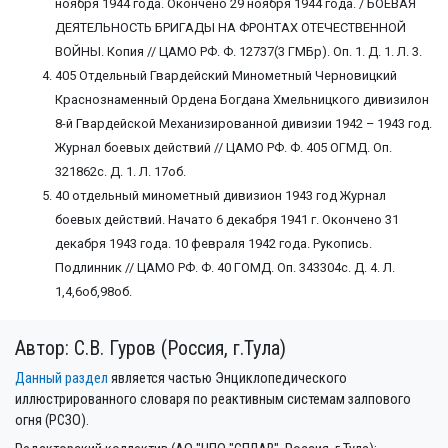
ноября 1944 года. Окончено 29 ноября 1944 года. / БОЕВАЯ
ДЕЯТЕЛЬНОСТЬ БРИГАДЫ НА ФРОНТАХ ОТЕЧЕСТВЕННОЙ
ВОЙНЫ. Копия // ЦАМО РФ. Ф. 12737(3 ГМБр). Оп. 1. Д. 1. Л. 3.
405 Отдельный Гвардейский Минометный Черновицкий
Краснознаменный Ордена Богдана Хмельницкого дивизилон
8-й Гвардейской Механизированной дивизии 1942 – 1943 год.
Журнал боевых действий // ЦАМО РФ. Ф. 405 ОГМД. Оп.
321862с. Д. 1. Л. 17об.
40 отдельный минометный дивизион 1943 год Журнал
боевых действий. Начато 6 декабря 1941 г. Окончено 31
декабря 1943 года. 10 февраля 1942 года. Рукопись.
Подлинник // ЦАМО РФ. Ф. 40 ГОМД. Оп. 343304с. Д. 4. Л.
1,4,6об,98об.
Автор: С.В. Гуров (Россия, г.Тула)
Данный раздел
является частью Энциклопедического
иллюстрированного словаря по реактивным системам залпового
огня (РСЗО).