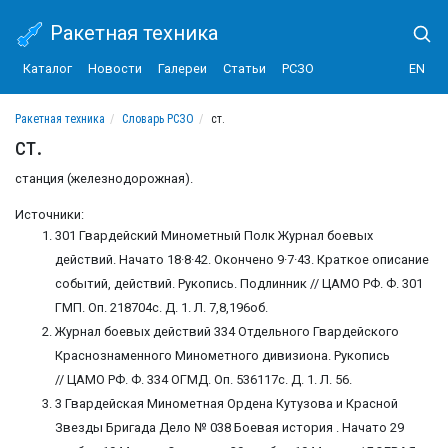
Ракетная техника
Каталог
Новости
Галереи
Статьи
РСЗО
EN
Ракетная техника
Словарь РСЗО
ст.
ст.
станция (железнодорожная).
Источники:
301 Гвардейский Минометный Полк Журнал боевых
действий. Начато 18·8·42. Окончено 9·7·43. Краткое описание
событий, действий. Рукопись. Подлинник // ЦАМО РФ. Ф. 301
ГМП. Оп. 218704с. Д. 1. Л. 7,8,196об.
Журнал боевых действий 334 Отдельного Гвардейского
Краснознаменного Минометного дивизиона. Рукопись
// ЦАМО РФ. Ф. 334 ОГМД. Оп. 536117с. Д. 1. Л. 56.
3 Гвардейская Минометная Ордена Кутузова и Красной
Звезды Бригада Дело № 038 Боевая история . Начато 29