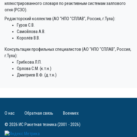
иллюстрированного словаря по реактивным системам залпового
огня (РСЗО).
Редакторский коллектив (АО "НПО "СПЛАВ", Россия, г.Тула):
Гуров С.В.
Самойлова А.В.
Королёв В.В.
Консультации профильных специалистов (АО "НПО "СПЛАВ", Россия,
г.Тула):
Грибкова Л.П.
Орлова С.М. (к.т.н.)
Дмитриев В.Ф. (д.т.н.)
О нас
Обратная связь
Военмех
© 2026 ИС Ракетная техника (2001 - 2026)