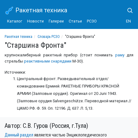
Ракетная техника
Каталог
Новости
Галереи
Статьи
РСЗО
EN
Ракетная техника
Словарь РСЗО
"Старшина Фронта"
"Старшина Фронта"
крупнокалиберный ракетный прибор (стоит понимать
раму
для
стрельбы
реактивными снарядами
М-30).
Источники:
Центральный фронт. Разведывательный отдел/
командование Ермией. РАКЕТНЫЕ ПРИБОРЫ КРАСНОЙ
АРМИИ (Залповые орудия). Оригинал от 20 Juni 1943.
(Залповые орудия Salvengeschütze. Переводной материал //
ЦАМО РФ. Ф. 59. Оп. 12196. Д. 637. Л. 5,13.
Автор: С.В. Гуров (Россия, г.Тула)
Данный раздел
является частью Энциклопедического