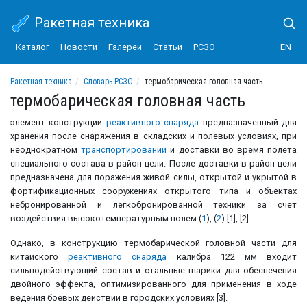
Ракетная техника
Каталог
Новости
Галереи
Статьи
РСЗО
EN
Ракетная техника
Словарь РСЗО
термобарическая головная часть
термобарическая головная часть
элемент конструкции
реактивного снаряда
предназначенный для
хранения после снаряжения в складских и полевых условиях, при
неоднократном
транспортировании
и доставки во время полёта
специального состава в район цели. После доставки в район цели
предназначена для поражения живой силы, открытой и укрытой в
фортификационных сооружениях открытого типа и объектах
небронированной и легкобронированной техники за счет
воздействия высокотемпературным полем (
1
), (
2
) [1], [2].
Однако, в конструкцию термобарической головной части для
китайского
реактивного снаряда
калибра 122 мм входит
сильнодействующий состав и стальные шарики для обеспечения
двойного эффекта, оптимизированного для применения в ходе
ведения боевых действий в городских условиях [3].