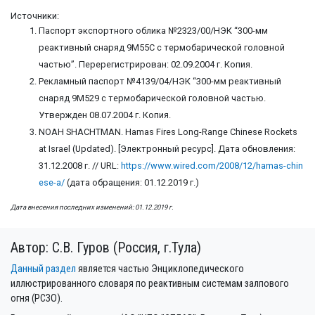
Источники:
Паспорт экспортного облика №2323/00/НЭК “300-мм
реактивный снаряд 9М55С с термобарической головной
частью”. Перерегистрирован: 02.09.2004 г. Копия.
Рекламный паспорт №4139/04/НЭК “300-мм реактивный
снаряд 9М529 с термобарической головной частью.
Утвержден 08.07.2004 г. Копия.
NOAH SHACHTMAN. Hamas Fires Long-Range Chinese Rockets
at Israel (Updated). [Электронный ресурс]. Дата обновления:
31.12.2008 г. // URL:
https://www.wired.com/2008/12/hamas-chin
ese-a/
(дата обращения: 01.12.2019 г.)
Дата внесения последних изменений: 01.12.2019 г.
Автор: С.В. Гуров (Россия, г.Тула)
Данный раздел
является частью Энциклопедического
иллюстрированного словаря по реактивным системам залпового
огня (РСЗО).