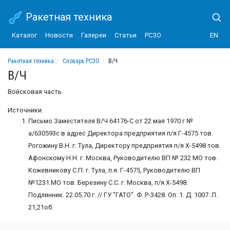
Ракетная техника
Каталог
Новости
Галереи
Статьи
РСЗО
EN
Ракетная техника
Словарь РСЗО
В/Ч
В/Ч
Войсковая часть.
Источники:
Письмо Заместителя В/Ч 64176-С от 22 мая 1970 г №
а/630593с в адрес Директора предприятия п/я Г-4575 тов.
Рогожину В.Н. г. Тула, Директору предприятия п/я Х-5498 тов.
Афонскому Н.Н. г. Москва, Руководителю ВП № 232 МО тов.
Кожевникову С.П. г. Тула, п.я. Г-4575, Руководителю ВП
№1231 МО тов. Березину С.С. г. Москва, п/я Х-5498.
Подлинник. 22.05.70 г. // ГУ "ГАТО". Ф. Р-3428. Оп. 1. Д. 1007. Л.
21,21об.