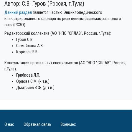
Автор: С.В. Гуров (Россия, г.Тула)
Данный раздел
является частью Энциклопедического
иллюстрированного словаря по реактивным системам залпового
огня (РСЗО).
Редакторский коллектив (АО "НПО "СПЛАВ", Россия, г.Тула):
Гуров С.В.
Самойлова А.В.
Королёв В.В.
Консультации профильных специалистов (АО "НПО "СПЛАВ", Россия,
г.Тула):
Грибкова Л.П.
Орлова С.М. (к.т.н.)
Дмитриев В.Ф. (д.т.н.)
О нас
Обратная связь
Военмех