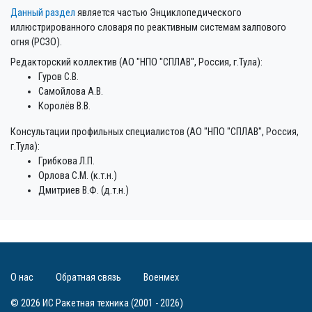
Данный раздел
является частью Энциклопедического
иллюстрированного словаря по реактивным системам залпового
огня (РСЗО).
Редакторский коллектив (АО "НПО "СПЛАВ", Россия, г.Тула):
Гуров С.В.
Самойлова А.В.
Королёв В.В.
Консультации профильных специалистов (АО "НПО "СПЛАВ", Россия,
г.Тула):
Грибкова Л.П.
Орлова С.М. (к.т.н.)
Дмитриев В.Ф. (д.т.н.)
О нас
Обратная связь
Военмех
© 2026 ИС Ракетная техника (2001 - 2026)