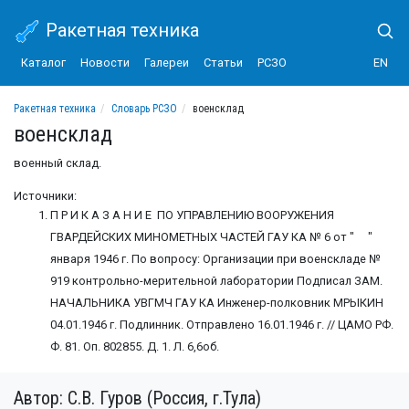
Ракетная техника
Каталог
Новости
Галереи
Статьи
РСЗО
EN
Ракетная техника
Словарь РСЗО
военсклад
военсклад
военный склад.
Источники:
П Р И К А З А Н И Е ПО УПРАВЛЕНИЮ ВООРУЖЕНИЯ
ГВАРДЕЙСКИХ МИНОМЕТНЫХ ЧАСТЕЙ ГАУ КА № 6 от " "
января 1946 г. По вопросу: Организации при военскладе №
919 контрольно-мерительной лаборатории Подписал ЗАМ.
НАЧАЛЬНИКА УВГМЧ ГАУ КА Инженер-полковник МРЫКИН
04.01.1946 г. Подлинник. Отправлено 16.01.1946 г. // ЦАМО РФ.
Ф. 81. Оп. 802855. Д. 1. Л. 6,6об.
Автор: С.В. Гуров (Россия, г.Тула)