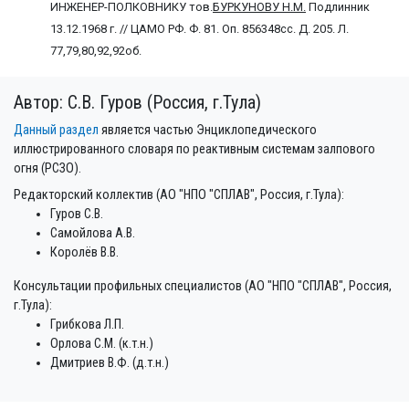
ИНЖЕНЕР-ПОЛКОВНИКУ тов.
БУРКУНОВУ Н.М.
Подлинник
13.12.1968 г. // ЦАМО РФ. Ф. 81. Оп. 856348сс. Д. 205. Л.
77,79,80,92,92об.
Автор: С.В. Гуров (Россия, г.Тула)
Данный раздел
является частью Энциклопедического
иллюстрированного словаря по реактивным системам залпового
огня (РСЗО).
Редакторский коллектив (АО "НПО "СПЛАВ", Россия, г.Тула):
Гуров С.В.
Самойлова А.В.
Королёв В.В.
Консультации профильных специалистов (АО "НПО "СПЛАВ", Россия,
г.Тула):
Грибкова Л.П.
Орлова С.М. (к.т.н.)
Дмитриев В.Ф. (д.т.н.)