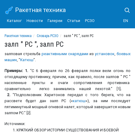
Ракетная техника
Каталог
Новости
Галереи
Статьи
РСЗО
EN
Ракетная техника
Словарь РСЗО
залп " РС ", залп РС
залп " РС ", залп РС
залповая стрельба
реактивными снарядами
из
установок
,
боевых
машин
, "
Катюш
".
Примеры: 1.
“С 6 февраля по 26 февраля полки вели огонь по
отходящему противнику, причем, как правило, после залпов " РС "
населенные пункты и очаги сопротивления противника
сравнительно легко занимались нашей пехотой.” [1];
2.
"Подполковник Харитонов передал с того берега, что на
рассвете будет дан залп РС («
катюш
»), за ним последует
пятиминутный мощный огневой налет, который завершится новым
залпом РС." [2].
Источники:
КРАТКИЙ ОБЗОР ИСТОРИИ СУЩЕСТВОВАНИЯ И БОЕВОЙ