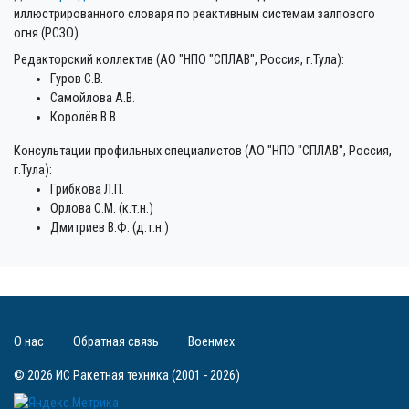
иллюстрированного словаря по реактивным системам залпового
огня (РСЗО).
Редакторский коллектив (АО "НПО "СПЛАВ", Россия, г.Тула):
Гуров С.В.
Самойлова А.В.
Королёв В.В.
Консультации профильных специалистов (АО "НПО "СПЛАВ", Россия,
г.Тула):
Грибкова Л.П.
Орлова С.М. (к.т.н.)
Дмитриев В.Ф. (д.т.н.)
О нас
Обратная связь
Военмех
© 2026 ИС Ракетная техника (2001 - 2026)