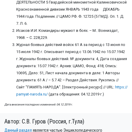
ДЕЯТЕЛЬНОСТИ 5 Гвардейской минометной Калинковичской
Краснознаменной дивизии ЯНВАРЬ 1943 года ДЕКАБРЬ
1944 года. Подлинник // ЦАМО РФ. Ф. 12725 (5 ГМД). Оп. 1. Д.
7. Л. 6.
Исаков И.И. Командиры мужают в боях. – М.: Воениздат,
1968. – С. 228,229.
Журнал боевых действий войск 61 А за период с 13 июня по
15 июля 1942 г. Описывает период с 13.06.1942 по 15.07.1942
г. Журналы боевых действий. № документа: 4, Дата создания
документа: 15.07.1942 г. Архив: ЦАМО, Фонд: 418, Опись:
10695, Дело: 51, Лист начала документа в деле: 1 Авторы
документа: 61 А / – 5.7.42 – Раздел Действия. Рукопись //
Сайт "ПАМЯТЬ НАРОДА". [Электронный ресурс] // URL:
https://
pamyat-naroda.ru/
(дата обращения: 04.12.2019 г.)
Дата внесения последних изменений: 04.12.2019 г.
Автор: С.В. Гуров (Россия, г.Тула)
Данный раздел
является частью Энциклопедического