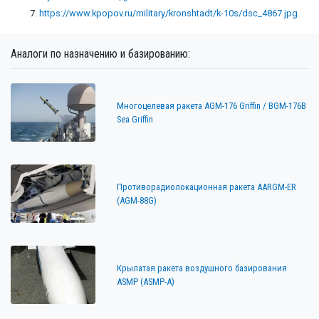
https://www.kpopov.ru/military/kronshtadt/k-10s/dsc_4867.jpg
Аналоги по назначению и базированию:
Многоцелевая ракета AGM-176 Griffin / BGM-176B
Sea Griffin
Противорадиолокационная ракета AARGM-ER
(AGM-88G)
Крылатая ракета воздушного базирования
ASMP (ASMP-A)