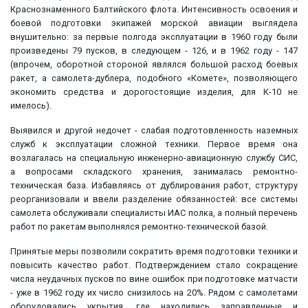
Краснознаменного Балтийского флота. Интенсивность освоения и
боевой подготовки экипажей морской авиации выглядела
внушительно: за первые полгода эксплуатации в 1960 году были
произведены 79 пусков, в следующем - 126, и в 1962 году - 147
(впрочем, оборотной стороной являлся большой расход боевых
ракет, а самолета-дублера, подобного «Комете», позволяющего
экономить средства и дорогостоящие изделия, для К-10 не
имелось).
Выявился и другой недочет - слабая подготовленность наземных
служб к эксплуатации сложной техники. Первое время она
возлагалась на специальную инженерно-авиационную службу СИС,
а вопросами складского хранения, занималась ремонтно-
техническая база. Избавляясь от дублирования работ, структуру
реорганизовали и ввели разделение обязанностей: все системы
самолета обслуживали специалисты ИАС полка, а полный перечень
работ по ракетам выполнялся ремонтно-технической базой.
Принятые меры позволили сократить время подготовки техники и
повысить качество работ. Подтверждением стало сокращение
числа неудачных пусков по вине ошибок при подготовке матчасти
- уже в 1962 году их число снизилось на 20%. Рядом с самолетами
оборудовались укрытия, где находились заправленные и