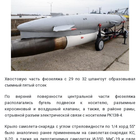
Хвостовую часть фюзеляжа с 29 по 32 шпангоут образовывал
съемный пятый отсек
По верхней поверхности центральной части фюзеляжа
располагались бугель подвески к носителю, разъемные
керосиновый и воздушный клапаны, а также, в районе рамы,
отрывной разъем электрической связи с носителем РК138-4.
Крыло самолета-снаряда с углом стреловидности по 1/4 хорд 55°
было аналогично ранее примененным на самолетах-снарядах КС,
Х-20, а также на пилотируемых самолетах И-350, МиГ-19 и ряде