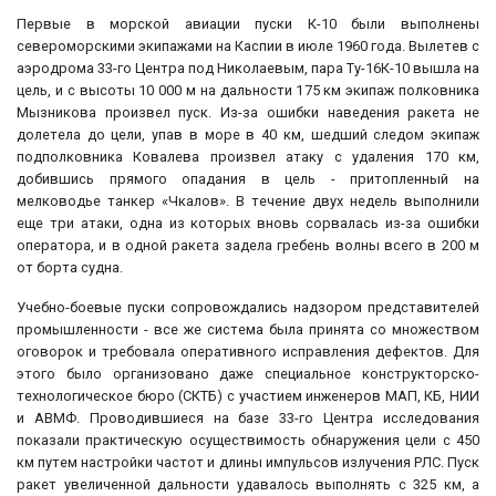
Первые в морской авиации пуски К-10 были выполнены
североморскими экипажами на Каспии в июле 1960 года. Вылетев с
аэродрома 33-го Центра под Николаевым, пара Ту-16К-10 вышла на
цель, и с высоты 10 000 м на дальности 175 км экипаж полковника
Мызникова произвел пуск. Из-за ошибки наведения ракета не
долетела до цели, упав в море в 40 км, шедший следом экипаж
подполковника Ковалева произвел атаку с удаления 170 км,
добившись прямого опадания в цель - притопленный на
мелководье танкер «Чкалов». В течение двух недель выполнили
еще три атаки, одна из которых вновь сорвалась из-за ошибки
оператора, и в одной ракета задела гребень волны всего в 200 м
от борта судна.
Учебно-боевые пуски сопровождались надзором представителей
промышленности - все же система была принята со множеством
оговорок и требовала оперативного исправления дефектов. Для
этого было организовано даже специальное конструкторско-
технологическое бюро (СКТБ) с участием инженеров МАП, КБ, НИИ
и АВМФ. Проводившиеся на базе 33-го Центра исследования
показали практическую осуществимость обнаружения цели с 450
км путем настройки частот и длины импульсов излучения РЛС. Пуск
ракет увеличенной дальности удавалось выполнять с 325 км, а