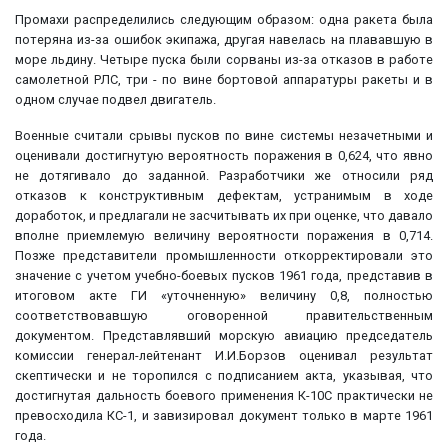
Промахи распределились следующим образом: одна ракета была
потеряна из-за ошибок экипажа, другая навелась на плававшую в
море льдину. Четыре пуска были сорваны из-за отказов в работе
самолетной РЛС, три - по вине бортовой аппаратуры ракеты и в
одном случае подвел двигатель.
Военные считали срывы пусков по вине системы незачетными и
оценивали достигнутую вероятность поражения в 0,624, что явно
не дотягивало до заданной. Разработчики же относили ряд
отказов к конструктивным дефектам, устранимым в ходе
доработок, и предлагали не засчитывать их при оценке, что давало
вполне приемлемую величину вероятности поражения в 0,714.
Позже представители промышленности откорректировали это
значение с учетом учебно-боевых пусков 1961 года, представив в
итоговом акте ГИ «уточненную» величину 0,8, полностью
соответствовавшую оговоренной правительственным
документом. Представлявший морскую авиацию председатель
комиссии генерал-лейтенант И.И.Борзов оценивал результат
скептически и не торопился с подписанием акта, указывая, что
достигнутая дальность боевого применения К-10С практически не
превосходила КС-1, и завизировал документ только в марте 1961
года.