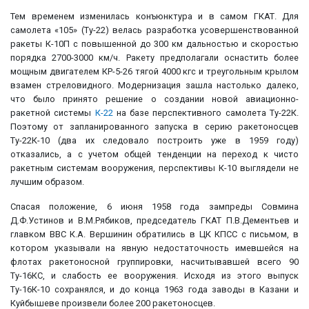
Тем временем изменилась конъюнктура и в самом ГКАТ. Для
самолета «105» (Ту-22) велась разработка усовершенствованной
ракеты К-10П с повышенной до 300 км дальностью и скоростью
порядка 2700-3000 км/ч. Ракету предполагали оснастить более
мощным двигателем КР-5-26 тягой 4000 кгс и треугольным крылом
взамен стреловидного. Модернизация зашла настолько далеко,
что было принято решение о создании новой авиационно-
ракетной системы
К-22
на базе перспективного самолета Ту-22К.
Поэтому от запланированного запуска в серию ракетоносцев
Ту-22К-10 (два их следовало построить уже в 1959 году)
отказались, а с учетом общей тенденции на переход к чисто
ракетным системам вооружения, перспективы К-10 выглядели не
лучшим образом.
Спасая положение, 6 июня 1958 года зампреды Совмина
Д.Ф.Устинов и В.М.Рябиков, председатель ГКАТ П.В.Дементьев и
главком ВВС К.А. Вершинин обратились в ЦК КПСС с письмом, в
котором указывали на явную недостаточность имевшейся на
флотах ракетоносной группировки, насчитывавшей всего 90
Ту-16КС, и слабость ее вооружения. Исходя из этого выпуск
Ту-16К-10 сохранялся, и до конца 1963 года заводы в Казани и
Куйбышеве произвели более 200 ракетоносцев.