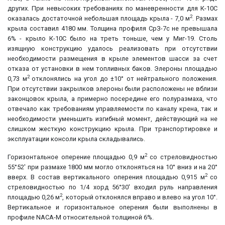
других. При невысоких требованиях по маневренности для К-10С
2
оказалась достаточной небольшая площадь крыла - 7,0 м
. Размах
крыла составил 4180 мм. Толщина профиля СрЗ-7с не превышала
6% - крыло К-10С было на треть тоньше, чем у Миг-19. Столь
изящную конструкцию удалось реализовать при отсутствии
необходимости размещения в крыле элементов шасси за счет
отказа от установки в нем топливных баков. Элероны площадью
2
0,73 м
отклонялись на угол до ±10° от нейтрального положения.
При отсутствии закрылков элероны были расположены не вблизи
законцовок крыла, а примерно посередине его полуразмаха, что
отвечало как требованиям управляемости по каналу крена, так и
необходимости уменьшить изгибный момент, действующий на не
слишком жесткую конструкцию крыла. При транспортировке и
эксплуатации консоли крыла складывались.
2
Горизонтальное оперение площадью 0,9 м
со стреловидностью
55°52' при размахе 1800 мм могло отклоняться на 10° вниз и на 20°
2
вверх. В состав вертикального оперения площадью 0,915 м
со
стреловидностью по 1/4 хорд 56°30' входил руль направления
2
площадью 0,26 м
, который отклонялся вправо и влево на угол 10°.
Вертикальное и горизонтальное оперения были выполнены в
профиле NACA-M относительной толщиной 6%.