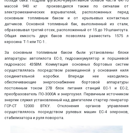
позади бака. Подрыв фугасно-кумулятивной боевой части ФК-10
массой 940 кг производился также по сигналам от
электромеханических взрывателей, расположенных перед
основным топливным баком и от крыльевых контактных
датчиков. Основной топливный бак, выполненный из стали,
образовывал третий отсек, расположенный от 15 до 19 шпангоута.
Общая емкость двух баков позволяла разместить 1575 л
керосина Т-1 или ТС-1 .
За основным топливным баком были установлены блоки
аппаратуры автопилота ЕС-3, гидроаккумулятор и поршневой
гидронасос 435ВМ. Коммутация основных бортовых систем
осуществлялась посредством размещенной у основания киля
соединительной коробки. Впереди нее находились
обеспечивающие энергоснабжение бортовой аппаратуры
постоянным током 27В блок питания станций ЕС-1 и ЕС-2,
преобразователь ПО-3000А и энергоузел. Первичным источником
энергии служил установленный над двигателем стартер генератор
ГСР-СТ 12000 ВТКУ. Отклонения органов управления
осуществлялось посредством рулевых машин ЕС-4 элеронов,
стабилизатора и руля поворота.