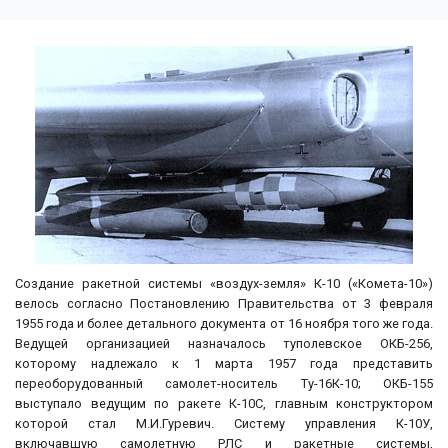
Создание ракетной системы «воздух-земля» К-10 («Комета-10»)
велось согласно Постановлению Правительства от 3 февраля
1955 года и более детального документа от 16 ноября того же года.
Ведущей организацией назначалось туполевское ОКБ-256,
которому надлежало к 1 марта 1957 года представить
переоборудованный самолет-носитель Ту-16К-10; ОКБ-155
выступало ведущим по ракете К-10С, главным конструктором
которой стал М.И.Гуревич. Систему управления К-10У,
включавшую самолетную РЛС и ракетные системы,