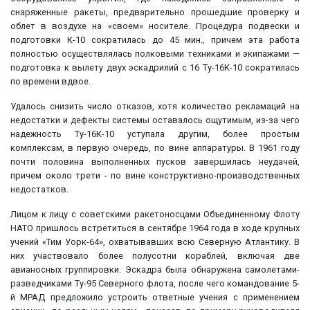
снаряженные ракеты, предварительно прошедшие проверку и
облет в воздухе на «своем» носителе. Процедура подвески и
подготовки К-10 сократилась до 45 мин., причем эта работа
полностью осуществлялась полковыми техниками и экипажами —
подготовка к вылету двух эскадрилий с 16 Ту-16К-10 сократилась
по времени вдвое.
Удалось снизить число отказов, хотя количество рекламаций на
недостатки и дефекты системы оставалось ощутимым, из-за чего
надежность Ту-16К-10 уступала другим, более простым
комплексам, в первую очередь, по вине аппаратуры. В 1961 году
почти половина выполненных пусков завершилась неудачей,
причем около трети - по вине конструктивно-производственных
недостатков.
Лицом к лицу с советскими ракетоносцами Объединенному Флоту
НАТО пришлось встретиться в сентябре 1964 года в ходе крупных
учений «Тим Уорк-64», охватывавших всю Северную Атлантику. В
них участвовало более полусотни кораблей, включая две
авианосных группировки. Эскадра была обнаружена самолетами-
разведчиками Ту-95 Северного флота, после чего командование 5-
й МРАД предложило устроить ответные учения с применением