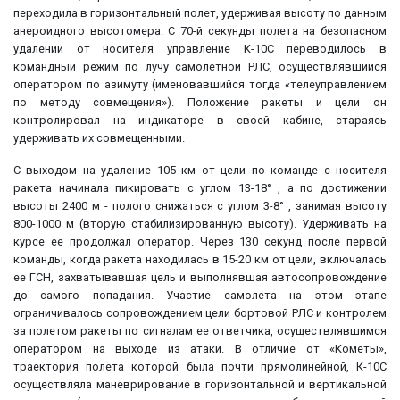
переходила в горизонтальный полет, удерживая высоту по данным
анероидного высотомера. С 70-й секунды полета на безопасном
удалении от носителя управление К-10С переводилось в
командный режим по лучу самолетной РЛС, осуществлявшийся
оператором по азимуту (именовавшийся тогда «телеуправлением
по методу совмещения»). Положение ракеты и цели он
контролировал на индикаторе в своей кабине, стараясь
удерживать их совмещенными.
С выходом на удаление 105 км от цели по команде с носителя
ракета начинала пикировать с углом 13-18° , а по достижении
высоты 2400 м - полого снижаться с углом 3-8° , занимая высоту
800-1000 м (вторую стабилизированную высоту). Удерживать на
курсе ее продолжал оператор. Через 130 секунд после первой
команды, когда ракета находилась в 15-20 км от цели, включалась
ее ГСН, захватывавшая цель и выполнявшая автосопровождение
до самого попадания. Участие самолета на этом этапе
ограничивалось сопровождением цели бортовой РЛС и контролем
за полетом ракеты по сигналам ее ответчика, осуществлявшимся
оператором на выходе из атаки. В отличие от «Кометы»,
траектория полета которой была почти прямолинейной, К-10С
осуществляла маневрирование в горизонтальной и вертикальной