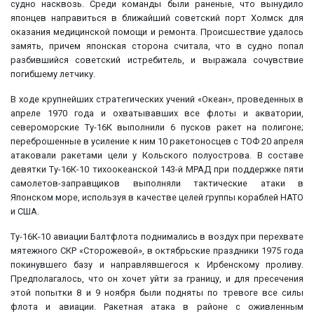
судно насквозь. Среди команды были раненые, что вынудило
японцев направиться в ближайший советский порт Холмск для
оказания медицинской помощи и ремонта. Происшествие удалось
замять, причем японская сторона считала, что в судно попал
разбившийся советский истребитель, и выражала сочувствие
погибшему летчику.
В ходе крупнейших стратегических учений «Океан», проведенных в
апреле 1970 года и охватывавших все флоты и акватории,
североморские Ту-16К выполнили 6 пусков ракет на полигоне;
переброшенные в усиление к ним 10 ракетоносцев с ТОФ 20 апреля
атаковали ракетами цели у Кольского полуострова. В составе
девятки Ту-16К-10 тихоокеанской 143-й МРАД при поддержке пяти
самолетов-заправщиков выполняли тактические атаки в
Японском море, используя в качестве целей группы кораблей НАТО
и США.
Ту-16К-10 авиации Балтфлота поднимались в воздух при перехвате
мятежного СКР «Сторожевой», в октябрьские праздники 1975 года
покинувшего базу и направлявшегося к Ирбенскому проливу.
Предполагалось, что он хочет уйти за границу, и для пресечения
этой попытки 8 и 9 ноября были подняты по тревоге все силы
флота и авиации. Ракетная атака в районе с оживленным