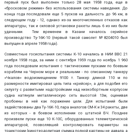
первый пуск был выполнен только 28 мая 1958 года, еще в
«бросковом режиме» без использования системы наведения. До
конца года последовали еще 5 пусков на дальность до 96 км, в
следующем году - 12, однако из-за многочисленных отказов как
аппаратуры, так и силовой установки ракеты лишь 6 из них были
удачными. Тем временем в Казани началось серийное
производство Ту-16К-10 (первый такой самолет №8204010 был
выпущен в апреле 1958 года).
Совместные госиспытания системы К-10 начались в НИИ ВВС 21
ноября 1958 года, за ними с сентября 1959 года по ноябрь 1 960
года последовали испытания с тактическими пусками по боевым
кораблям на Черном море и реальными - по списанному танкеру
«Чкалов» водоизмещением 9100 т. Танкер длиной 110 м по
размерности имитировал цель типа «крейсер», а для подобия его
силуэту с развитыми надстройками над низкобортным корпусом
судна натянули металлическую сеть высотой 13м, оценивая
пробоины в ней как поражение цели. Для испытаний были
задействованы два Ту-16К-10, пара аналогов СМ-К и 34 ракеты, две
из которых - в боевом исполнении со штатной БЧ. Позднее
произвели пуски еще 10 К-10С, оборудованных телеметрической
аппаратурой, позволявшей контролировать параметры на
траектории (кинотеодолитная съемка полной картины не давала, а