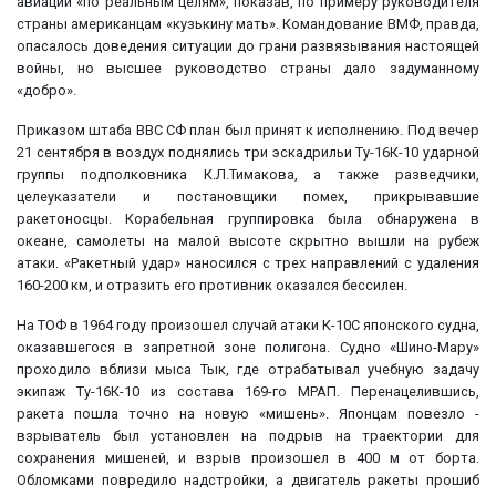
авиации «по реальным целям», показав, по примеру руководителя
страны американцам «кузькину мать». Командование ВМФ, правда,
опасалось доведения ситуации до грани развязывания настоящей
войны, но высшее руководство страны дало задуманному
«добро».
Приказом штаба ВВС СФ план был принят к исполнению. Под вечер
21 сентября в воздух поднялись три эскадрильи Ту-16К-10 ударной
группы подполковника К.Л.Тимакова, а также разведчики,
целеуказатели и постановщики помех, прикрывавшие
ракетоносцы. Корабельная группировка была обнаружена в
океане, самолеты на малой высоте скрытно вышли на рубеж
атаки. «Ракетный удар» наносился с трех направлений с удаления
160-200 км, и отразить его противник оказался бессилен.
На ТОФ в 1964 году произошел случай атаки К-10С японского судна,
оказавшегося в запретной зоне полигона. Судно «Шино-Мару»
проходило вблизи мыса Тык, где отрабатывал учебную задачу
экипаж Ту-16К-10 из состава 169-го МРАП. Перенацелившись,
ракета пошла точно на новую «мишень». Японцам повезло -
взрыватель был установлен на подрыв на траектории для
сохранения мишеней, и взрыв произошел в 400 м от борта.
Обломками повредило надстройки, а двигатель ракеты прошиб