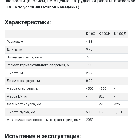
плоскости (впрочем, не с целью затруднения работы вражеской
ПВО, а по условиям этапов наведения).
Характеристики:
К-10С
К-10СН
К-10СД
Размах, м
4,18
Длина, м
9,75
Площадь крыла, кв.м
7,0
Размах горизонтального оперения, м
1,90
Высота, м
2,27
Диаметр корпуса, м
0,92
Масса стартовая, кг
4500
4530
-
Масса БЧ, кг
-
825
-
Дальность пуска, км
-
220
325
Высота пуска, км
5-10
1,5-11
1,5 -11
Максимальная скорость на траектории, км/ч
2030
Испытания и эксплуатация: