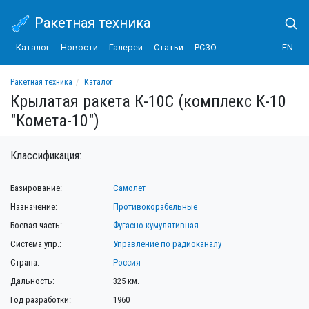
Ракетная техника
Каталог
Новости
Галереи
Статьи
РСЗО
EN
Ракетная техника
Каталог
Крылатая ракета К-10С (комплекс К-10 "Комета-10")
Крылатая ракета К-10С (комплекс К-10
"Комета-10")
Классификация:
Базирование:
Самолет
Назначение:
Противокорабельные
Боевая часть:
Фугасно-кумулятивная
Система упр.:
Управление по радиоканалу
Страна:
Россия
Дальность:
325 км.
Год разработки:
1960