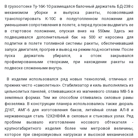
В грузоотсеке Ту-16К-10 размещался балочный держатель БД-238 с
механизмом уборки и выпуска ракеты, позволявший
транспортировать К-10С в полуутопленном положении для
уменьшения сопротивления в полете, а перед пуском выдвигать ее
в стартовое положение, опуская вниз на 550мм. Здесь же
подвешивался дополнительный бак на 500 кг керосина для
подпитки в полете топливной системы ракеты, обеспечивавший
запуск двигателя, прогрев и вывод на режим под носителем. После
пуска держатель убирался, а отсек закрывался
профилированными створками, при нахождении ракеты на
подвеске сложенными внутрь.
В изделии использовался ряд новых технологий, отличных от
прежних чисто «самолетных». Стабилизатор и киль выполнялись из
цельнолитых панелей, отливавшихся из магниевого сплава МВ-5 в
земляных формах. Тем же способом отливались силовые рамы
фюзеляжа. В конструкции планера использовались также дюраль
Д16Т, АМГ-6 для изготовления баков, литейный сплав АЛ-8 и
нержавеющая сталь 12Х2НВФА в силовых и стыковых узлах. Ряд
проблем вызвало изготовление носового обтекателя -
крупногабаритного изделия более чем метровой величины,
которое при сверхзвуковых нагрузках и высокой механической