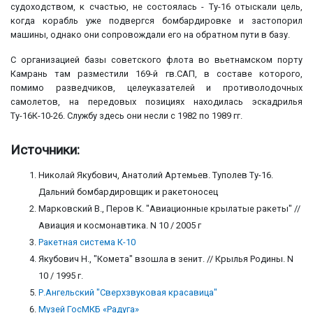
судоходством, к счастью, не состоялась - Ту-16 отыскали цель,
когда корабль уже подвергся бомбардировке и застопорил
машины, однако они сопровождали его на обратном пути в базу.
С организацией базы советского флота во вьетнамском порту
Камрань там разместили 169-й гв.САП, в составе которого,
помимо разведчиков, целеуказателей и противолодочных
самолетов, на передовых позициях находилась эскадрилья
Ту-16К-10-26. Службу здесь они несли с 1982 по 1989 гг.
Источники:
Николай Якубович, Анатолий Артемьев. Туполев Ту-16.
Дальний бомбардировщик и ракетоносец
Марковский В., Перов К. "Авиационные крылатые ракеты" //
Авиация и космонавтика. N 10 / 2005 г
Ракетная система К-10
Якубович Н., "Комета" взошла в зенит. // Крылья Родины. N
10 / 1995 г.
Р.Ангельский "Сверхзвуковая красавица"
Музей ГосМКБ «Радуга»