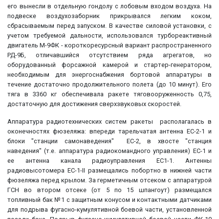
его вынесли в отдельную гондолу с лобовым входом воздуха. На
подвеске воздухозаборник прикрывался легким коком,
сбрасываемым перед запуском. В качестве силовой установки, с
учетом требуемой дальности, использовался турбореактивный
двигатель М-9ФК - короткоресурсный вариант распространенного
РД-9Б, отличавшийся отсутствием ряда агрегатов, но
оборудованный форсажной камерой и стартер-генератором,
необходимым для энергоснабжения бортовой аппаратуры в
течение достаточно продолжительного полета (до 10 минут). Его
тяга в 3360 кг обеспечивала ракете тяговооруженность 0,75,
достаточную для достижения сверхзвуковых скоростей.
Аппаратура радиотехнических систем ракеты располагалась в
оконечностях фюзеляжа: впереди тарельчатая антенна ЕС-2-1 и
блоки "станции самонаведения" ЕС-2, в хвосте "станция
наведения" (т.е. аппаратура радиокомандного управления) ЕС-1 и
ее антенна канала радиоуправления ЕС1-1. Антенны
радиовысотомера ЕС-1-II размещались побортно в нижней части
фюзеляжа перед крылом. За герметичным отсеком с аппаратурой
ГСН во втором отсеке (от 5 по 15 шпангоут) размещался
топливный бак №1 с защитным конусом и контактными датчиками
для подрыва фугасно-кумулятивной боевой части, установленной