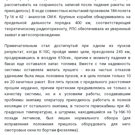
рассчитывать на сохранность записей после падения ракеты не
приходилось). В ходе совместных испытаний произвели 184 полета
Ту-16 и 62 - аналогов СМ-К. Крупные корабли обнаруживались на
предельной дальности порядка 400 км, соответствующей
теоретическому радиогоризонту, РЛС обеспечивала их уверенный
захват и автосопровождение.
Примечательным стал достигнутый при одном из пусков
результат, когда К-10С, пройдя мимо цели, преодолела 245 км,
продержавшись в воздухе 610сек., причем к моменту падения в
баках еще оставался запас топлива. Вместе с тем надежность
системы оставляла желать лучшего - из-за частых отказов
удачными была лишь половина пусков, и в цель попали только 10
из 20 зачетных ракет. Все пять пусков с предельного расстояния
прошли неудачно, причем претензии предъявлялись не только к
качеству системы, но и к условиям работы, создававшим
проблемы экипажу: оператору приходилось работать в полной
изоляции от остального экипажа, в тесноте гермокабины при 40-
градусных температурах, а штурман, находившийся на Ту-16К-10
позади летчиков, был лишен нормального обзора (для
исправления положения пришлось оборудовать для него
смотровые окна по бортам фюзеляжа).