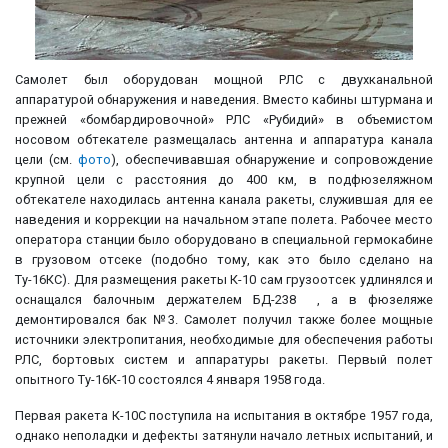
Самолет был оборудован мощной РЛС с двухканальной
аппаратурой обнаружения и наведения. Вместо кабины штурмана и
прежней «бомбардировочной» РЛС «Рубидий» в объемистом
носовом обтекателе размещалась антенна и аппаратура канала
цели (см.
фото
), обеспечивавшая обнаружение и сопровождение
крупной цели с расстояния до 400 км, в подфюзеляжном
обтекателе находилась антенна канала ракеты, служившая для ее
наведения и коррекции на начальном этапе полета. Рабочее место
оператора станции было оборудовано в специальной гермокабине
в грузовом отсеке (подобно тому, как это было сделано на
Ту-16КС). Для размещения ракеты К-10 сам грузоотсек удлинялся и
оснащался балочным держателем БД-238 , а в фюзеляже
демонтировался бак №3. Самолет получил также более мощные
источники электропитания, необходимые для обеспечения работы
РЛС, бортовых систем и аппаратуры ракеты. Первый полет
опытного Ту-16К-10 состоялся 4 января 1958 года.
Первая ракета К-10С поступила на испытания в октябре 1957 года,
однако неполадки и дефекты затянули начало летных испытаний, и