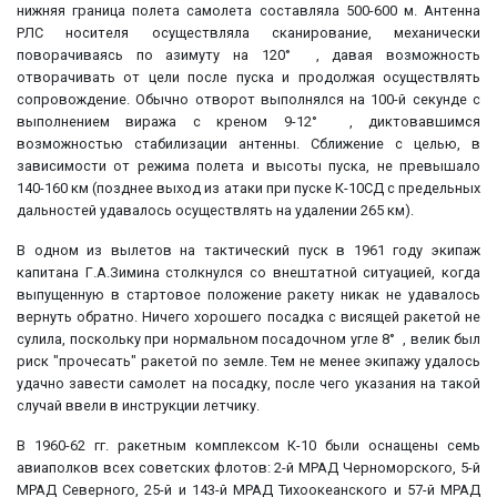
нижняя граница полета самолета составляла 500-600 м. Антенна
РЛС носителя осуществляла сканирование, механически
поворачиваясь по азимуту на 120° , давая возможность
отворачивать от цели после пуска и продолжая осуществлять
сопровождение. Обычно отворот выполнялся на 100-й секунде с
выполнением виража с креном 9-12° , диктовавшимся
возможностью стабилизации антенны. Сближение с целью, в
зависимости от режима полета и высоты пуска, не превышало
140-160 км (позднее выход из атаки при пуске К-10СД с предельных
дальностей удавалось осуществлять на удалении 265 км).
В одном из вылетов на тактический пуск в 1961 году экипаж
капитана Г.А.Зимина столкнулся со внештатной ситуацией, когда
выпущенную в стартовое положение ракету никак не удавалось
вернуть обратно. Ничего хорошего посадка с висящей ракетой не
сулила, поскольку при нормальном посадочном угле 8° , велик был
риск "прочесать" ракетой по земле. Тем не менее экипажу удалось
удачно завести самолет на посадку, после чего указания на такой
случай ввели в инструкции летчику.
В 1960-62 гг. ракетным комплексом К-10 были оснащены семь
авиаполков всех советских флотов: 2-й МРАД Черноморского, 5-й
МРАД Северного, 25-й и 143-й МРАД Тихоокеанского и 57-й МРАД