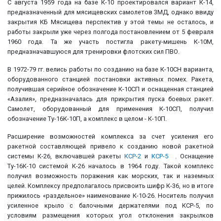
С августа 1959 года на базе К-10 проектировался вариант К-14,
предназначенный для мясищевских самолетов 3МД, однако ввиду
закрытия КБ Мясищева перспектив у этой темы не осталось, и
работы закрыли уже через полгода постановлением от 5 февраля
1960 года. Та же участь постигла ракету-мишень К-10М,
предназначавшуюся для тренировки флотских сил ПВО.
В 1972-79 гг. велись работы по созданию на базе К-10СН варианта,
оборудованного станцией постановки активных помех. Ракета,
получившая серийное обозначение К-10СП и оснащенная станцией
«Азалия», предназначалась для прикрытия пуска боевых ракет.
Самолет, оборудованный для применения К-10СП, получил
обозначение Ту-16К-10П, а комплекс в целом - К-10П.
Расширение возможностей комплекса за счет усиления его
ракетной составляющей привело к созданию новой ракетной
системы К-26, включавшей ракеты
КСР-2
и
КСР-5
. Оснащение
Ту-16К-10 системой К-26 началось в 1964 году. Такой комплекс
получил возможность поражения как морских, так и наземных
целей. Комплексу предполагалось присвоить шифр К-36, но в итоге
прижилось «раздельное» наименование К-10-26. Носитель получил
усиленное крыло с балочными держателями под КСР-5, по
условиям размещения которых угол отклонения закрылков