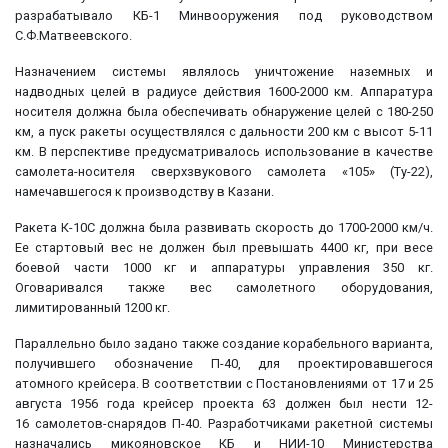
разрабатывало КБ-1 Минвооружения под руководством
С.Ф.Матвеевского.
Назначением системы являлось уничтожение наземных и
надводных целей в радиусе действия 1600-2000 км. Аппаратура
носителя должна была обеспечивать обнаружение целей с 180-250
км, а пуск ракеты осуществлялся с дальности 200 км с высот 5-11
км. В перспективе предусматривалось использование в качестве
самолета-носителя сверхзвукового самолета «105» (Ту-22),
намечавшегося к производству в Казани.
Ракета К-10С должна была развивать скорость до 1700-2000 км/ч.
Ее стартовый вес не должен был превышать 4400 кг, при весе
боевой части 1000 кг и аппаратуры управления 350 кг.
Оговаривался также вес самолетного оборудования,
лимитированный 1200 кг.
Параллельно было задано также создание корабельного варианта,
получившего обозначение П-40, для проектировавшегося
атомного крейсера. В соответствии с Постановлениями от 17 и 25
августа 1956 года крейсер проекта 63 должен был нести 12-
16 самолетов-снарядов П-40. Разработчиками ракетной системы
назначались микояновское КБ и НИИ-10 Министерства