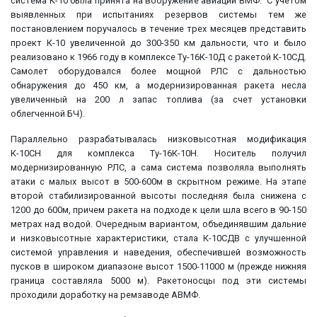
система К-10 была принята на вооружение авиации ВМФ. С учетом
выявленных при испытаниях резервов системы тем же
постановлением поручалось в течение трех месяцев представить
проект К-10 увеличенной до 300-350 км дальности, что и было
реализовано к 1966 году в комплексе Ту-16К-10Д с ракетой К-10СД.
Самолет оборудовался более мощной РЛС с дальностью
обнаружения до 450 км, а модернизированная ракета несла
увеличенный на 200 л запас топлива (за счет установки
облегченной БЧ).
Параллельно разрабатывалась низковысотная модификация
К-10СН для комплекса Ту-16К-10Н. Носитель получил
модернизированную РЛС, а сама система позволяла выполнять
атаки с малых высот в 500-600м в скрытном режиме. На этапе
второй стабилизированной высоты последняя была снижена с
1200 до 600м, причем ракета на подходе к цели шла всего в 90-150
метрах над водой. Очередным вариантом, объединявшим дальние
и низковысотные характеристики, стала К-10СДВ с улучшенной
системой управления и наведения, обеспечившей возможность
пусков в широком диапазоне высот 1500-11000 м (прежде нижняя
граница составляла 5000 м). Ракетоносцы под эти системы
проходили доработку на ремзаводе АВМФ.