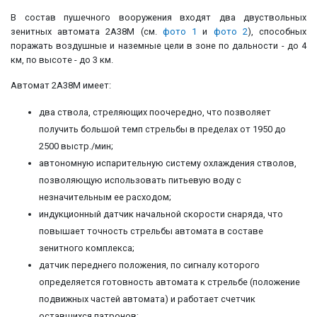
В состав пушечного вооружения входят два двуствольных
зенитных автомата 2А38М (см.
фото 1
и
фото 2
), способных
поражать воздушные и наземные цели в зоне по дальности - до 4
км, по высоте - до 3 км.
Автомат 2А38М имеет:
два ствола, стреляющих поочередно, что позволяет
получить большой темп стрельбы в пределах от 1950 до
2500 выстр./мин;
автономную испарительную систему охлаждения стволов,
позволяющую использовать питьевую воду с
незначительным ее расходом;
индукционный датчик начальной скорости снаряда, что
повышает точность стрельбы автомата в составе
зенитного комплекса;
датчик переднего положения, по сигналу которого
определяется готовность автомата к стрельбе (положение
подвижных частей автомата) и работает счетчик
оставшихся патронов;