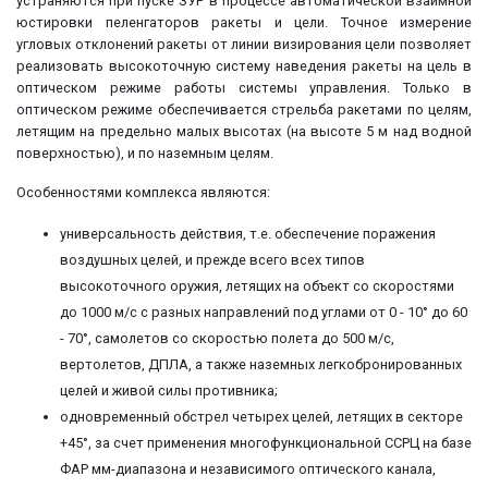
устраняются при пуске ЗУР в процессе автоматической взаимной
юстировки пеленгаторов ракеты и цели. Точное измерение
угловых отклонений ракеты от линии визирования цели позволяет
реализовать высокоточную систему наведения ракеты на цель в
оптическом режиме работы системы управления. Только в
оптическом режиме обеспечивается стрельба ракетами по целям,
летящим на предельно малых высотах (на высоте 5 м над водной
поверхностью), и по наземным целям.
Особенностями комплекса являются:
универсальность действия, т.е. обеспечение поражения
воздушных целей, и прежде всего всех типов
высокоточного оружия, летящих на объект со скоростями
до 1000 м/с с разных направлений под углами от 0 - 10° до 60
- 70°, самолетов со скоростью полета до 500 м/с,
вертолетов, ДПЛА, а также наземных легкобронированных
целей и живой силы противника;
одновременный обстрел четырех целей, летящих в секторе
+45°, за счет применения многофункциональной ССРЦ на базе
ФАР мм-диапазона и независимого оптического канала,