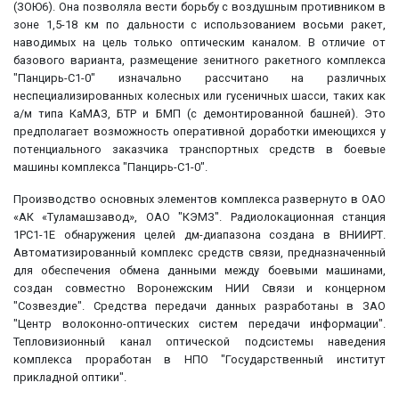
(ЗОЮ6). Она позволяла вести борьбу с воздушным противником в
зоне 1,5-18 км по дальности с использованием восьми ракет,
наводимых на цель только оптическим каналом. В отличие от
базового варианта, размещение зенитного ракетного комплекса
"Панцирь-С1-0" изначально рассчитано на различных
неспециализированных колесных или гусеничных шасси, таких как
а/м типа КаМАЗ, БТР и БМП (с демонтированной башней). Это
предполагает возможность оперативной доработки имеющихся у
потенциального заказчика транспортных средств в боевые
машины комплекса "Панцирь-С1-0".
Производство основных элементов комплекса развернуто в ОАО
«АК «Туламашзавод», ОАО "КЭМЗ". Радиолокационная станция
1РС1-1Е обнаружения целей дм-диапазона создана в ВНИИРТ.
Автоматизированный комплекс средств связи, предназначенный
для обеспечения обмена данными между боевыми машинами,
создан совместно Воронежским НИИ Связи и концерном
"Созвездие". Средства передачи данных разработаны в ЗАО
"Центр волоконно-оптических систем передачи информации".
Тепловизионный канал оптической подсистемы наведения
комплекса проработан в НПО "Государственный институт
прикладной оптики".