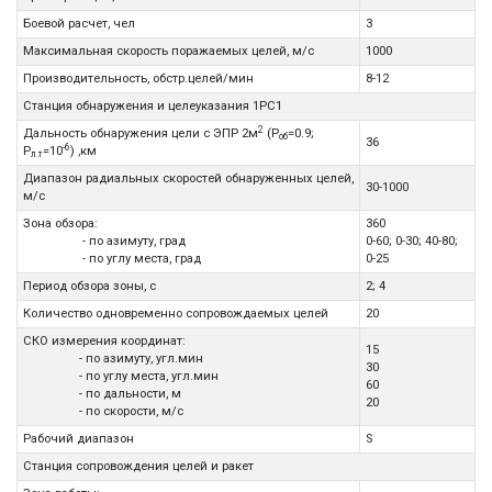
Боевой расчет, чел
3
Максимальная скорость поражаемых целей, м/с
1000
Производительность, обстр.целей/мин
8-12
Станция обнаружения и целеуказания 1РС1
2
Дальность обнаружения цели с ЭПР 2м
(P
=0.9;
об
36
-6
P
=10
) ,км
л.т
Диапазон радиальных скоростей обнаруженных целей,
30-1000
м/с
Зона обзора:
360
- по азимуту, град
0-60; 0-30; 40-80;
- по углу места, град
0-25
Период обзора зоны, с
2; 4
Количество одновременно сопровождаемых целей
20
CКО измерения координат:
15
- по азимуту, угл.мин
30
- по углу места, угл.мин
60
- по дальности, м
20
- по скорости, м/с
Рабочий диапазон
S
Станция сопровождения целей и ракет