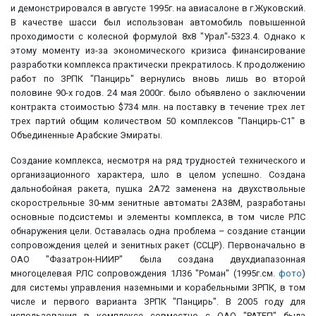
и демонстрировался в августе 1995г. на авиасалоне в г.Жуковский.
В качестве шасси был использован автомобиль повышенной
проходимости с колесной формулой 8х8 "Урал"-5323.4. Однако к
этому моменту из-за экономического кризиса финансирование
разработки комплекса практически прекратилось. К продолжению
работ по ЗРПК "Панцирь" вернулись вновь лишь во второй
половине 90-х годов. 24 мая 2000г. было объявлено о заключении
контракта стоимостью $734 млн. на поставку в течение трех лет
трех партий общим количеством 50 комплексов "Панцирь-С1" в
Объединенные Арабские Эмираты.
Создание комплекса, несмотря на ряд трудностей технического и
организационного характера, шло в целом успешно. Создана
дальнобойная ракета, пушка 2А72 заменена на двухствольные
скорострельные 30-мм зенитные автоматы 2А38М, разработаны
основные подсистемы и элементы комплекса, в том числе РЛС
обнаружения цели. Оставалась одна проблема – создание станции
сопровождения целей и зенитных ракет (ССЦР). Первоначально в
ОАО "Фазатрон-НИИР" была создана двухдиапазонная
многоцелевая РЛС сопровождения 1Л36 "Роман" (1995г.см.
фото
)
для системы управления наземными и корабельными ЗРПК, в том
числе и первого варианта ЗРПК "Панцирь". В 2005 году для
использования в комплексе совместно с ОАО "РАТЕП" была