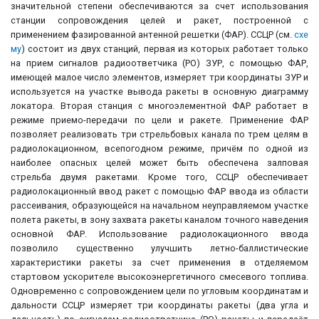
значительной степени обеспечиваются за счет использования
станции сопровождения целей и ракет, построенной с
применением фазированной антенной решетки (ФАР). ССЦР (см.
схе
му
) состоит из двух станций, первая из которых работает только
на прием сигналов радиоответчика (РО) ЗУР, с помощью ФАР,
имеющей малое число элементов, измеряет три координаты ЗУР и
используется на участке вывода ракеты в основную диаграмму
локатора. Вторая станция с многоэлементной ФАР работает в
режиме приемо-передачи по цели и ракете. Применение ФАР
позволяет реализовать три стрельбовых канала по трем целям в
радиолокационном, всепогодном режиме, причём по одной из
наиболее опасных целей может быть обеспечена залповая
стрельба двумя ракетами. Кроме того, ССЦР обеспечивает
радиолокационный ввод ракет с помощью ФАР ввода из области
рассеивания, образующейся на начальном неуправляемом участке
полета ракеты, в зону захвата ракеты каналом точного наведения
основной ФАР. Использование радиолокационного ввода
позволило существенно улучшить летно-баллистические
характеристики ракеты за счет применения в отделяемом
стартовом ускорителе высокоэнергетичного смесевого топлива.
Одновременно с сопровождением цели по угловым координатам и
дальности ССЦР измеряет три координаты ракеты (два угла и