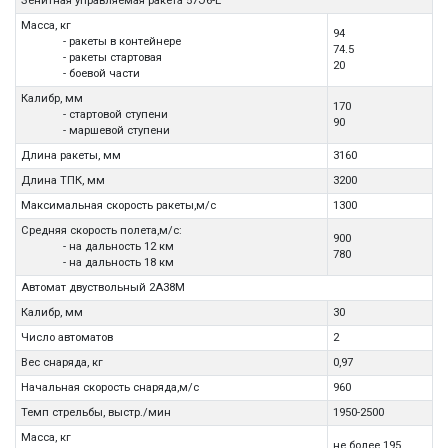
Зенитная управляемая ракета 57Э6-Е
Масса, кг
94
- ракеты в контейнере
74.5
- ракеты стартовая
20
- боевой части
Калибр, мм
170
- стартовой ступени
90
- маршевой ступени
Длина ракеты, мм
3160
Длина ТПК, мм
3200
Максимальная скорость ракеты,м/с
1300
Средняя скорость полета,м/с:
900
- на дальность 12 км
780
- на дальность 18 км
Автомат двуствольный 2А38М
Калибр, мм
30
Число автоматов
2
Вес снаряда, кг
0,97
Начальная скорость снаряда,м/с
960
Темп стрельбы, выстр./мин
1950-2500
Масса, кг
не более 195