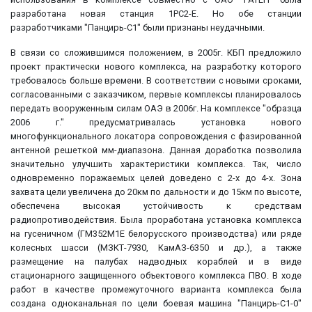
разработана новая станция 1РС2-Е. Но обе станции
разработчиками "Панцирь-С1" были признаны неудачными.
В связи со сложившимся положением, в 2005г. КБП предложило
проект практически нового комплекса, на разработку которого
требовалось больше времени. В соответствии с новыми сроками,
согласованными с заказчиком, первые комплексы планировалось
передать вооруженным силам ОАЭ в 2006г. На комплексе "образца
2006 г." предусматривалась установка нового
многофункционального локатора сопровождения с фазированной
антенной решеткой мм-диапазона. Данная доработка позволила
значительно улучшить характеристики комплекса. Так, число
одновременно поражаемых целей доведено с 2-х до 4-х. Зона
захвата цели увеличена до 20км по дальности и до 15км по высоте,
обеспечена высокая устойчивость к средствам
радиопротиводействия. Была проработана установка комплекса
на гусеничном (ГМ352М1Е белорусского производства) или ряде
колесных шасси (МЗКТ-7930, КамАЗ-6350 и др.), а также
размещение на палубах надводных кораблей и в виде
стационарного защищенного объектового комплекса ПВО. В ходе
работ в качестве промежуточного варианта комплекса была
создана одноканальная по цели боевая машина "Панцирь-С1-0"