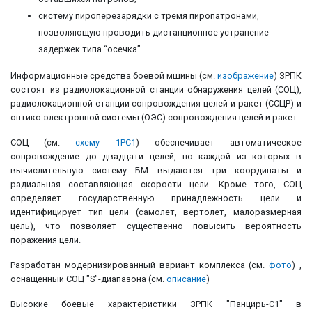
систему пироперезарядки с тремя пиропатронами,
позволяющую проводить дистанционное устранение
задержек типа “осечка”.
Информационные средства боевой мшины (см.
изображение
) ЗРПК
состоят из радиолокационной станции обнаружения целей (СОЦ),
радиолокационной станции сопровождения целей и ракет (ССЦР) и
оптико-электронной системы (ОЭС) сопровождения целей и ракет.
СОЦ (см.
схему 1РС1
) обеспечивает автоматическое
сопровождение до двадцати целей, по каждой из которых в
вычислительную систему БМ выдаются три координаты и
радиальная составляющая скорости цели. Кроме того, СОЦ
определяет государственную принадлежность цели и
идентифицирует тип цели (самолет, вертолет, малоразмерная
цель), что позволяет существенно повысить вероятность
поражения цели.
Разработан модернизированный вариант комплекса (см.
фото
) ,
оснащенный СОЦ "S"-диапазона (см.
описание
)
Высокие боевые характеристики ЗРПК "Панцирь-С1" в