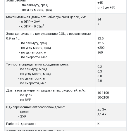
Зона работы:
±45
- по азимуту, град
от -5 до +85
- по углу места, град
Максимальная дальность обнаружения целей, км:
24
2
- с ЭПР = 2м
7
2
- с ЭПР = 0.03м
Зона допоиска по целеуказанию СОЦ с вероятностью
0.9 за 1с:
±2.5
- по азимуту, град
±2.5
- по углу места, град
±200
- по дальности, м
±60
- по скорости, м/с
Точность определения координат цели:
0.2
- по азимуту, мрад
0.3
- по углу места, мрад
3.0
- по дальности, м
2.0
- по скорости, м/с
Диапазон измерения радиальных скоростей, м/c:
10-1100
- по цели
30-2100
- по ЗУР
Одновременное автосопровождение:
до 3-х
- целей
до 4-х
- ЗУР
Рабочий диапазон
К