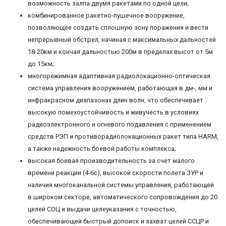
возможность залпа двумя ракетами по одной цели;
комбинированное ракетно-пушечное вооружение,
позволяющее создать сплошную зону поражения и вести
непрерывный обстрел, начиная с максимальных дальностей
18-20км и кончая дальностью 200м в пределах высот от 5м
до 15км;
многорежимная адаптивная радиолокационно-оптическая
система управления вооружением, работающая в дм-, мм и
инфракрасном диапазонах длин волн, что обеспечивает
высокую помехоустойчивость и живучесть в условиях
радиоэлектронного и огневого подавления с применением
средств РЭП и противорадиолокационных ракет типа HARM,
а также надежность боевой работы комплекса;
высокая боевая производительность за счет малого
времени реакции (4-6с), высокой скорости полета ЗУР и
наличия многоканальной системы управления, работающей
в широком секторе, автоматического сопровождения до 20
целей СОЦ и выдачи целеуказания с точностью,
обеспечивающей быстрый допоиск и захват целей ССЦР и