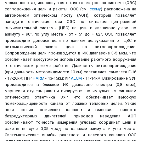
малых высотах, используется оптико-электронная система (ОЭС)
сопровождения цели и ракеты. ОЭС (см.
схему
) расположена на
автономном оптическом посту (АОП), который позволяет
наводить оптические оси ОЭС по сигналам центральной
вычислительной системы (ЦВС) на цель в диапазоне углов: по
азимуту - 90°, по углу места - от - 5° до + 82°. ОЭС позволяет
производить допоиск цели по данным целеуказания от ЦВС и
автоматический захват цели на автосопровождение.
Сопровождение цели производится в ИК диапазоне 3-5 мкм, что
обеспечивает всесуточное использование ракетного вооружения
в оптическом режиме работы. Дальность автосопровождения
(при дальности метеовидимости 10 км) составляет: самолета F-16
- 17-26км; ПРР
HARM
- 13-15км; КР
ALCM
- 11-14км. Визирование ЗУР
производится в ближнем ИК диапазоне спектра (0,8 мкм),
маршевая ступень ракеты визируется по импульсным сигналам
оптического ответчика ЗУР, что обеспечивает высокую
помехозащищенность канала от ложных тепловых целей. Узкие
поля зрения оптических каналов и высокая точность
безредукторных двигателей приводов наведения АОП
обеспечивают точность измерения угловых координат цели и
ракеты не хуже 0,05 мрад по каналам азимута и угла места.
Систематические ошибки ракетного и целевого каналов ОЭС