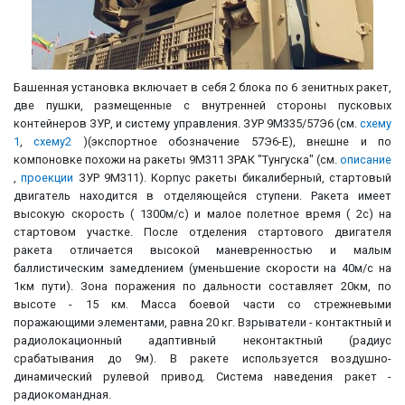
Башенная установка включает в себя 2 блока по 6 зенитных ракет,
две пушки, размещенные с внутренней стороны пусковых
контейнеров ЗУР, и систему управления. ЗУР 9M335/57Э6 (см.
схему
1
,
схему2
)(экспортное обозначение 57Э6-Е), внешне и по
компоновке похожи на ракеты 9М311 ЗРАК "Тунгуска" (см.
описание
,
проекции
ЗУР 9М311). Корпус ракеты бикалиберный, стартовый
двигатель находится в отделяющейся ступени. Ракета имеет
высокую скорость ( 1300м/c) и малое полетное время ( 2с) на
стартовом участке. После отделения стартового двигателя
ракета отличается высокой маневренностью и малым
баллистическим замедлением (уменьшение скорости на 40м/с на
1км пути). Зона поражения по дальности составляет 20км, по
высоте - 15 км. Масса боевой части со стрежневыми
поражающими элементами, равна 20 кг. Взрыватели - контактный и
радиолокационный адаптивный неконтактный (радиус
срабатывания до 9м). В ракете используется воздушно-
динамический рулевой привод. Система наведения ракет -
радиокомандная.