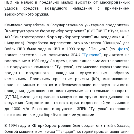
ПВО на малых и предельно малых высотах от массированных
ударов средств воздушного нападения с применением
высокоточного оружия.
Комплекс разработан в Государственном унитарном предприятии
"Конструкторское бюро приборостроения" (ГУП "КБП" г.Тула, ныне
АО "Конструкторское бюро приборостроения" им. академика А. Г.
Шипунова). Разработка перспективного комплекса "Панцирь" для
Войск ПВО была задана КБП в 1990 году. "Панцирь" (см.
фото
)
явился естественным развитием ЗРАК
"Тунгуска"
, принятого на
вооружение в 1982 году. За время, прошедшее с момента принятия
на вооружение комплекса "Тунгуска", технические характеристики
средств воздушного нападения существенным образом
изменились. Появились крылатые ракеты (КР), выполняющие
полет на малых высотах и обеспечивающие высокую точность
попадания, дистанционно пилотируемые летательные аппараты
(ДПЛА), имеющие предельно малую сигнатуру во всех диапазонах
излучения. Скорости полета некоторых видов целей увеличилось
до 1000 м/с. Ракетное вооружение ЗПРК "Тунгуска" оказалось
неэффективным для борьбы с новыми угрозами.
В 1994 году в КБ приборостроения был создан опытный образец
боевой машины комплекса "Панцирь", который прошел испытания