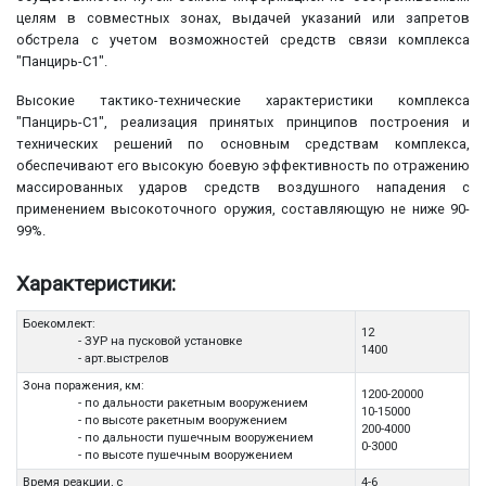
целям в совместных зонах, выдачей указаний или запретов
обстрела с учетом возможностей средств связи комплекса
"Панцирь-С1".
Высокие тактико-технические характеристики комплекса
"Панцирь-С1", реализация принятых принципов построения и
технических решений по основным средствам комплекса,
обеспечивают его высокую боевую эффективность по отражению
массированных ударов средств воздушного нападения с
применением высокоточного оружия, составляющую не ниже 90-
99%.
Характеристики:
Боекомлект:
12
- ЗУР на пусковой установке
1400
- арт.выстрелов
Зона поражения, км:
1200-20000
- по дальности ракетным вооружением
10-15000
- по высоте ракетным вооружением
200-4000
- по дальности пушечным вооружением
0-3000
- по высоте пушечным вооружением
Время реакции, с
4-6