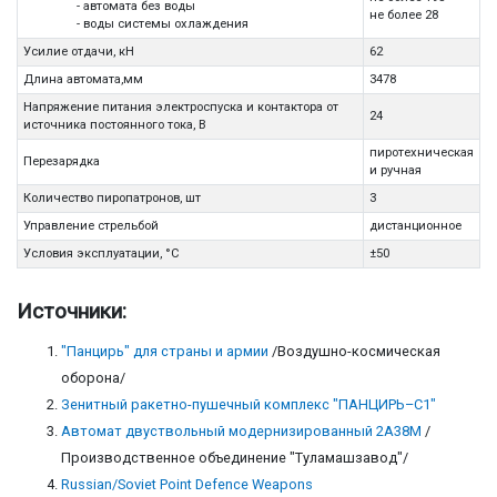
- автомата без воды
не более 28
- воды системы охлаждения
Усилие отдачи, кН
62
Длина автомата,мм
3478
Напряжение питания электроспуска и контактора от
24
источника постоянного тока, В
пиротехническая
Перезарядка
и ручная
Количество пиропатронов, шт
3
Управление стрельбой
дистанционное
Условия эксплуатации, °С
±50
Источники:
"Панцирь" для страны и армии
/Воздушно-космическая
оборона/
Зенитный ракетно-пушечный комплекс "ПАНЦИРЬ–С1"
Автомат двуствольный модернизированный 2А38М
/
Производственное объединение "Туламашзавод"/
Russian/Soviet Point Defence Weapons