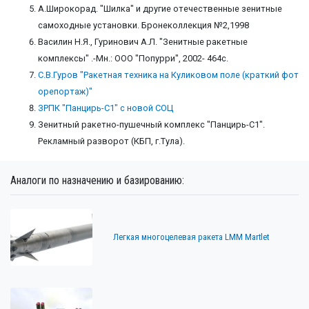
А.Широкорад. "Шилка" и другие отечественные зенитные
самоходные установки. Бронеколлекция №2,1998
Василин Н.Я., Гуринович А.Л. "Зенитные ракетные
комплексы" .-Мн.: ООО "Попурри", 2002- 464с.
С.В.Гуров "Ракетная техника на Куликовом поле (краткий фот
орепортаж)"
ЗРПК "Панцирь-С1" с новой СОЦ
Зенитный ракетно-пушечный комплекс "Панцирь-С1".
Рекламный разворот (КБП, г.Тула).
Аналоги по назначению и базированию:
Легкая многоцелевая ракета LMM Martlet