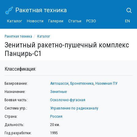
Ракетная техника
Каталог
Новости
Галереи
Статьи
РСЗО
EN
Ракетная техника
Каталог
Зенитный ракетно-пушечный комплекс Панцирь-С1
Зенитный ракетно-пушечный комплекс
Панцирь-С1
Классификация:
Базирование:
Автошасси
,
Бронетехника
,
Наземная ПУ
Назначение:
Зенитные
Боевая часть:
Осколочно-фугасная
Система упр.:
Управление по радиоканалу
Страна:
Россия
Дальность:
20 км.
Год разработки:
1995