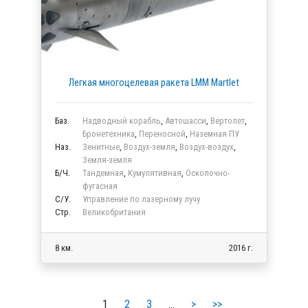
Легкая многоцелевая ракета LMM Martlet
Баз.
Надводный корабль
,
Автошасси
,
Вертолет
,
Бронетехника
,
Переносной
,
Наземная ПУ
Наз.
Зенитные
,
Воздух-земля
,
Воздух-воздух
,
Земля-земля
Б/Ч.
Тандемная
,
Кумулятивная
,
Осколочно-
фугасная
C/У.
Управление по лазерному лучу
Стр.
Великобритания
8 км.
2016 г.
1
2
3
…
>
>>