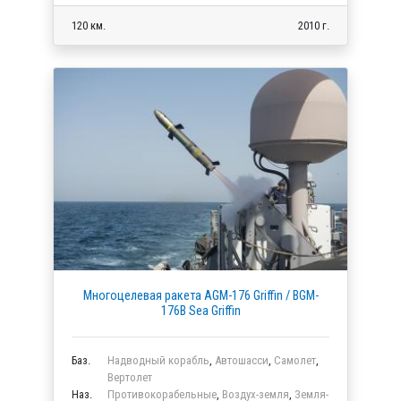
120 км.
2010 г.
Многоцелевая ракета AGM-176 Griffin / BGM-
176B Sea Griffin
Баз.
Надводный корабль
,
Автошасси
,
Самолет
,
Вертолет
Наз.
Противокорабельные
,
Воздух-земля
,
Земля-