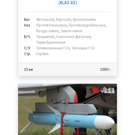
(ALAS-XX)
Баз.
Автошасси
,
Вертолет
,
Бронетехника
Наз.
Противотанковые
,
Противокорабельные
,
Воздух-земля
,
Земля-земля
Б/Ч.
Тандемная
,
Осколочно-фугасная
,
Термобарическая
C/У.
Телевизионная ГСН
,
Тепловая ГСН
Стр.
Сербия
25 км.
2009 г.