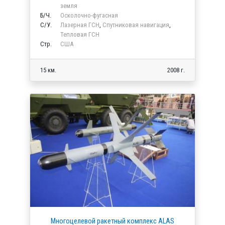
земля
Б/Ч.
Осколочно-фугасная
C/У.
Лазерная ГСН
,
Спутниковая навигация
,
Тепловая ГСН
Стр.
США
15 км.
2008 г.
Многоцелевой ракетный комплекс ALAS