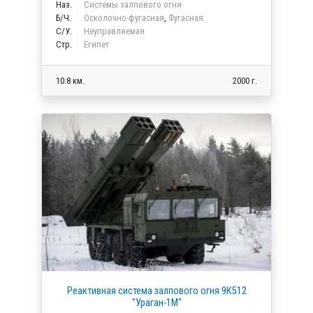
Наз.
Системы залпового огня
Б/Ч.
Осколочно-фугасная
,
Фугасная
C/У.
Неуправляемая
Стр.
Египет
10.8 км.
2000 г.
Реактивная система залпового огня 9К512
"Ураган-1М"