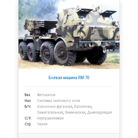
Боевая машина RM-70
Баз.
Автошасси
Наз.
Системы залпового огня
Б/Ч.
Осколочно-фугасная
,
Кассетная
,
Зажигательная
,
Химическая
,
Дымокурящая
C/У.
Неуправляемая
Стр.
Чехия