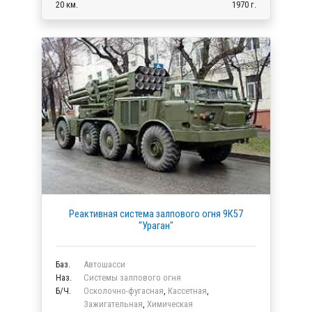
20 км.
1970 г.
Реактивная система залпового огня 9К57
"Ураган"
Баз.
Автошасси
Наз.
Системы залпового огня
Б/Ч.
Осколочно-фугасная
,
Кассетная
,
Зажигательная
,
Химическая