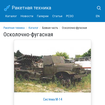
Ракетная техника
Каталог
Новости
Галереи
Статьи
РСЗО
EN
Ракетная техника
Каталог
Боевая часть
Осколочно-фугасная
Осколочно-фугасная
Система М-14