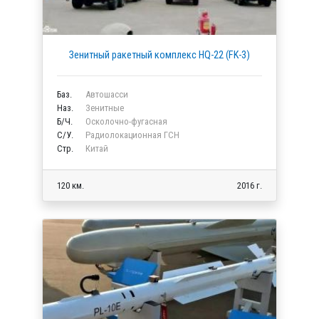
Зенитный ракетный комплекс HQ-22 (FK-3)
Баз.
Автошасси
Наз.
Зенитные
Б/Ч.
Осколочно-фугасная
C/У.
Радиолокационная ГСН
Стр.
Китай
120 км.
2016 г.