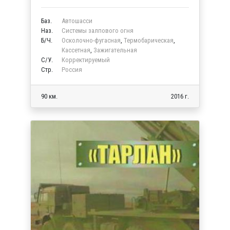
Баз.
Автошасси
Наз.
Системы залпового огня
Б/Ч.
Осколочно-фугасная
,
Термобарическая
,
Кассетная
,
Зажигательная
C/У.
Корректируемый
Стр.
Россия
90 км.
2016 г.