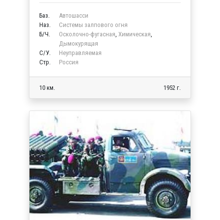
Баз.
Автошасси
Наз.
Системы залпового огня
Б/Ч.
Осколочно-фугасная
,
Химическая
,
Дымокурящая
C/У.
Неуправляемая
Стр.
Россия
10 км.
1952 г.