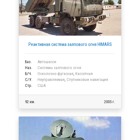
Реактивная система залпового огня HIMARS
Баз.
Автошасси
Наз.
Системы залпового огня
Б/Ч.
Осколочно-фугасная
,
Кассетная
C/У.
Неуправляемая
,
Спутниковая навигация
Стр.
США
92 км.
2005 г.