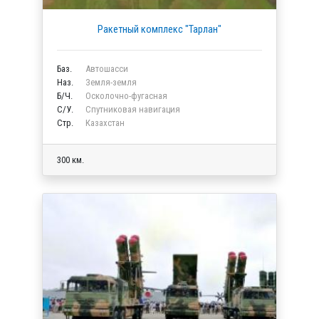
Ракетный комплекс "Тарлан"
Баз.
Автошасси
Наз.
Земля-земля
Б/Ч.
Осколочно-фугасная
C/У.
Спутниковая навигация
Стр.
Казахстан
300 км.