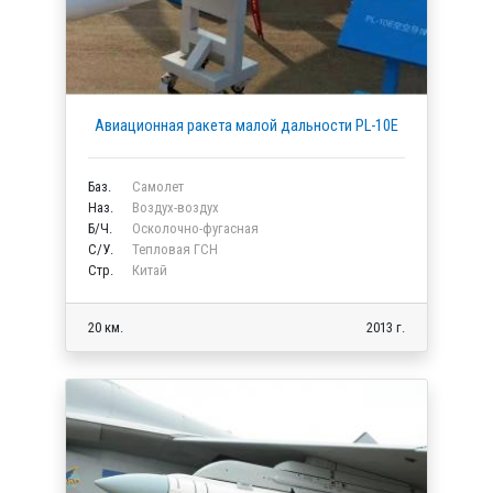
Авиационная ракета малой дальности PL-10E
Баз.
Самолет
Наз.
Воздух-воздух
Б/Ч.
Осколочно-фугасная
C/У.
Тепловая ГСН
Стр.
Китай
20 км.
2013 г.