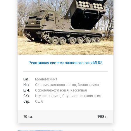
Реактивная система залпового огня MLRS
Баз.
Бронетехника
Наз.
Системы залпового огня
,
Земля-земля
Б/Ч.
Осколочно-фугасная
,
Кассетная
C/У.
Неуправляемая
,
Спутниковая навигация
Стр.
США
70 км.
1983 г.