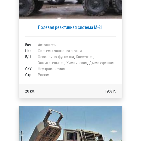
Полевая реактивная система М-21
Баз.
Автошасси
Наз.
Системы залпового огня
Б/Ч.
Осколочно-фугасная
,
Кассетная
,
Зажигательная
,
Химическая
,
Дымокурящая
C/У.
Неуправляемая
Стр.
Россия
20 км.
1963 г.