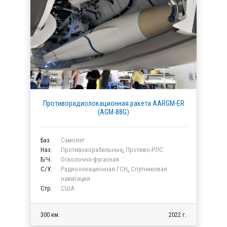
Противорадиолокационная ракета AARGM-ER
(AGM-88G)
Баз.
Самолет
Наз.
Противокорабельные
,
Противо-РЛС
Б/Ч.
Осколочно-фугасная
C/У.
Радиолокационная ГСН
,
Спутниковая
навигация
Стр.
США
300 км.
2022 г.