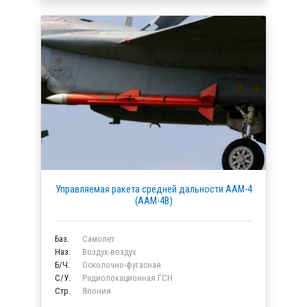
Управляемая ракета средней дальности AAM-4
(AAM-4B)
Баз.
Самолет
Наз.
Воздух-воздух
Б/Ч.
Осколочно-фугасная
C/У.
Радиолокационная ГСН
Стр.
Япония