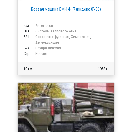
Боевая машина БМ-14-17 (индекс 8У36)
Баз.
Автошасси
Наз.
Системы залпового огня
Б/Ч.
Осколочно-фугасная
,
Химическая
,
Дымокурящая
C/У.
Неуправляемая
Стр.
Россия
10 км.
1958 г.