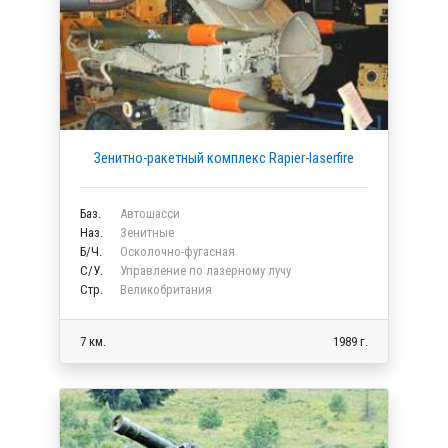
Зенитно-ракетный комплекс Rapier-laserfire
Баз.
Автошасси
Наз.
Зенитные
Б/Ч.
Осколочно-фугасная
C/У.
Управление по лазерному лучу
Стр.
Великобритания
7 км.
1989 г.