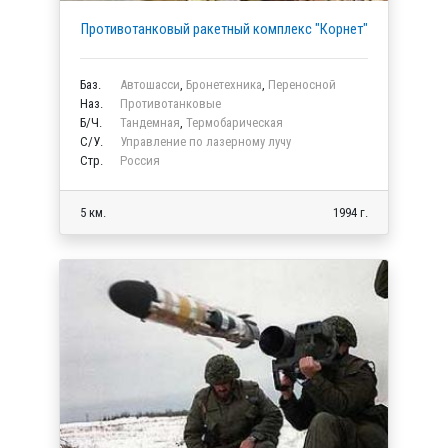
Противотанковый ракетный комплекс "Корнет"
Баз.
Автошасси
,
Бронетехника
,
Переносной
Наз.
Противотанковые
Б/Ч.
Тандемная
,
Термобарическая
C/У.
Управление по лазерному лучу
Стр.
Россия
5 км.
1994 г.