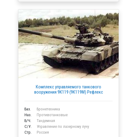
Комплекс управляемого танкового
вооружения 9К119 (9К119М) Рефлекс
Баз.
Бронетехника
Наз.
Противотанковые
Б/Ч.
Тандемная
C/У.
Управление по лазерному лучу
Стр.
Россия