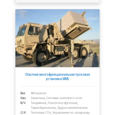
Опытная многофункциональная пусковая
установка MML
Баз.
Автошасси
Наз.
Зенитные
,
Системы залпового огня
Б/Ч.
Тандемная
,
Осколочно-фугасная
,
Термобарическая
,
Ударно-кинетическая
C/У.
Тепловая ГСН
,
Управление по лазерному