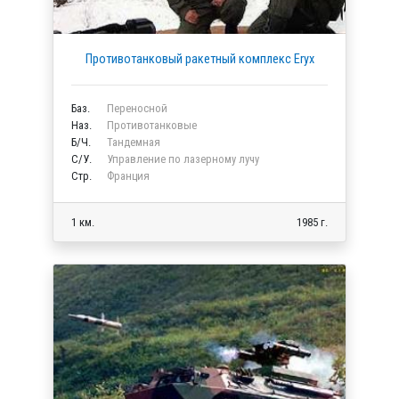
Противотанковый ракетный комплекс Eryx
Баз.
Переносной
Наз.
Противотанковые
Б/Ч.
Тандемная
C/У.
Управление по лазерному лучу
Стр.
Франция
1 км.
1985 г.