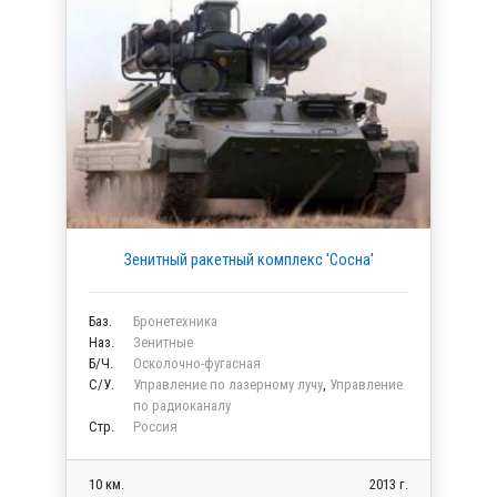
Зенитный ракетный комплекс 'Сосна'
Баз.
Бронетехника
Наз.
Зенитные
Б/Ч.
Осколочно-фугасная
C/У.
Управление по лазерному лучу
,
Управление
по радиоканалу
Стр.
Россия
10 км.
2013 г.