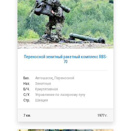
Переносной зенитный ракетный комплекс RBS-
70
Баз.
Автошасси
,
Переносной
Наз.
Зенитные
Б/Ч.
Кумулятивная
C/У.
Управление по лазерному лучу
Стр.
Швеция
7 км.
1977 г.