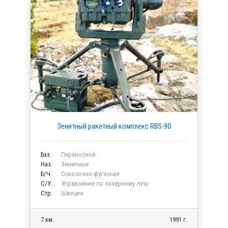
Зенитный ракетный комплекс RBS-90
Баз.
Переносной
Наз.
Зенитные
Б/Ч.
Осколочно-фугасная
C/У.
Управление по лазерному лучу
Стр.
Швеция
7 км.
1991 г.