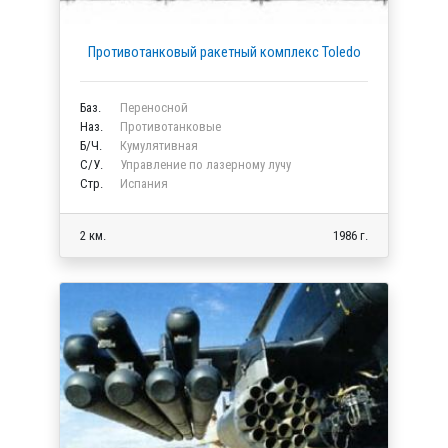
Противотанковый ракетный комплекс Toledo
Баз.
Переносной
Наз.
Противотанковые
Б/Ч.
Кумулятивная
C/У.
Управление по лазерному лучу
Стр.
Испания
2 км.
1986 г.