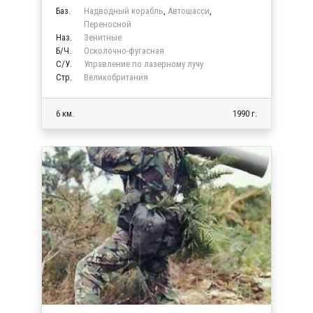
Баз.
Надводный корабль
,
Автошасси
,
Переносной
Наз.
Зенитные
Б/Ч.
Осколочно-фугасная
C/У.
Управление по лазерному лучу
Стр.
Великобритания
6 км.
1990 г.