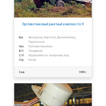
Противотанковый ракетный комплекс HJ-9
Баз.
Автошасси
,
Вертолет
,
Бронетехника
,
Переносной
Наз.
Противотанковые
Б/Ч.
Тандемная
C/У.
Управление по лазерному лучу
Стр.
Китай
5 км.
1999 г.