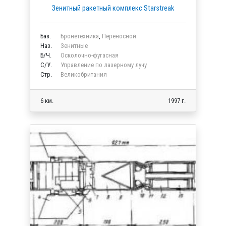
Зенитный ракетный комплекс Starstreak
Баз.
Бронетехника
,
Переносной
Наз.
Зенитные
Б/Ч.
Осколочно-фугасная
C/У.
Управление по лазерному лучу
Стр.
Великобритания
6 км.
1997 г.