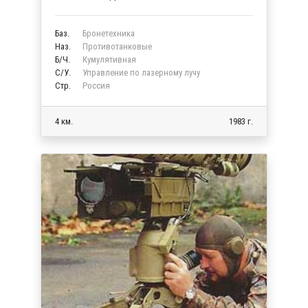
Баз.
Бронетехника
Наз.
Противотанковые
Б/Ч.
Кумулятивная
C/У.
Управление по лазерному лучу
Стр.
Россия
4 км.
1983 г.