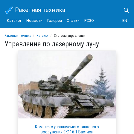
Ракетная техника
Каталог
Новости
Галереи
Статьи
РСЗО
EN
Ракетная техника
Каталог
Система управления
Управление по лазерному лучу
Управление по лазерному лучу
Комплекс управляемого танкового
вооружения 9К116-1 Бастион