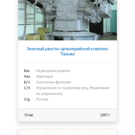
Зенитный ракетно-артиллерийский комплекс
'Пальма'
Баз.
Надводный корабль
Наз.
Зенитные
Б/Ч.
Осколочно-фугасная
C/У.
Управление по лазерному лучу
,
Управление
по радиоканалу
Стр.
Россия
10 км.
2007 г.