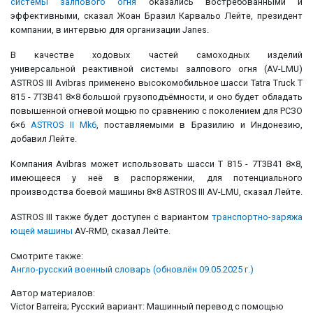
системы залпового огня
оказались востребованными и
эффективными, сказал Жоан Бразил Карвальо Лейте, президент
компании, в интервью для организации Janes.
В качестве ходовых частей самоходных изделий
универсальной реактивной системы залпового огня (AV-LMU)
ASTROS III Avibras применено высокомобильное шасси Tatra Truck T
815 - 7T3B41 8×8 большой грузоподъёмности, и оно будет обладать
повышенной огневой мощью по сравнению с поколением для РСЗО
6×6
ASTROS II Mk6
, поставляемыми в Бразилию и Индонезию,
добавил Лейте.
Компания Avibras может использовать шасси T 815 - 7T3B41 8×8,
имеющееся у неё в распоряжении, для потенциального
производства боевой машины 8×8 ASTROS III AV-LMU, сказал Лейте.
ASTROS III также будет доступен с вариантом
транспортно-заряжа
ющей машины
AV-RMD, сказал Лейте.
Смотрите также:
Англо-русский военный словарь (обновлён 09.05.2025 г.)
Автор материалов:
Victor Barreira; Русский вариант: Машинный перевод с помощью