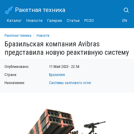
Ракетная техника
Каталог
Новости
Галереи
Статьи
РСЗО
EN
Ракетная техника
Новости
Бразильская компания Avibras представила новую реактивную систему
Бразильская компания Avibras
представила новую реактивную систему
Опубликовано:
11 Май 2023 - 22:54
Страна:
Бразилия
Назначение:
Системы залпового огня