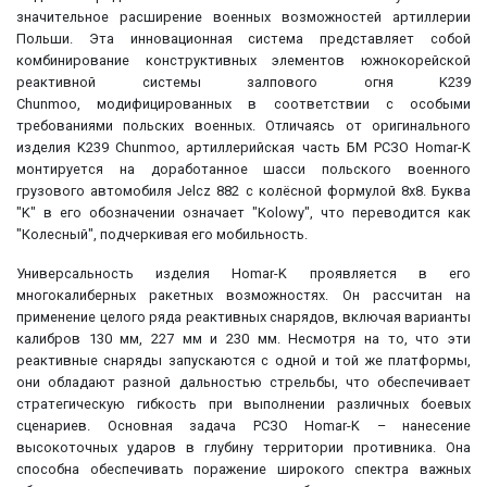
значительное расширение военных возможностей артиллерии
Польши. Эта инновационная система представляет собой
комбинирование конструктивных элементов южнокорейской
реактивной системы залпового огня K239
Chunmoo, модифицированных в соответствии с особыми
требованиями польских военных. Отличаясь от оригинального
изделия K239 Chunmoo, артиллерийская часть БМ РСЗО Homar-K
монтируется на доработанное шасси польского военного
грузового автомобиля Jelcz 882 с колёсной формулой 8x8. Буква
"K" в его обозначении означает "Kolowy", что переводится как
"Колесный", подчеркивая его мобильность.
Универсальность изделия Homar-K проявляется в его
многокалиберных ракетных возможностях. Он рассчитан на
применение целого ряда реактивных снарядов, включая варианты
калибров 130 мм, 227 мм и 230 мм. Несмотря на то, что эти
реактивные снаряды запускаются с одной и той же платформы,
они обладают разной дальностью стрельбы, что обеспечивает
стратегическую гибкость при выполнении различных боевых
сценариев. Основная задача РСЗО Homar-K – нанесение
высокоточных ударов в глубину территории противника. Она
способна обеспечивать поражение широкого спектра важных