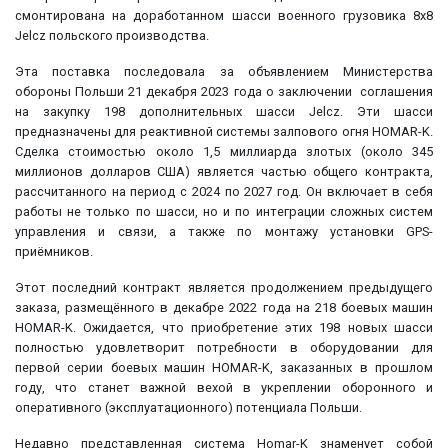
смонтирована на доработанном шасси военного грузовика 8x8
Jelcz польского производства.
Эта поставка последовала за объявлением Министерства
обороны Польши 21 декабря 2023 года о заключении соглашения
на закупку 198 дополнительных шасси Jelcz. Эти шасси
предназначены для реактивной системы залпового огня HOMAR-K.
Сделка стоимостью около 1,5 миллиарда злотых (около 345
миллионов долларов США) является частью общего контракта,
рассчитанного на период с 2024 по 2027 год. Он включает в себя
работы не только по шасси, но и по интеграции сложных систем
управления и связи, а также по монтажу установки GPS-
приёмников.
Этот последний контракт является продолжением предыдущего
заказа, размещённого в декабре 2022 года на 218 боевых машин
HOMAR-K. Ожидается, что приобретение этих 198 новых шасси
полностью удовлетворит потребности в оборудовании для
первой серии боевых машин HOMAR-K, заказанных в прошлом
году, что станет важной вехой в укреплении оборонного и
оперативного (эксплуатационного) потенциала Польши.
Недавно представленная система Homar-K знаменует собой