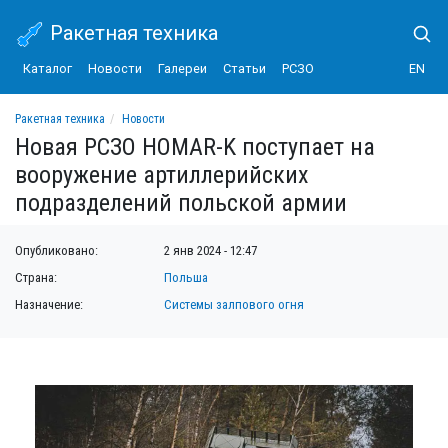
Ракетная техника
Каталог
Новости
Галереи
Статьи
РСЗО
EN
Ракетная техника
Новости
Новая РСЗО HOMAR-K поступает на вооружение артиллерийских подразделений
Новая РСЗО HOMAR-K поступает на
вооружение артиллерийских
подразделений польской армии
Опубликовано:
2 янв 2024 - 12:47
Страна:
Польша
Назначение:
Системы залпового огня