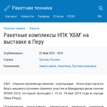
Ракетная техника
Каталог
Новости
Галереи
Статьи
РСЗО
EN
Ракетная техника
Новости
Ракетные комплексы НПК 'КБМ' на выставке в Перу
Ракетные комплексы НПК 'КБМ' на
выставке в Перу
Опубликовано:
22 Май 2013 - 18:51
Страна:
Прочее
,
Россия
Назначение:
Земля-земля
,
Зенитные
,
Противотанковые
ОАО «Научно-производственная корпорация «Конструкторское
бюро машиностроения» приняло участие в Международном салоне
SITDEF-2013, который проходил с 15 по 19 мая 2013 года в городе
Лима (Перу).
Предприятие представило переносный зенитный ракетный