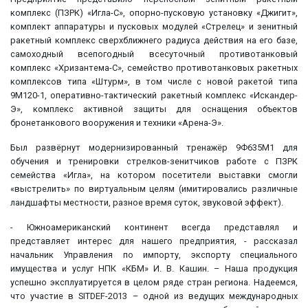
комплекс (ПЗРК) «Игла-С», опорно-пусковую установку «Джигит»,
комплект аппаратуры и пусковых модулей «Стрелец» и зенитный
ракетный комплекс сверхближнего радиуса действия на его базе,
самоходный всепогодный всесуточный противотанковый
комплекс «Хризантема-С», семейство противотанковых ракетных
комплексов типа «Штурм», в том числе с новой ракетой типа
9М120-1, оперативно-тактический ракетный комплекс «Искандер-
Э», комплекс активной защиты для оснащения объектов
бронетанкового вооружения и техники «Арена-Э».
Был развёрнут модернизированный тренажёр 9Ф635М1 для
обучения и тренировки стрелков-зенитчиков работе с ПЗРК
семейства «Игла», на котором посетители выставки смогли
«выстрелить» по виртуальным целям (имитировались различные
ландшафты местности, разное время суток, звуковой эффект).
- Южноамериканский континент всегда представлял и
представляет интерес для нашего предприятия, - рассказал
начальник Управления по импорту, экспорту специального
имущества и услуг НПК «КБМ» И. В. Кашин. – Наша продукция
успешно эксплуатируется в целом ряде стран региона. Надеемся,
что участие в SITDEF-2013 – одной из ведущих международных