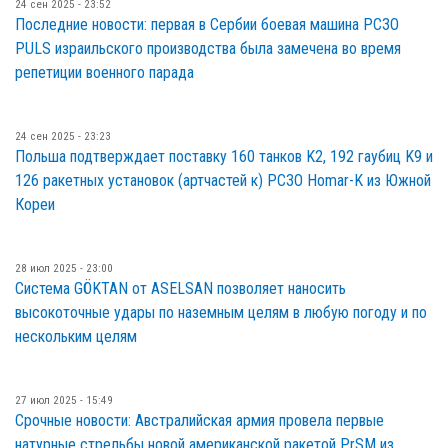
24 сен 2025 - 23:52
Последние новости: первая в Сербии боевая машина РСЗО
PULS израильского производства была замечена во время
репетиции военного парада
24 сен 2025 - 23:23
Польша подтверждает поставку 160 танков K2, 192 гаубиц K9 и
126 ракетных установок (артчастей к) РСЗО Homar-K из Южной
Кореи
28 июл 2025 - 23:00
Система GÖKTAN от ASELSAN позволяет наносить
высокоточные удары по наземным целям в любую погоду и по
нескольким целям
27 июл 2025 - 15:49
Срочные новости: Австралийская армия провела первые
натурные стрельбы новой американской ракетой PrSM из