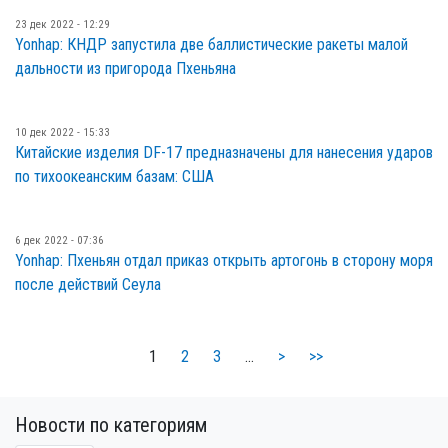
23 дек 2022 - 12:29
Yonhap: КНДР запустила две баллистические ракеты малой
дальности из пригорода Пхеньяна
10 дек 2022 - 15:33
Китайские изделия DF-17 предназначены для нанесения ударов
по тихоокеанским базам: США
6 дек 2022 - 07:36
Yonhap: Пхеньян отдал приказ открыть артогонь в сторону моря
после действий Сеула
1
2
3
…
>
>>
Новости по категориям