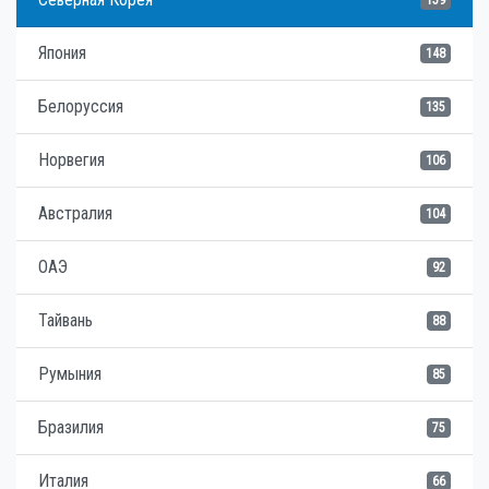
159
Япония
148
Белоруссия
135
Норвегия
106
Австралия
104
ОАЭ
92
Тайвань
88
Румыния
85
Бразилия
75
Италия
66