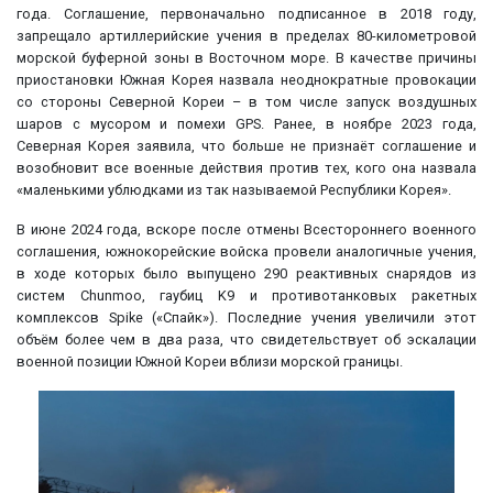
года. Соглашение, первоначально подписанное в 2018 году,
запрещало артиллерийские учения в пределах 80-километровой
морской буферной зоны в Восточном море. В качестве причины
приостановки Южная Корея назвала неоднократные провокации
со стороны Северной Кореи – в том числе запуск воздушных
шаров с мусором и помехи GPS. Ранее, в ноябре 2023 года,
Северная Корея заявила, что больше не признаёт соглашение и
возобновит все военные действия против тех, кого она назвала
«маленькими ублюдками из так называемой Республики Корея».
В июне 2024 года, вскоре после отмены Всестороннего военного
соглашения, южнокорейские войска провели аналогичные учения,
в ходе которых было выпущено 290 реактивных снарядов из
систем Chunmoo, гаубиц K9 и противотанковых ракетных
комплексов Spike («Спайк»). Последние учения увеличили этот
объём более чем в два раза, что свидетельствует об эскалации
военной позиции Южной Кореи вблизи морской границы.