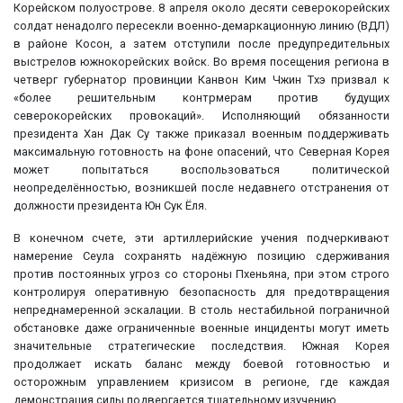
Корейском полуострове. 8 апреля около десяти северокорейских
солдат ненадолго пересекли военно-демаркационную линию (ВДЛ)
в районе Косон, а затем отступили после предупредительных
выстрелов южнокорейских войск. Во время посещения региона в
четверг губернатор провинции Канвон Ким Чжин Тхэ призвал к
«более решительным контрмерам против будущих
северокорейских провокаций». Исполняющий обязанности
президента Хан Дак Су также приказал военным поддерживать
максимальную готовность на фоне опасений, что Северная Корея
может попытаться воспользоваться политической
неопределённостью, возникшей после недавнего отстранения от
должности президента Юн Сук Ёля.
В конечном счете, эти артиллерийские учения подчеркивают
намерение Сеула сохранять надёжную позицию сдерживания
против постоянных угроз со стороны Пхеньяна, при этом строго
контролируя оперативную безопасность для предотвращения
непреднамеренной эскалации. В столь нестабильной пограничной
обстановке даже ограниченные военные инциденты могут иметь
значительные стратегические последствия. Южная Корея
продолжает искать баланс между боевой готовностью и
осторожным управлением кризисом в регионе, где каждая
демонстрация силы подвергается тщательному изучению.