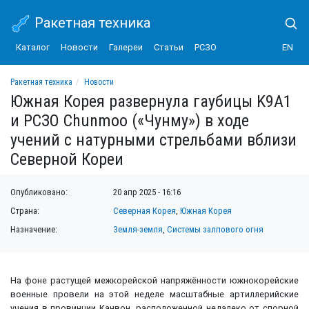
Ракетная техника
Каталог
Новости
Галереи
Статьи
РСЗО
EN
Ракетная техника
Новости
Южная Корея развернула гаубицы K9A1 и РСЗО Chunmoo («Чунму») в ходе учени
Южная Корея развернула гаубицы K9A1
и РСЗО Chunmoo («Чунму») в ходе
учений с натурными стрельбами вблизи
Северной Кореи
Опубликовано:
20 апр 2025 - 16:16
Страна:
Северная Корея
,
Южная Корея
Назначение:
Земля-земля
,
Системы залпового огня
На фоне растущей межкорейской напряжённости южнокорейские
военные провели на этой неделе масштабные артиллерийские
учения в провинции Канвон, расположенной недалеко от спорной