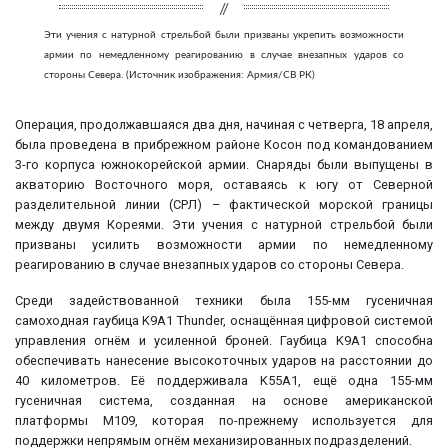
Эти учения с натурной стрельбой были призваны укрепить возможности
армии по немедленному реагированию в случае внезапных ударов со
стороны Севера. (Источник изображения: Армия/СВ РК)
Операция, продолжавшаяся два дня, начиная с четверга, 18 апреля,
была проведена в прибрежном районе Косон под командованием
3-го корпуса южнокорейской армии. Снаряды были выпущены в
акваторию Восточного моря, оставаясь к югу от Северной
разделительной линии (СРЛ) – фактической морской границы
между двумя Кореями. Эти учения с натурной стрельбой были
призваны усилить возможности армии по немедленному
реагированию в случае внезапных ударов со стороны Севера.
Среди задействованной техники была 155-мм гусеничная
самоходная гаубица K9A1 Thunder, оснащённая цифровой системой
управления огнём и усиленной броней. Гаубица K9A1 способна
обеспечивать нанесение высокоточных ударов на расстоянии до
40 километров. Её поддерживала K55A1, ещё одна 155-мм
гусеничная система, созданная на основе американской
платформы M109, которая по-прежнему используется для
поддержки непрямым огнём механизированных подразделений.