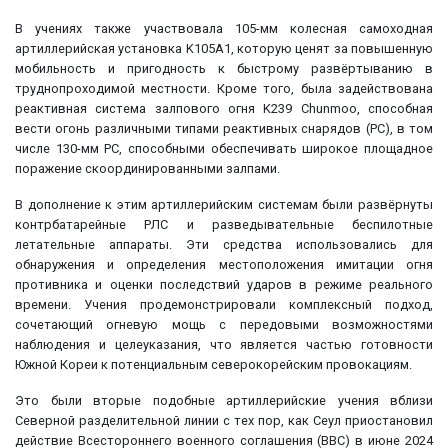
В учениях также участвовала 105-мм колесная самоходная
артиллерийская установка K105A1, которую ценят за повышенную
мобильность и пригодность к быстрому развёртыванию в
труднопроходимой местности. Кроме того, была задействована
реактивная система залпового огня K239 Chunmoo, способная
вести огонь различными типами реактивных снарядов (РС), в том
числе 130-мм РС, способными обеспечивать широкое площадное
поражение скоординированными залпами.
В дополнение к этим артиллерийским системам были развёрнуты
контрбатарейные РЛС и разведывательные беспилотные
летательные аппараты. Эти средства использовались для
обнаружения и определения местоположения имитации огня
противника и оценки последствий ударов в режиме реального
времени. Учения продемонстрировали комплексный подход,
сочетающий огневую мощь с передовыми возможностями
наблюдения и целеуказания, что является частью готовности
Южной Кореи к потенциальным северокорейским провокациям.
Это были вторые подобные артиллерийские учения вблизи
Северной разделительной линии с тех пор, как Сеул приостановил
действие Всестороннего военного соглашения (ВВС) в июне 2024