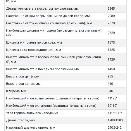
0°, мм
Длина миномета в походном положении, мм
3345
Расстояние от оси опоры сошников до оси колёс, мм
2080
Расстояние от точки опоры сошников до оси цапф, мм
2070
Наибольшая ширина миномета (по раздвинутым станинам),
2620
мм
Ширина миномета по оси хода, мм
1675
Ширина хода посередине шин, мм
1425
Высота миномёта в боевом положении при угле возвыения
1428
0°, мм
Высота миномёта в походном положении, мм
1450
Высота оси цапф, мм
965
Высота оси колес, мм
410
Клиренс, мм
340
Наибольший угол возвышения (сошники не врыты в грунт)
41°25'
Наибольший угол склонения (сошники не врыты в грунт)
10°10'
Угол горизонтального наведения
41°/±14°/
Длина ствола, мм
1289-1300
Наружный диаметр ствола, мм
240,5-242