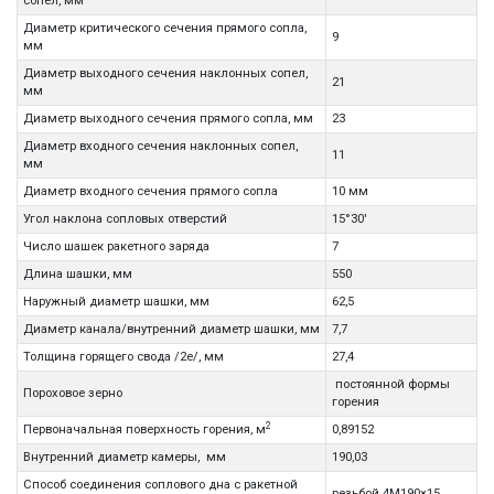
сопел, мм
Диаметр критического сечения прямого сопла,
9
мм
Диаметр выходного сечения наклонных сопел,
21
мм
Диаметр выходного сечения прямого сопла, мм
23
Диаметр входного сечения наклонных сопел,
11
мм
Диаметр входного сечения прямого сопла
10 мм
Угол наклона сопловых отверстий
15°30'
Число шашек ракетного заряда
7
Длина шашки, мм
550
Наружный диаметр шашки, мм
62,5
Диаметр канала/внутренний диаметр шашки, мм
7,7
Толщина горящего свода /2е/, мм
27,4
постоянной формы
Пороховое зерно
горения
2
Первоначальная поверхность горения, м
0,89152
Внутренний диаметр камеры, мм
190,03
Способ соединения соплового дна с ракетной
резьбой 4М190×15