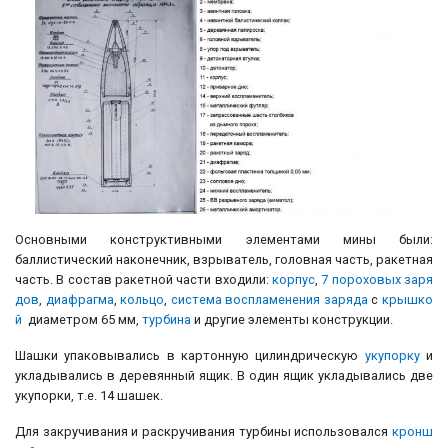
Основными конструктивными элементами мины были:
баллистический наконечник, взрыватель, головная часть, ракетная
часть. В состав ракетной части входили:
корпус
,
7 пороховых заря
дов
,
диафрагма
,
кольцо
,
система воспламенения заряда
с
крышко
й
диаметром 65 мм,
турбина
и другие элементы конструкции.
Шашки упаковывались в картонную цилиндрическую
укупорку
и
укладывались в деревянный ящик. В один ящик укладывались две
укупорки, т.е. 14 шашек.
Для закручивания и раскручивания турбины использовался
кронш