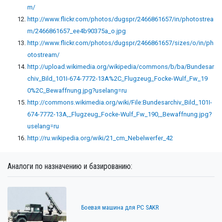
m/
http://www.flickr.com/photos/dugspr/2466861657/in/photostrea
m/2466861657_ee4b90375a_o.jpg
http://www.flickr.com/photos/dugspr/2466861657/sizes/o/in/ph
otostream/
http://upload.wikimedia.org/wikipedia/commons/b/ba/Bundesar
chiv_Bild_101I-674-7772-13A%2C_Flugzeug_Focke-Wulf_Fw_19
0%2C_Bewaffnung.jpg?uselang=ru
http://commons.wikimedia.org/wiki/File:Bundesarchiv_Bild_101I-
674-7772-13A,_Flugzeug_Focke-Wulf_Fw_190,_Bewaffnung.jpg?
uselang=ru
http://ru.wikipedia.org/wiki/21_cm_Nebelwerfer_42
Аналоги по назначению и базированию:
Боевая машина для РС SAKR