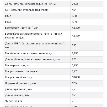
Дальность при угле возвышения 45°, м
7973
Кучность при стрельбе под углом
45°
Вд/Х
1/88
Вб/Х
1/76
Вес боевой части (БЧ) , кг
42,320
Вес БЧ(без баллистического наконечника и
42,320
взрывателя), кг
Длина БЧ (с баллистическим наконечником),
550
мм
Вес баллистического наконечника, кг
2,130
Длина баллистического наконечника, мм
220
Вес взрывателя, кг
0,450
Вес разрывного заряда, кг
9,27
Вес ракетной части, кг
68,050
Наружный диаметр, мм
62,5
Диаметр канала, мм
7,7
Длина шашки, мм
550
Число шашек
7