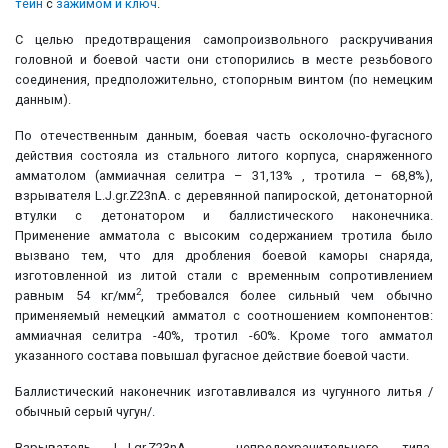
тейн
с
зажимом и ключ
.
С целью предотвращения самопроизвольного раскручивания
головной и боевой части они стопорились в месте резьбового
соединения, предположительно, стопорным винтом (по немецким
данным).
По отечественным данным, боевая часть осколочно-фугасного
действия состояла из стального литого корпуса, снаряженного
амматолом (аммиачная селитра – 31,13% , тротила – 68,8%),
взрывателя L.J.gr.Z23nA. с деревянной папироской, детонаторной
втулки с детонатором и баллистического наконечника.
Применение амматола с высоким содержанием тротила было
вызвано тем, что для дробления боевой каморы снаряда,
изготовленной из литой стали с временным сопротивлением
2
равным 54 кг/мм
, требовался более сильный чем обычно
применяемый немецкий амматол с соотношением компонентов:
аммиачная селитра -40%, тротил -60%. Кроме того амматол
указанного состава повышал фугасное действие боевой части.
Баллистический наконечник изготавливался из чугунного литья /
обычный серый чугун/.
Взрыватель L.J.gr.Z23nA - непредохранительного типа,