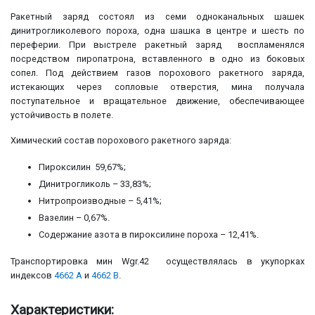
Ракетный заряд состоял из семи одноканальных шашек
динитрогликолевого пороха, одна шашка в центре и шесть по
переферии. При выстреле ракетный заряд воспламенялся
посредством пиропатрона, вставленного в одно из боковых
сопел. Под действием газов порохового ракетного заряда,
истекающих через сопловые отверстия, мина получала
поступательное и вращательное движение, обеспечивающее
устойчивость в полете.
Химический состав порохового ракетного заряда:
Пироксилин 59,67%;
Динитрогликоль – 33,83%;
Нитропроизводные – 5,41%;
Вазелин – 0,67%.
Содержание азота в пироксилине пороха – 12,41%.
Транспортировка мин Wgr.42 осуществлялась в укупорках
индексов
4662 А
и
4662 В
.
Характеристики: