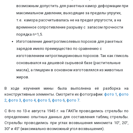
возможным допустить для ракетных камор деформации при
максимальном давлении, выходящие за пределы упругих,
т.е. камора рассчитывалась не на предел упругости, а на
временное сопротивление разрыву с запасом прочности
порядка n=1,5.
Изготовление динитрогликолевых порохов для ракетных
зарядов имело преимущество по сравнению с
изготовлением нитроглицериновых порохов. Так как гликоль
основывался на дешевой сырьевой базе (растительные
масла), а глицерин в основном изготовлялся из животных
жиров.
В ходе изучения мины была выполнена её разборка на
конструктивные элементы. Смотрите их фотографии:
фото 1
,
фото
2
,
фото 3
,
фото 4
,
фото 5
,
фото 6
,
фото 7
.
С 8-го по 13-е августа 1945 г. на ГАКПе проводились стрельбы по
определению опытных данных для составления таблиц стрельбы.
Стрельбы проводились при углах возвышения миномета 10°, 20°,
30° и 45° (максимально-возможный угол возвышения).