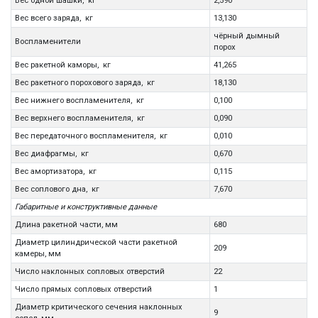
Вес одной шашки, кг
2,590
Вес всего заряда, кг
13,130
чёрный дымный
Воспламенители
порох
Вес ракетной каморы, кг
41,265
Вес ракетного порохового заряда, кг
18,130
Вес нижнего воспламенителя, кг
0,100
Вес верхнего воспламенителя, кг
0,090
Вес передаточного воспламенителя, кг
0,010
Вес диафрагмы, кг
0,670
Вес амортизатора, кг
0,115
Вес соплового дна, кг
7,670
Габаритные и конструктивные данные
Длина ракетной части, мм
680
Диаметр цилиндрической части ракетной
209
камеры, мм
Число наклонных сопловых отверстий
22
Число прямых сопловых отверстий
1
Диаметр критического сечения наклонных
9