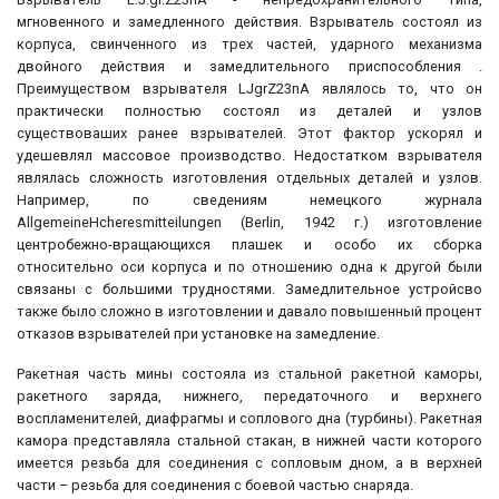
мгновенного и замедленного действия. Взрыватель состоял из
корпуса, свинченного из трех частей, ударного механизма
двойного действия и замедлительного приспособления .
Преимуществом взрывателя LJgrZ23nA являлось то, что он
практически полностью состоял из деталей и узлов
существоваших ранее взрывателей. Этот фактор ускорял и
удешевлял массовое производство. Недостатком взрывателя
являлась сложность изготовления отдельных деталей и узлов.
Например, по сведениям немецкого журнала
AllgemeineHcheresmitteilungen (Berlin, 1942 г.) изготовление
центробежно-вращающихся плашек и особо их сборка
относительно оси корпуса и по отношению одна к другой были
связаны с большими трудностями. Замедлительное устройсво
также было сложно в изготовлении и давало повышенный процент
отказов взрывателей при установке на замедление.
Ракетная часть мины состояла из стальной ракетной каморы,
ракетного заряда, нижнего, передаточного и верхнего
воспламенителей, диафрагмы и соплового дна (турбины). Ракетная
камора представляла стальной стакан, в нижней части которого
имеется резьба для соединения с сопловым дном, а в верхней
части – резьба для соединения с боевой частью снаряда.