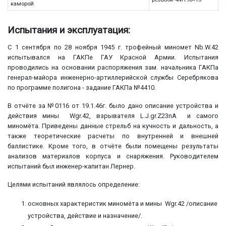
каморой
Испытания и эксплуатация:
С 1 сентября по 28 ноября 1945 г. трофейный миномет Nb.W.42
испытывался на ГАКПе ГАУ Красной Армии. Испытания
проводились на основании распоряжения зам. начальника ГАКПа
генерал-майора инженерно-артиллерийской службы Серебрякова
по программе полигона - задание ГАКПа №4410.
В отчёте за №0116 от 19.1.46г. было дано описание устройства и
действия мины Wgr.42, взрывателя L.J.gr.Z23nA и самого
миномёта. Приведены данные стрельб на кучность и дальность, а
также теоретические расчеты по внутренней и внешней
баллистике. Кроме того, в отчёте были помещены результаты
анализов материалов корпуса и снаряжения. Руководителем
испытаний был инженер-капитан Лернер.
Целями испытаний являлось определение:
основных характеристик миномёта и мины Wgr.42 /описание
устройства, действие и назначение/.