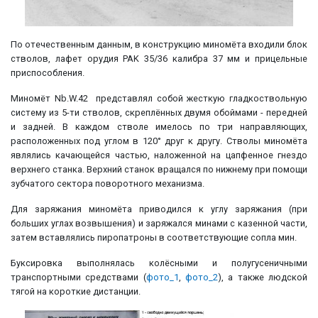
По отечественным данным, в конструкцию миномёта входили блок
стволов, лафет орудия PAK 35/36 калибра 37 мм и прицельные
приспособления.
Миномёт Nb.W.42 представлял собой жесткую гладкоствольную
систему из 5-ти стволов, скреплённых двумя обоймами - передней
и задней. В каждом стволе имелось по три направляющих,
расположенных под углом в 120° друг к другу. Стволы миномёта
являлись качающейся частью, наложенной на цапфенное гнездо
верхнего станка. Верхний станок вращался по нижнему при помощи
зубчатого сектора поворотного механизма.
Для заряжания миномёта приводился к углу заряжания (при
больших углах возвышения) и заряжался минами с казенной части,
затем вставлялись пиропатроны в соответствующие сопла мин.
Буксировка выполнялась колёсными и полугусеничными
транспортными средствами (
фото_1
,
фото_2
), а также людской
тягой на короткие дистанции.