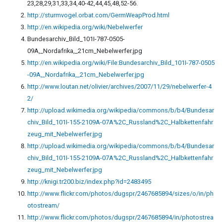
23,28,29,31,33,34,40-42,44,45,48,52-56.
http://sturmvogel.orbat.com/GermWeapProd.html
http://en.wikipedia.org/wiki/Nebelwerfer
Bundesarchiv_Bild_101I-787-0505-
09A,_Nordafrika,_21cm_Nebelwerfer.jpg
http://en.wikipedia.org/wiki/File:Bundesarchiv_Bild_101I-787-0505
-09A,_Nordafrika,_21cm_Nebelwerfer.jpg
http://www.loutan.net/olivier/archives/2007/11/29/nebelwerfer-4
2/
http://upload.wikimedia.org/wikipedia/commons/b/b4/Bundesar
chiv_Bild_101I-155-2109A-07A%2C_Russland%2C_Halbkettenfahr
zeug_mit_Nebelwerfer.jpg
http://upload.wikimedia.org/wikipedia/commons/b/b4/Bundesar
chiv_Bild_101I-155-2109A-07A%2C_Russland%2C_Halbkettenfahr
zeug_mit_Nebelwerfer.jpg
http://knigi.tr200.biz/index.php?id=2483495
http://www.flickr.com/photos/dugspr/2467685894/sizes/o/in/ph
otostream/
http://www.flickr.com/photos/dugspr/2467685894/in/photostrea