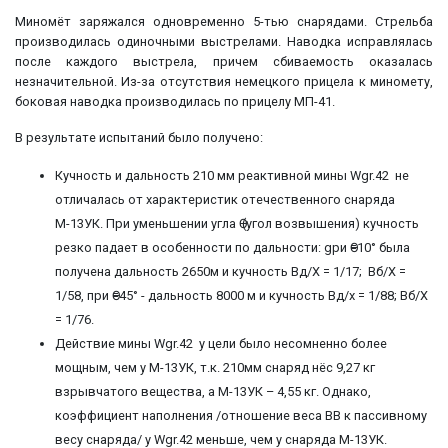
Миномёт заряжался одновременно 5-тью снарядами. Стрельба
производилась одиночными выстрелами. Наводка исправлялась
после каждого выстрела, причем сбиваемость оказалась
незначительной. Из-за отсутствия немецкого прицела к миномету,
боковая наводка производилась по прицелу МП-41.
В результате испытаний было получено:
Кучность и дальность 210 мм реактивной мины Wgr.42 не
отличалась от характеристик отечественного снаряда
М-13УК. При уменьшении угла Ө (угол возвышения) кучность
резко падает в особенности по дальности: gри Ө=10° была
получена дальность 2650м и кучность Вд/Х = 1/17; Вб/Х =
1/58, при Ө=45° - дальность 8000 м и кучность Вд/х = 1/88; Вб/Х
= 1/76.
Действие мины Wgr.42 у цели было несомненно более
мощным, чем у М-13УК, т.к. 210мм снаряд нёс 9,27 кг
взрывчатого вещества, а М-13УК – 4,55 кг. Однако,
коэффициент наполнения /отношение веса ВВ к пассивному
весу снаряда/ у Wgr.42 меньше, чем у снаряда М-13УК.