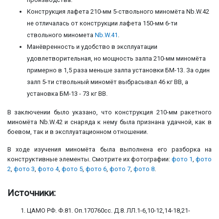
Конструкция лафета 210-мм 5-ствольного миномёта Nb.W.42
не отличалась от конструкции лафета 150-мм 6-ти
ствольного миномета
Nb.W.41
.
Манёвренность и удобство в эксплуатации
удовлетворительная, но мощность залпа 210-мм миномёта
примерно в 1,5 раза меньше залпа установки БМ-13. За один
залп 5-ти ствольный миномёт выбрасывал 46 кг ВВ, а
установка БМ-13 - 73 кг ВВ.
В заключении было указано, что конструкция 210-мм ракетного
миномёта Nb.W.42 и снаряда к нему была признана удачной, как в
боевом, так и в эксплуатационном отношении.
В ходе изучения миномёта была выполнена его разборка на
конструктивные элементы. Смотрите их фотографии:
фото 1
,
фото
2
,
фото 3
,
фото 4
,
фото 5
,
фото 6
,
фото 7
,
фото 8
.
Источники:
ЦАМО РФ. Ф.81. Оп.170760сс. Д.8. ЛЛ.1-6,10-12,14-18,21-