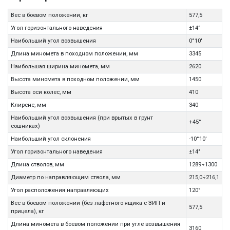
Вес в боевом положении, кг
577,5
Угол горизонтального наведения
±14°
Наибольший угол возвышения
0°10'
Длина миномета в походном положении, мм
3345
Наибольшая ширина миномета, мм
2620
Высота миномета в походном положении, мм
1450
Высота оси колес, мм
410
Клиренс, мм
340
Наибольший угол возвышения (при врытых в грунт
+45°
сошниках)
Наибольший угол склонения
-10°10'
Угол горизонтального наведения
±14°
Длина стволов, мм
1289÷1300
Диаметр по направляющим ствола, мм
215,0÷216,1
Угол расположения направляющих
120°
Вес в боевом положении (без лафетного ящика с ЗИП и
577,5
прицела), кг
Длина миномета в боевом положении при угле возвышения
3160