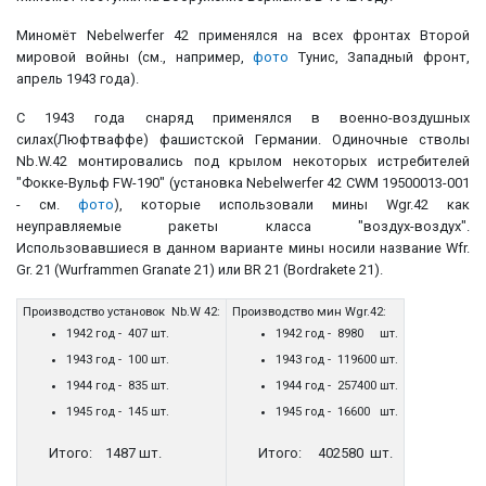
Миномёт Nebelwerfer 42 применялся на всех фронтах Второй
мировой войны (см., например,
фото
Тунис, Западный фронт,
апрель 1943 года).
С 1943 года снаряд применялся в военно-воздушных
силах(Люфтваффе) фашистской Германии. Одиночные стволы
Nb.W.42 монтировались под крылом некоторых истребителей
"Фокке-Вульф FW-190" (установка Nebelwerfer 42 CWM 19500013-001
- см.
фото
), которые использовали мины Wgr.42 как
неуправляемые ракеты класса "воздух-воздух".
Использовавшиеся в данном варианте мины носили название Wfr.
Gr. 21 (Wurframmen Granate 21) или BR 21 (Bordrakete 21).
Производство установок Nb.W 42:
Производство мин Wgr.42:
1942 год - 407 шт.
1942 год - 8980 шт.
1943 год - 100 шт.
1943 год - 119600 шт.
1944 год - 835 шт.
1944 год - 257400 шт.
1945 год - 145 шт.
1945 год - 16600 шт.
Итого: 1487 шт.
Итого: 402580 шт.