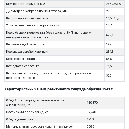
Внутренний диаметр, мм
236÷237,5
Диаметр по направляющим ствола, мм
215
Высота направляющих, мм
10,5÷10,7
Угол расположения направляющих
120°
Вес в боевом положении (без ящика с ЗИП, шанцевого
577,5
инструмента и прицела), кг
Вес качающейся части, кг
199
Вес вращающейся части, кг
254,5
Вес верхнего станка, кг
55,5
Вес одного колеса, кг
78,5
Вес нижнего станка, станин, колес подрессоривания и
325
переднего упора, кг
Характеристики 210 мм реактивного снаряда образца 1943 г.
Общий вес снаряда в окончательном
110,370
снаряжении, кг
Пассивный вес снаряда, кг
92,240
Общая длина, мм
1210
Максимальная скорость /расчётная/,м/сек
358,6