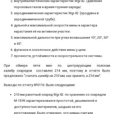
внутрибаллистических характеристик Wgr.42 /давление
пороховых газов и время горения заряда/.
аэродинамических характеристик Wgr.42 (продувка в
аэродинамической трубе).
дульной и максимальной скорости мины и характера
нарастания её на активном участке.
максимальной дальности при углах возвышения 10°, 20°, 30°
и 45°.
фугасное и осколочное действие мины у цели.
прочности, устойчивости и скорострельности системы.
При обмере пяти мин по центрирующим пояскам
калибр снарядов составлял 214 мм, поэтому в отчёте было
предложено "
считать калибр не 210 мм, как принято, а 214 мм
".
Выводы по отчету №0116 были следующими:
210 мм ракетный снаряд Wgr.42 по сранению со снарядом
М-13УК характеризовался простотой, дешевизной и
доступностью материалов, шедших на его
изготовление. Было отмечено, что немцы считали