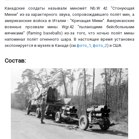
Канадские солдаты называли миномёт Nb.W 42 "Стонующая
Минни" из-за характерного звука, сопровождавшего полёт мин, а
американские войска в Италии - "Кричащая Мими". Американские
военные прозвали мины Wgr.42 "пылающими бейсбольными
мячиками" (flaming baseballs) из-за того, что ночью полёт мины
напоминал полёт огненного шара. В настоящее время установка
экспонируется в музеях в Канаде (см.
фото_1
,
фото_2
) и США.
Состав: