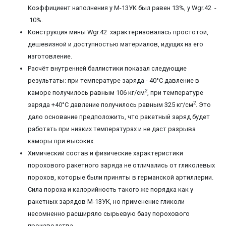
Коэффициент наполнения у М-13УК был равен 13%, у Wgr.42 -
10%.
Конструкция мины Wgr.42 характеризовалась простотой,
дешевизной и доступностью материалов, идущих на его
изготовление.
Расчёт внутренней баллистики показал следующие
результаты: при температуре заряда - 40°С давление в
2
каморе получилось равным 106 кг/см
, при температуре
2
заряда +40°С давление получилось равным 325 кг/см
. Это
дало основание предположить, что ракетный заряд будет
работать при низких температурах и не даст разрыва
каморы при высоких.
Химический состав и физические характеристики
порохового ракетного заряда не отличались от гликолевых
порохов, которые были приняты в германской артиллерии.
Сила пороха и калорийность такого же порядка как у
ракетных зарядов М-13УК, но применение гликоли
несомненно расширяло сырьевую базу порохового
производства.