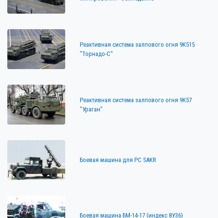
Реактивная система залпового огня 9К515
"Торнадо-С"
Реактивная система залпового огня 9К57
"Ураган"
Боевая машина для РС SAKR
Боевая машина БМ-14-17 (индекс 8У36)