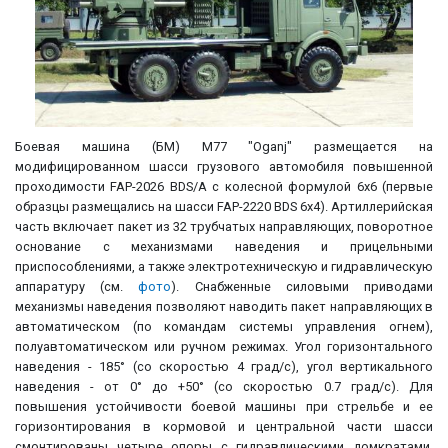
Боевая машина (БМ) M77 "Oganj" размещается на
модифицированном шасси грузового автомобиля повышенной
проходимости FAP-2026 BDS/A с колесной формулой 6х6 (первые
образцы размещались на шасси FAP-2220 BDS 6х4). Артиллерийская
часть включает пакет из 32 трубчатых направляющих, поворотное
основание с механизмами наведения и прицельными
приспособлениями, а также электротехническую и гидравлическую
аппаратуру (см.
фото
). Снабженные силовыми приводами
механизмы наведения позволяют наводить пакет направляющих в
автоматическом (по командам системы управления огнем),
полуавтоматическом или ручном режимах. Угол горизонтального
наведения - 185° (со скоростью 4 град/c), угол вертикального
наведения - от 0° до +50° (со скоростью 0.7 град/c). Для
повышения устойчивости боевой машины при стрельбе и ее
горизонтирования в кормовой и центральной части шасси
смонтированы четыре опоры с гидравлическими домкратами.