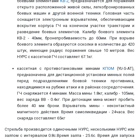
боевыми элементами
KB-2
, предназначается для поражения
открыто расположенной живой силы, легкобронированных
боевых машин и другой военной техники. Головная часть
оснащается электронным взрывателем, обеспечивающим
вскрытие корпуса ГЧ на конечном участке траектории и
разведение боевых элементов. Калибр боевого элемента
KB-2 - 40мм, бронепробиваемость до 60мм. При взрыве
боевого элемента образуются осколки в количестве до 420
штук, имеющие радиус поражения свыше 10 метров. Вес
НУРС с кассетной ГЧ составляет 67.1кг.
кассетная с противотанковыми минами
КПОМ
(YU-S-AT),
предназначена для дистанционной установки минных полей
перед подразделениями боевой техники противника,
находящимися на рубеже атаки и в районах сосредоточения.
ГЧ снаряжается 4 минами. Масса мины 1.8кг, калибр - 105мм,
вес заряда ВВ - 0.4кг. При детонации мина может пробить
более 40 мм брони. Взрыватель мины - неконтактный
магнитного действия. Время самоликвидации - 24часа. Вес
снаряда составляет 65кг
Стрельба производится одиночными НУРС, несколькими НУРС или
залпом с интервалом 0.8с.Время залпа - 25.6с. Время для запуска