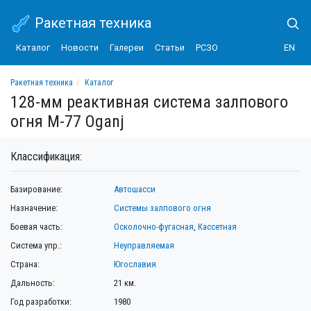
Ракетная техника
Каталог
Новости
Галереи
Статьи
РСЗО
EN
Ракетная техника
Каталог
128-мм реактивная система залпового огня M-77 Oganj
128-мм реактивная система залпового
огня M-77 Oganj
Классификация:
Базирование:
Автошасси
Назначение:
Системы залпового огня
Боевая часть:
Осколочно-фугасная
,
Кассетная
Система упр.:
Неуправляемая
Страна:
Югославия
Дальность:
21 км.
Год разработки:
1980