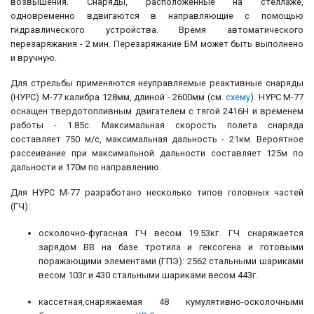
возвышения. Снаряды, расположенные на стеллаже,
одновременно вдвигаются в направляющие с помощью
гидравлического устройства. Время автоматического
перезаряжания - 2 мин. Перезаряжание БМ может быть выполнено
и вручную.
Для стрельбы применяются неуправляемые реактивные снаряды
(НУРС) М-77 калибра 128мм, длиной - 2600мм (см.
схему
). НУРС М-77
оснащен твердотопливным двигателем с тягой 2416Н и временем
работы - 1.85с. Максимальная скорость полета снаряда
составляет 750 м/с, максимальная дальность - 21км. Вероятное
рассеивание при максимальной дальности составляет 125м по
дальности и 170м по направлению.
Для НУРС М-77 разработано несколько типов головных частей
(ГЧ):
осколочно-фугасная ГЧ весом 19.53кг. ГЧ снаряжается
зарядом ВВ на базе тротила и гексогена и готовыми
поражающими элементами (ГПЭ): 2562 стальными шариками
весом 103г и 430 стальными шариками весом 443г.
кассетная,снаряжаемая 48 кумулятивно-осколочными