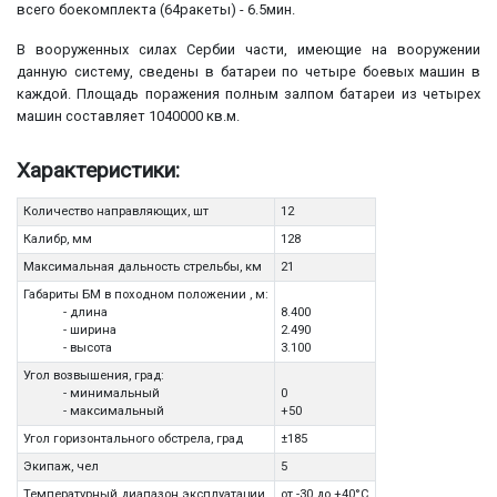
всего боекомплекта (64ракеты) - 6.5мин.
В вооруженных силах Сербии части, имеющие на вооружении
данную систему, сведены в батареи по четыре боевых машин в
каждой. Площадь поражения полным залпом батареи из четырех
машин составляет 1040000 кв.м.
Характеристики:
Количество направляющих, шт
12
Калибр, мм
128
Максимальная дальность стрельбы, км
21
Габариты БМ в походном положении , м:
- длина
8.400
- ширина
2.490
- высота
3.100
Угол возвышения, град:
- минимальный
0
- максимальный
+50
Угол горизонтального обстрела, град
±185
Экипаж, чел
5
Температурный диапазон эксплуатации
от -30 до +40°C