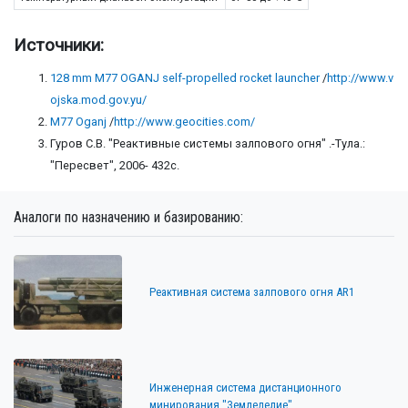
Источники:
128 mm M77 OGANJ self-propelled rocket launcher
/
http://www.v
ojska.mod.gov.yu/
M77 Oganj
/
http://www.geocities.com/
Гуров С.В. "Реактивные системы залпового огня" .-Тула.:
"Пересвет", 2006- 432с.
Аналоги по назначению и базированию:
Реактивная система залпового огня AR1
Инженерная система дистанционного
минирования "Земледелие"