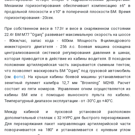
Механизм горизонтирования обеспечивает компенсацию ±6° в
продольной плоскости и ±10° в поперечной плоскости БМ. Время
горизонтирования - 20сек.
При собственном весе в 17.3т и весе в снаряженном состоянии
22.4т БМ M77 "Oganj" развивает максимальную скорость на шоссе
- 80км/час, запас хода - 600км. Мощность 8-цилиндрового
инжекторного двигателя - 256 л.с. Боевая машина оснащена
централизованной системой регулирования давления в шинах,
которая приводится в действие из кабины водителя. В походном
положении артиллерийская часть закрывается съемным тентом,
что позволяет маскировать БМ "Oganj" под грузовой автомобиль
(см.
фото
). На крыше кабины боевой машины устанавливается
зенитный пулемет калибра 12,7 мм "Browning" M2HB. Расчет
состоит из пяти номеров. Управление огнем осуществляется из
кабины БМ или с помощью выносного пульта по кабелю.
Температурный диапазон эксплуатации - от -30°С до +40°С.
Между кабиной и пусковой установкой расположен
дополнительный стеллаж с 32 НУРС для быстрого перезаряжания.
Для перезаряжания пакет направляющих артиллерийской части
поворачивается на 180° и устанавливается с нулевым углом