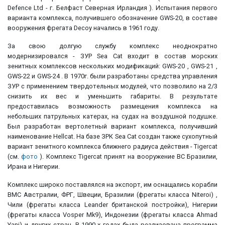
Defence Ltd - г. Белфаст Северная Ирландия ). Испытания первого
варианта комплекса, получившего обозначение GWS-20, в составе
вооружения фрегата Decoy начались в 1961 году.
За свою долгую службу комплекс неоднократно
модернизировался - ЗУР Sea Cat входит в состав морских
зенитных комплексов нескольких модификаций: GWS-20 , GWS-21 ,
GWS-22 и GWS-24 . В 1970г. были разработаны средства управления
ЗУР с применением твердотельных модулей, что позволило на 2/3
снизить их вес и уменьшить габариты. В результате
предоставилась возможность размещения комплекса на
небольших патрульных катерах, на судах на воздушной подушке.
Был разработан вертолетный вариант комплекса, получивший
наименование Hellcat. На базе ЗРК Sea Cat создан также сухопутный
вариант зенитного комплекса ближнего радиуса действия - Tigercat
(см.
фото
). Комплекс Tigercat принят на вооружение ВС Бразилии,
Ирана и Нигерии.
Комплекс широко поставлялся на экспорт, им оснащались корабли
ВМС Австралии, ФРГ, Швеции, Бразилии (фрегаты класса Niteroi) ,
Чили (фрегаты класса Leander британской постройки), Нигерии
(фрегаты класса Vosper Mk9), Индонезии (фрегаты класса Ahmad
Yani) и других стран. В 1990-х годах была реализована программа