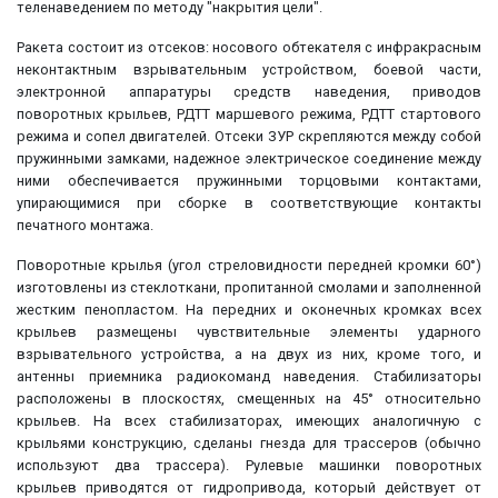
теленаведением по методу "накрытия цели".
Ракета состоит из отсеков: носового обтекателя с инфракрасным
неконтактным взрывательным устройством, боевой части,
электронной аппаратуры средств наведения, приводов
поворотных крыльев, РДТТ маршевого режима, РДТТ стартового
режима и сопел двигателей. Отсеки ЗУР скрепляются между собой
пружинными замками, надежное электрическое соединение между
ними обеспечивается пружинными торцовыми контактами,
упирающимися при сборке в соответствующие контакты
печатного монтажа.
Поворотные крылья (угол стреловидности передней кромки 60°)
изготовлены из стеклоткани, пропитанной смолами и заполненной
жестким пенопластом. На передних и оконечных кромках всех
крыльев размещены чувствительные элементы ударного
взрывательного устройства, а на двух из них, кроме того, и
антенны приемника радиокоманд наведения. Стабилизаторы
расположены в плоскостях, смещенных на 45° относительно
крыльев. На всех стабилизаторах, имеющих аналогичную с
крыльями конструкцию, сделаны гнезда для трассеров (обычно
используют два трассера). Рулевые машинки поворотных
крыльев приводятся от гидропривода, который действует от