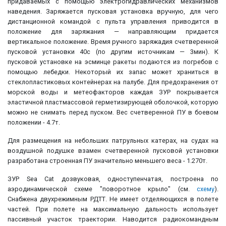
придаваемых с помощью электрогидравлических механизмов
наведения. Заряжается пусковая установка вручную, для чего
дистанционной командой с пульта управления приводится в
положение для заряжания — направляющим придается
вертикальное положение. Время ручного заряжадия счетверенной
пусковой установки 40с (по другим источникам — 3мин). К
пусковой установке на эсминце ракеты подаются из погребов с
помощью лебедки. Некоторый их запас может храниться в
стеклопластиковых контейнерах на палубе. Для предохранения от
морской воды и метеофакторов каждая ЗУР покрывается
эластичной пластмассовой герметизирующей оболочкой, которую
можно не снимать перед пуском. Вес счетверенной ПУ в боевом
положении - 4.7т.
Для размещения на небольших патрульных катерах, на судах на
воздушной подушке взамен счетверенной пусковой установки
разработана строенная ПУ значительно меньшего веса - 1.270т.
ЗУР Sea Cat дозвуковая, одноступенчатая, построена по
аэродинамической схеме "поворотное крыло" (см.
схему
).
Снабжена двухрежимным РДТТ. Не имеет отделяющихся в полете
частей. При полете на максимальную дальность использует
пассивный участок траектории. Наводится радиокомандным