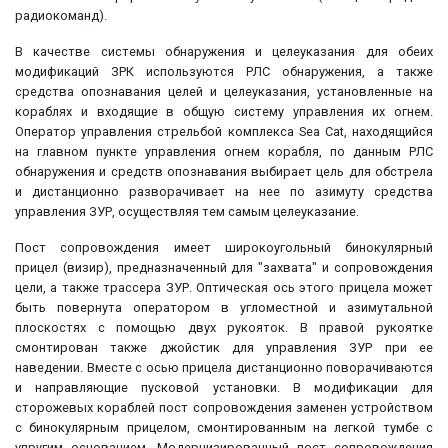
радиокоманд).
В качестве системы обнаружения и целеуказания для обеих
модификаций ЗРК используются РЛС обнаружения, а также
средства опознавания целей и целеуказания, установленные на
кораблях и входящие в общую систему управления их огнем.
Оператор управления стрельбой комплекса Sea Cat, находящийся
на главном пункте управления огнем корабля, по данным РЛС
обнаружения и средств опознавания выбирает цель для обстрела
и дистанционно разворачивает на нее по азимуту средства
управления ЗУР, осуществляя тем самым целеуказание.
Пост сопровождения имеет широкоугольный бинокулярный
прицел (визир), предназначенный для "захвата" и сопровождения
цели, а также трассера ЗУР. Оптическая ось этого прицела может
быть повернута оператором в угломестной и азимутальной
плоскостях с помощью двух рукояток. В правой рукоятке
смонтирован также джойстик для управления ЗУР при ее
наведении. Вместе с осью прицела дистанционно поворачиваются
и направляющие пусковой установки. В модификации для
сторожевых кораблей пост сопровождения заменен устройством
с бинокулярным прицелом, смонтированным на легкой тумбе с
упругим основанием. Модернизированный пост сопровождения