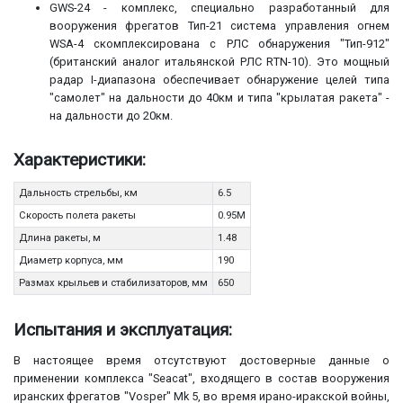
GWS-24 - комплекс, специально разработанный для
вооружения фрегатов Тип-21 система управления огнем
WSA-4 скомплексирована с РЛС обнаружения "Тип-912"
(британский аналог итальянской РЛС RTN-10). Это мощный
радар I-диапазона обеспечивает обнаружение целей типа
"самолет" на дальности до 40км и типа "крылатая ракета" -
на дальности до 20км.
Характеристики:
Дальность стрельбы, км
6.5
Скорость полета ракеты
0.95М
Длина ракеты, м
1.48
Диаметр корпуса, мм
190
Размах крыльев и стабилизаторов, мм
650
Испытания и эксплуатация:
В настоящее время отсутствуют достоверные данные о
применении комплекса "Seacat", входящего в состав вооружения
иранских фрегатов "Vosper" Mk 5, во время ирано-иракской войны,