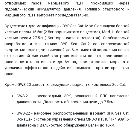
отводимых газов маршевого РДТТ, проходящих через
гидравлический аккумулятор давления. Топливо стартового и
маршевого РДТТ выгорает последовательно.
Существуют две модификации ЗУР Sea Cat: Mod.0 оснащена боевой
частью весом 15.5кг (2.5кг взрывчатого вещества), Mod.1 - боевой
частью весом 27.5кг (19кг взрывчатого вещества). Сообщалось о
разработке и испытаниях ЗУР Sea Cat-2 со сверхзвуковой
скоростью полета, увеличенной до 6км высотой поражения цели и
эффективной системой контроля высоты полета, позволяющая
ракете летать на высоте до 6м над поверхностью моря, что
увеличило эффективность действия комплекса против крылатых
ракет.
Кроме GWS-20 известны следующие варианты комплекса Sea Cat:
GWS-21 - всепогодный ЗРК, оснащенный РЛС наведения
диапазона I/J. Дальность обнаружения цели до 7.5км.
GWS-22 - наиболее распространенный вариант ЗРК Sea Cat.
Оснащен системой управления огнем MRS-3 и РЛС "Тип 909" J-
диапазона с дальностью обнаружения целей до 16км.