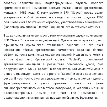
поэтому единственным подтвержденным случаем боевого
применения этого комплекса следует считать англо-аргентинский
конфликт 1982 года. К тому времени ЗРК "Seacat" представлял
устаревшую собой систему, но входил в состав средств ПВО
большого числа британских кораблей, участвовавших в конфликте
(например, авианосца "Hermes", оснащенного системами GWS-22).
В ходе конфликта имели место многочисленные случаи применения
ЗРК "Seacat" различных модификаций. Однако, несмотря на то, что
официальная британская статистика заносит на его счет
нескольких сбитых аргентинских самолетов, реальная боевая
эффективность комплекса оказалась низкой. Нельзя не отметить
и тот факт, что британский фрегат "Ardent", потопленный
аргентинской авиацией в результате бомбового удара, был
вооружен ЗРК GWS-24 "Seacat". К положительным моментам можно
отнести высокую надежность ракеты "Seacat" и всего комплекса в
целом. В частности, система управления огнем комплекса надежно
функционировала в узких проливных зонах, на фоне
сильнопересеченного скалистого побережья, в условиях мощных
радиоэлектронных помех, т.е. там, где комплексы с
радиолокационным принципом наведения были неэффективны.