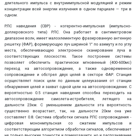
длительного импульса с внутриимпульсной модуляцией и режим
концентрации всей энергии излучения в одном парциале — три в
одном.
РЛС наведения (СВР) - когерентно-импульсная (импульсно-
доплеровского типа) РЛС. Она работает в сантиметровом
диапазоне волн, имеет малоэлементную фразированную антенную
решетку (ФАР), формирующую луч шириной 1° по азимуту и по углу
места, обеспечивающую электронное сканирование луча в
соответствующих плоскостях. Такое построение системы
позволяет обеспечить практически мгновенный (400-600мс)
переход на автосопровождение, а также одновременное
сопровождение и обстрел двух целей в секторе ФАР. Станция
осуществляет поиск цели по данным целеуказания от станции
обнаружения целей и захват одной цели на автосопровождение. С
вероятностью 0.5 станция наведения способна переходить на
автосопровождение самолета-истребителя, летящего на
дальности 23км. С уменьшением дальности эта вероятность
существенно возрастает, так, на дальности 20км она уже
составляет 0.8. Система обработки сигнала РЛС сопровождения -
цифровая мононмпульсная со сжатием импульсов и
соответствующим алгоритмом обработки сигналов, обеспечивает
не только высокие точности и помехозащиту, но и распознавание