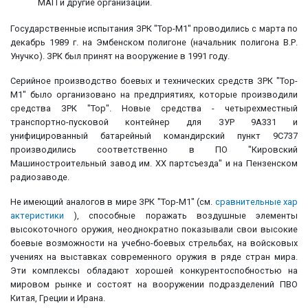
МАП и другие организации.
Государственные испытания ЗРК "Тор-М1" проводились с марта по
декабрь 1989 г. на Эмбенском полигоне (начальник полигона В.Р.
Унучко). ЗРК был принят на вооружение в 1991 году.
Серийное производство боевых и технических средств ЗРК "Тор-
М1" было организовано на предприятиях, которые производили
средства ЗРК "Тор". Новые средства - четырехместный
транспортно-пусковой контейнер для ЗУР 9А331 и
унифицированный батарейный командирский пункт 9С737
производились соответственно в ПО "Кировский
Машиностроительный завод им. ХX партсъезда" и на Пeнзeнском
радиозаводе.
Не имеющий аналогов в мире ЗРК "Toр-M1" (см.
сравнительные хар
актеристики
), способные поражать воздушные элементы
высокоточного оружия, неоднократно показывали свои высокие
боевые возможности на учебно-боевых стрельбах, на войсковых
учениях на выставках современного оружия в ряде стран мира.
Эти комплексы обладают хорошей конкурентоспобностью на
мировом рынке и состоят на вооружении подразделений ПВО
Китая, Греции и Ирана.