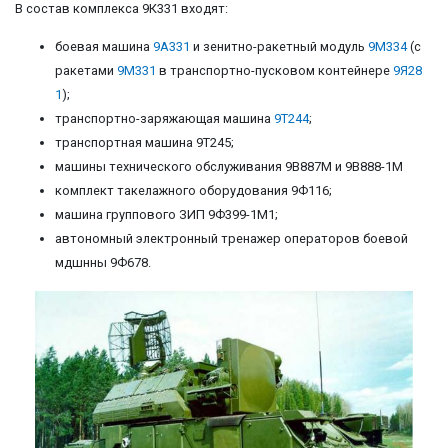
В состав комплекса 9К331 входят:
боевая машина
9А331
и зенитно-ракетный модуль
9М334
(с
ракетами
9M331
в транспортно-пусковом контейнере
9Я28
1
);
транспортно-заряжающая машина
9Т244
;
транспортная машина 9Т245;
машины технического обслуживания 9B887M и 9В888-1M
комплект такелажного оборудования 9Ф116;
машина группового ЗИП 9Ф399-1М1;
автономный электронный тренажер операторов боевой
мдшнны 9Ф678.