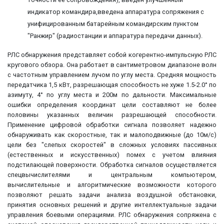
индикатор командира,введена аппаратура сопряжения с
унифицированным батарейным командирским пунктом
"Ранжир" (радиостанции и аппаратура передачи данных).
РЛС обнаружения представляет собой когерентно-импульсную РЛС
кругового обзора. Она работает в сантиметровом диапазоне волн
с частотным управлением лучом по углу места. Средняя мощность
передатчика 1,5 кВт, разрешающая способность не хуже 1.5-2.0° по
азимуту, 4° по углу места и 200м по дальности. Максимальные
ошибки определения координат цели составляют не более
половины указанных величин разрешающей способности.
Применение цифровой обработки сигнала позволяет надежно
обнаруживать как скоростные, так и малоподвижные (до 10м/с)
цели без "слепых скоростей" в сложных условиях пассивных
(естественных и искусственных) помех с учетом влияния
подстилающей поверхности. Обработка сигналов осуществляется
спецвычислителями и центральным компьютером,
вычислительные и алгоритмические возможности которого
позволяют решать задачи анализа воздушной обстановки,
принятия основных решений и другие интеллектуальные задачи
управления боевыми операциями. РЛС обнаружения сопряжена с