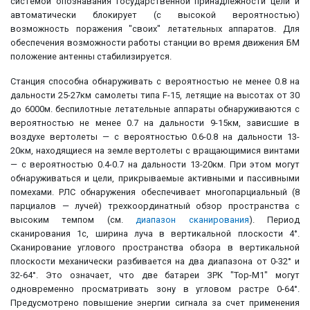
системой опознавания государственной принадлежности цели и
автоматически блокирует (с высокой вероятностью)
возможность поражения "своих" летательных аппаратов. Для
обеспечения возможности работы станции во время движения БМ
положение антенны стабилизируется.
Станция способна обнаруживать с вероятностью не менее 0.8 на
дальности 25-27км самолеты типа F-15, летящие на высотах от 30
до 6000м. беспилотные летательные аппараты обнаруживаются с
вероятностью не менее 0.7 на дальности 9-15км, зависшие в
воздухе вертолеты — с вероятностью 0.6-0.8 на дальности 13-
20км, находящиеся на земле вертолеты с вращающимися винтами
— с вероятностью 0.4-0.7 на дальности 13-20км. При этом могут
обнаруживаться и цели, прикрываемые активными и пассивными
помехами. РЛС обнаружения обеспечивает многопарциальный (8
парциалов — лучей) трехкоординатный обзор пространства с
высоким темпом (см.
диапазон сканирования
). Период
сканирования 1с, ширина луча в вертикальной плоскости 4°.
Сканирование углового пространства обзора в вертикальной
плоскости механически разбивается на два диапазона от 0-32° и
32-64°. Это означает, что две батареи ЗРК "Top-M1" могут
одновременно просматривать зону в угловом растре 0-64°.
Предусмотрено повышение энергии сигнала за счет применения