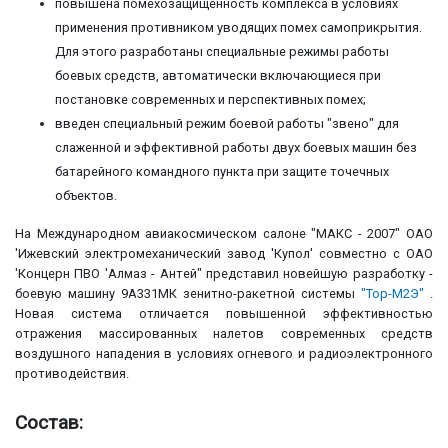
повышена помехозащищенность комплекса в условиях
применения противником уводящих помех самоприкрытия.
Для этого разработаны специальные режимы работы
боевых средств, автоматически включающиеся при
постановке современных и перспективных помех;
введен специальный режим боевой работы "звено" для
слаженной и эффективной работы двух боевых машин без
батарейного командного пункта при защите точечных
объектов.
На Международном авиакосмическом салоне "МАКС - 2007" ОАО
'Ижевский электромеханический завод 'Купол' совместно с ОАО
'Концерн ПВО 'Алмаз - Антей" представил новейшую разработку -
боевую машину 9А331МК зенитно-ракетной системы
"Тор-М2Э"
.
Новая система отличается повышенной эффективностью
отражения массированных налетов современных средств
воздушного нападения в условиях огневого и радиоэлектронного
противодействия.
Состав: