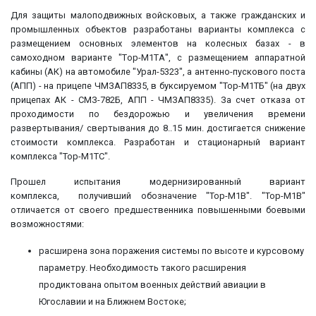
Для защиты малоподвижных войсковых, а также гражданских и
промышленных объектов разработаны варианты комплекса с
размещением основных элементов на колесных базах - в
самоходном варианте "Tор-M1ТА", с размещением аппаратной
кабины (АК) на автомобиле "Урал-5323", а антенно-пускового поста
(АПП) - на прицепе ЧМЗАП8335, в буксируемом "Тор-М1ТБ" (на двух
прицепах АК - СМЗ-782Б, АПП - ЧМЗАП8335). За счет отказа от
проходимости по бездорожью и увеличения времени
развертывания/ свертывания до 8..15 мин. достигается снижение
стоимости комплекса. Разработан и стационарный вариант
комплекса "Top-M1TC".
Прошел испытания модернизированный вариант
комплекса, получивший обозначение "Тор-М1В". "Тор-М1В"
отличается от своего предшественника повышенными боевыми
возможностями:
расширена зона поражения системы по высоте и курсовому
параметру. Необходимость такого расширения
продиктована опытом военных действий авиации в
Югославии и на Ближнем Востоке;