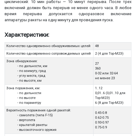
циклический: 10 мин работы — 10 минут перерыва. После трех
включений должен быть перерыв не менее одного часа. В любое
время перерыва допускается одноразовое включение
аппаратуры ракеты на одну минуту для проведения пуска.
Характеристики:
Количество одновременно обнаруживаемых целей
48
Количество одновременно сопровождаемых целей
2 (4 для Тор-М2Э)
Зона обнаружения:
27
- по дальности, км
360
- по азимуту, град
0-32 или 32-64
- углу места, град
не менее 23
- по высоте, км
Зона поражения, км:
1..12
- по дальности
0,01..6 (0,01..10 для
- по высоте
Тор-М2Э)
- по параметру
6 (8 для Тор-М2Э)
Вероятность поражения одной ракетой:
0.45-0.8
- самолета (типа F-15)
0.62-0.75
- вертолета
0.93-0.97
- крылатой ракеты
0.75-0.9
- высокоточного оружия