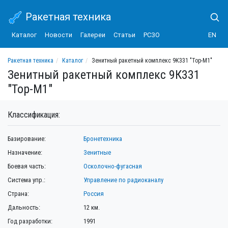
Ракетная техника
Каталог
Новости
Галереи
Статьи
РСЗО
EN
Ракетная техника
Каталог
Зенитный ракетный комплекс 9К331 "Тор-M1"
Зенитный ракетный комплекс 9К331
"Тор-M1"
Классификация:
Базирование:
Бронетехника
Назначение:
Зенитные
Боевая часть:
Осколочно-фугасная
Система упр.:
Управление по радиоканалу
Страна:
Россия
Дальность:
12 км.
Год разработки:
1991