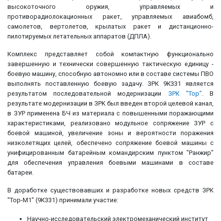
высокоточного оружия, управляемых и
противорадиолокационных ракет, управляемых авиабомб,
самолетов, вертолетов, крылатых ракет и дистанционно-
пилотируемых летательных аппаратов (ДПЛА).
Комплекс представляет собой компактную функционально
завершенную и технически совершенную тактическую единицу -
боевую машину, способную автономно или в составе системы ПВО
выполнять поставленную боевую задачу. ЗРК 9К331 является
результатом последовательной модернизации
ЗРК "Тор"
. В
результате модернизации в ЗPK был введен второй целевой канал,
в ЗУР применена БЧ из материала с повышенными поражающими
характеристиками, реализовано модульное сопряжение ЗУР с
боевой машиной, увеличение зоны и вероятности поражения
низколетящих целей, обеспечено сопряжение боевой машины с
унифицированным батарейным командирским пунктом "Ранжир"
для обеспечения управления боевыми машинами в составе
батареи.
В доработке существовавших и разработке новых средств ЗРК
"Тор-М1" (9К331) принимали участие:
Научно-исследовательский электромеханический институт