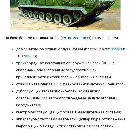
На базе боевой машины 9А331 (см.
компоновку
) размещаются:
два зенитно-ракетных модуля 9М334 (восемь ракет
9M331
в
ТПК
9Я281
);
трехкоординатная станция обнаружения целей (СОЦ) с
системами опознавания их государственной
принадлежности и стабилизации основания антенны;
станция наведения (СН) с фазированной антенной решеткой;
дублирующий телевизионно-оптический визир,
обеспечивающий автосопровождение цели по угловым
координатам;
быстродействующая цифровая вычислительная система;
аппаратура стартовой автоматки (аппаратура отображения
информации о воздушной обстановке и цикле боевой