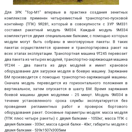
Для ЗРК "Тор-М1" впервые в практике создания зенитных
комплексов применен четырехместный транспортно-пусковой
контейнер (ТПК) 9Я281, который в совокупности с ЗУР 9M331
составил ракетный модуль 9М334. Каждый модуль 9М334
комплектуется двумя специальными балками, с помощью которых
модули могут быть собраны в многоярусные пакеты. В таких
пакетах осуществляется хранение и транспортировка ракет на
всех этапах эксплуатации. Транспортная машина 9Т245 перевозит
два пакета из четырех модулей, транспортно-заряжающая машина
9Т244 - два пакета из двух модулей и имеет крановое
оборудование для загрузки модуля в боевую машину. Заряжание
БМ производится с помощью транспортно-заряжающей машины.
Сначала модуль переводится из горизонтального положения в
вертикальное, затем опускается в шахту БМ. Время заряжания
боевой машины двумя модулями - 25 минут. Модуль 9М334 в
течение установленного срока службы эксплуатируется без
проведения регламентных работ и проверок бортового
оборудования ракет. Основные параметры модуля: масса модуля
(ТПК плюс четыре ракеты) с двумя балками - 1053кг, масса ТПК с
двумя балками - 333кг, масса одной балки - 40кг, габариты модуля с
двумя балками - 539x1507x3005мм