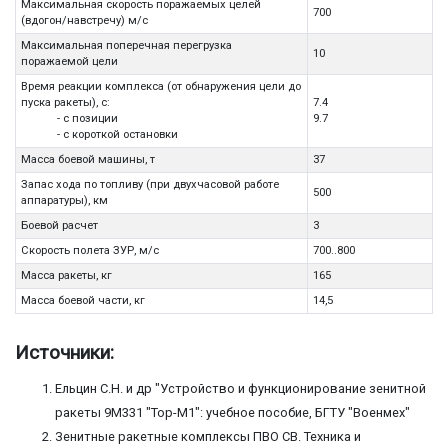
Максимальная скорость поражаемых целей
700
(вдогон/навстречу) м/с
Максимальная поперечная перегрузка
10
поражаемой цели
Время реакции комплекса (от обнаружения цели до
пуска ракеты), с:
7.4
- с позиции
9.7
- с короткой остановки
Масса боевой машины, т
37
Запас хода по топливу (при двухчасовой работе
500
аппаратуры), км
Боевой расчет
3
Скорость полета ЗУР, м/с
700..800
Масса ракеты, кг
165
Масса боевой части, кг
14,5
Источники:
Ельцин С.Н. и др "Устройство и функционирование зенитной
ракеты 9М331 "Тор-М1": учебное пособие, БГТУ "Военмех"
Зенитные ракетные комплексы ПВО СВ. Техника и