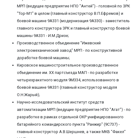
МРП (ведущее предприятие НПО "Антей") - головной по ЗРК
"Тор-М1" в целом (главный конструктор В.П.Ефремов) и
боевой машине 9А331 (модернизация 9А330) - заместитель
главного конструктора ЗРК и главный конструктор боевой
машины 9А331 - И.М.Дризе;
Производственное объединение "Ижевский
электромеханический завод" МРП - по конструктивной
доработке боевой машины;
Кировское машиностроительное производственное
объединение им. XX партсъезда МАП - по разработке
четырехракетного модуля 9М334, использованного в
боевой машине 9А331 (главный конструктор модуля
О.Н.Жарый);
Научно-исследовательский институт средств
автоматизации МРП (ведущие предприятие НПО "Агат") - по
разработке в рамках отдельной ОКР унифицированного
батарейного командирского пункта "Ранжир" (9С737) -
главный конструктор А.В.Шершнев, а также МКБ "Факел"