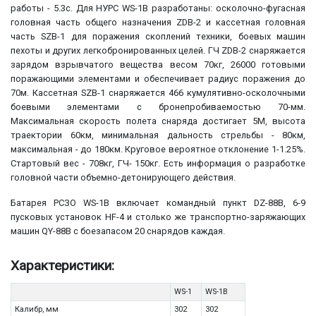
работы - 5.3с. Для НУРС WS-1B разработаны: осколочно-фугасная
головная часть общего назначения ZDB-2 и кассетная головная
часть SZB-1 для поражения скоплений техники, боевых машин
пехоты и других легкобронированных целей. ГЧ ZDB-2 снаряжается
зарядом взрывчатого вещества весом 70кг, 26000 готовыми
поражающими элементами и обеспечивает радиус поражения до
70м. Кассетная SZB-1 снаряжается 466 кумулятивно-осколочными
боевыми элементами с бронепробиваемостью 70-мм.
Максимальная скорость полета снаряда достигает 5M, высота
траектории 60км, минимальная дальность стрельбы - 80км,
максимальная - до 180км. Круговое вероятное отклонение 1-1.25%.
Стартовый вес - 708кг, ГЧ- 150кг. Есть информация о разработке
головной части объемно-детонирующего действия.
Батарея РСЗО WS-1B включает командный пункт DZ-88B, 6-9
пусковых установок HF-4 и столько же транспортно-заряжающих
машин QY-88B с боезапасом 20 снарядов каждая.
Характеристики:
WS-1
WS-1B
Калибр, мм
302
302