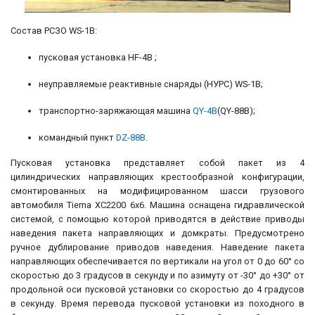
Состав РСЗО WS-1B:
пусковая установка HF-4B ;
неуправляемые реактивные снаряды (НУРС) WS-1B;
транспортно-заряжающая машина
QY-4B
(QY-88B);
командный пункт
DZ-88B
.
Пусковая установка представляет собой пакет из 4
цилиндрических направляющих крестообразной конфигурации,
смонтированных на модифицированном шасси грузового
автомобиля Tiema XC2200 6х6. Машина оснащена гидравлической
системой, с помощью которой приводятся в действие приводы
наведения пакета направляющих и домкраты. Предусмотрено
ручное дублирование приводов наведения. Наведение пакета
направляющих обеспечивается по вертикали на угол от 0 до 60° со
скоростью до 3 градусов в секунду и по азимуту от -30° до +30° от
продольной оси пусковой установки со скоростью до 4 градусов
в секунду. Время перевода пусковой установки из походного в