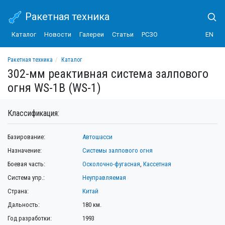
Ракетная техника
Каталог
Новости
Галереи
Статьи
РСЗО
EN
Ракетная техника
Каталог
302-мм реактивная система залпового огня WS-1B (WS-1)
302-мм реактивная система залпового
огня WS-1B (WS-1)
Классификация:
Базирование:
Автошасси
Назначение:
Системы залпового огня
Боевая часть:
Осколочно-фугасная
,
Кассетная
Система упр.:
Неуправляемая
Страна:
Китай
Дальность:
180 км.
Год разработки:
1993