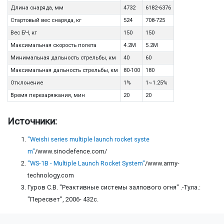
Длина снаряда, мм
4732
6182-6376
Стартовый вес снаряда, кг
524
708-725
Вес БЧ, кг
150
150
Максимальная скорость полета
4.2М
5.2М
Минимальная дальность стрельбы, км
40
60
Максимальная дальность стрельбы, км
80-100
180
Отклонение
1%
1~1.25%
Время перезаряжания, мин
20
20
Источники:
"Weishi series multiple launch rocket syste
m"
/www.sinodefence.com/
"WS-1B - Multiple Launch Rocket System"
/www.army-
technology.com
Гуров С.В. "Реактивные системы залпового огня" .-Тула.:
"Пересвет", 2006- 432с.