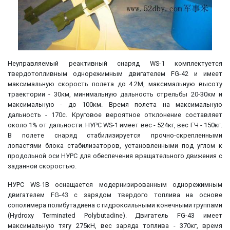
Неуправляемый реактивный снаряд WS-1 комплектуется
твердотопливным однорежимным двигателем FG-42 и имеет
максимальную скорость полета до 4.2M, максимальную высоту
траектории - 30км, минимальную дальность стрельбы 20-30км и
максимальную - до 100км. Время полета на максимальную
дальность - 170с. Круговое вероятное отклонение составляет
около 1% от дальности. НУРС WS-1 имеет вес - 524кг, вес ГЧ - 150кг.
В полете снаряд стабилизируется прочно-скрепленными
лопастями блока стабилизаторов, установленными под углом к
продольной оси НУРС для обеспечения вращательного движения с
заданной скоростью.
НУРС WS-1B оснащается модернизированным однорежимным
двигателем FG-43 с зарядом твердого топлива на основе
сополимера полибутадиена с гидроксильными конечными группами
(Hydroxy Terminated Polybutadine). Двигатель FG-43 имеет
максимальную тягу 275кН, вес заряда топлива - 370кг, время