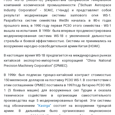
компанией космической промышленности ("Sichuan Aerospace
Industry Corporation" - SCAIC, г.Чэнду) и представляет собой
результат модернизации системы залпового огня WS-1.
Разработка систем семейства WeiShi началась в 80-х годах
прошлого века, в 1990 году первая РСЗО этого семейства - WS-1
вышла на испытания. В 1993г. была впервые продемонстрирована
модернизированная система WS-1B с увеличенной дальностью
стрельбы и боевой эффективностью. Системы не принимались на
вооружение народно-освободительной армии Китая (НОАК).
В настоящее время WS-1B предлагается на международных рынках
китайской экспортно-импортной корпорацией "China National
Precision Machinery Corporation" (CPMIEC).
В 1996г. был подписан турецко-китайский контракт стоимостью
150 миллионов долларов на поставку РСЗО WS-1. В соответствии с
этим соглашением CPMIEC поставила в 1997году батарею РСЗО WS-
1 (5 боевых машин) для вооруженных сил Турции и оказала
техническое содействие в организации самостоятельного
производства еще 5 модернизированных батарей. Эти системы
под обозначением
"Kasirga"
состоят на вооружении турецкой
армии. В дальнейшем было организовано лицензионное