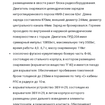
размещением в хвосте ракет блока радиооборудования.
Двигатель снаряжался цилиндрическим зарядом
нитроглицеринового пороха НМФ-2 весом 62кг. Длина
заряда составляла 870мм, внешний диаметр 244мм, диаметр
центрального канала 44мм. Заряд не бронировался. Горение
проходило по внутренней и наружной цилиндрическим
поверхностям и с торцов. Двигатель ПРД-204 имел
суммарный импульс 10850кгс, максимальную тягу 3500кг,
время работы 4,0...6,7 с, массу снаряженную 118кг.
осколочно-фугасно-кумулятивную боевую часть Ф-66,
состоящую из стального корпуса, в котором размещено
снаряжение (взрывчатое вещество ТГ40) и имеется гнездо
для взрывателя. Обеспечивает пробивание гомогенной
брони толщиной до 250мм и поражение по типу «С» кабины
РЛС в радиусе до 10 м;
взрывательное устройство ЭВУ-Н-29, состоящее из
взрывателя ЭВУ-Н-29, в литом корпусе которого
размещены узел дальнего взведения и элементы
электроцепи, и реакционного контакта. Обеспечивает