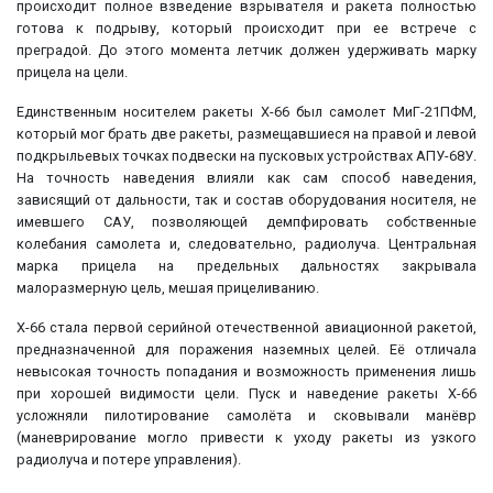
происходит полное взведение взрывателя и ракета полностью
готова к подрыву, который происходит при ее встрече с
преградой. До этого момента летчик должен удерживать марку
прицела на цели.
Единственным носителем ракеты Х-66 был самолет МиГ-21ПФМ,
который мог брать две ракеты, размещавшиеся на правой и левой
подкрыльевых точках подвески на пусковых устройствах АПУ-68У.
На точность наведения влияли как сам способ наведения,
зависящий от дальности, так и состав оборудования носителя, не
имевшего САУ, позволяющей демпфировать собственные
колебания самолета и, следовательно, радиолуча. Центральная
марка прицела на предельных дальностях закрывала
малоразмерную цель, мешая прицеливанию.
Х-66 стала первой серийной отечественной авиационной ракетой,
предназначенной для поражения наземных целей. Её отличала
невысокая точность попадания и возможность применения лишь
при хорошей видимости цели. Пуск и наведение ракеты Х-66
усложняли пилотирование самолёта и сковывали манёвр
(маневрирование могло привести к уходу ракеты из узкого
радиолуча и потере управления).