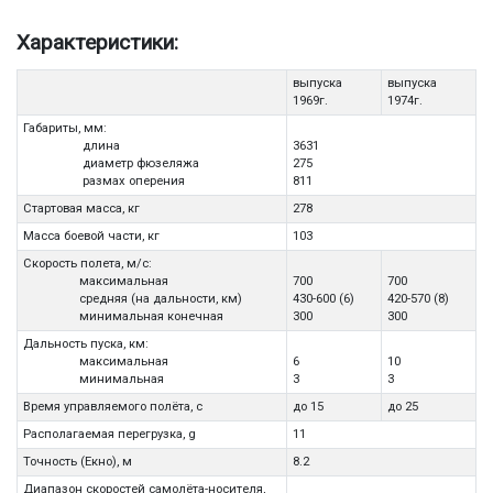
Характеристики:
выпуска
выпуска
1969г.
1974г.
Габариты, мм:
длина
3631
диаметр фюзеляжа
275
размах оперения
811
Стартовая масса, кг
278
Масса боевой части, кг
103
Скорость полета, м/c:
максимальная
700
700
средняя (на дальности, км)
430-600 (6)
420-570 (8)
минимальная конечная
300
300
Дальность пуска, км:
максимальная
6
10
минимальная
3
3
Время управляемого полёта, с
до 15
до 25
Располагаемая перегрузка, g
11
Точность (Екно), м
8.2
Диапазон скоростей самолёта-носителя,