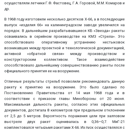
осуществляли летчики Г.Ф. Фастовец, Г.А. Горовой, М.М. Комаров и
др.
В 1968 году изготовили несколько десятков Х-66, а в последующие
выпуск «изделия 66» на калининградском заводе увеличился на
порядок. В дальнейшем разрабатывавшиеся КБ «Звезда» ракеты
осваивались в серийном производстве на КМЗ «Стрела». Это
способствовало оперативному устранению нестыковок
возникавших между проектной и технологической документацией,
активной «обратной связи» между производством и
конструкторским коллективом. Такое взаимодействие
способствовало дальнейшему совершенствованию ракеты после
официального принятия ее на вооружение.
Отличные результаты стрельб позволили рекомендовать данную
ракету к принятию на вооружение. Это было сделано по
Постановлению Правительства от 14 мая 1968 года и в
соответствии с приказом главы Минобороны от 20 июня.
Максимальная дальность ракеты, согласно этих официальных
документов, достигала 8 километров при предельном отклонении
от 2,5 до 5 метров. Вероятность поражения цели при залповом
выстреле двух ракет оценивалась в 0,36—0,7. МиГ-21
комплектовался четырьмя ракетами Х-66. Их пуск осуществлялся с