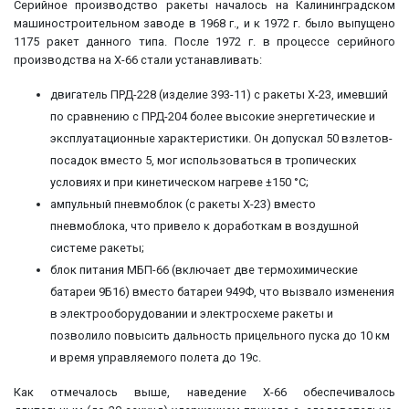
Серийное производство ракеты началось на Калининградском
машиностроительном заводе в 1968 г., и к 1972 г. было выпущено
1175 ракет данного типа. После 1972 г. в процессе серийного
производства на Х-66 стали устанавливать:
двигатель ПРД-228 (изделие 393-11) с ракеты Х-23, имевший
по сравнению с ПРД-204 более высокие энергетические и
эксплуатационные характеристики. Он допускал 50 взлетов-
посадок вместо 5, мог использоваться в тропических
условиях и при кинетическом нагреве ±150 °С;
ампульный пневмоблок (с ракеты Х-23) вместо
пневмоблока, что привело к доработкам в воздушной
системе ракеты;
блок питания МБП-66 (включает две термохимические
батареи 9Б16) вместо батареи 949Ф, что вызвало изменения
в электрооборудовании и электросхеме ракеты и
позволило повысить дальность прицельного пуска до 10 км
и время управляемого полета до 19с.
Как отмечалось выше, наведение Х-66 обеспечивалось