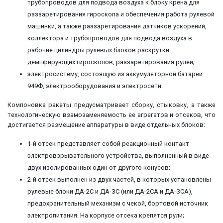
трубопроводов для подвода воздуха к блоку крена для
раззаретирования гироскопа и обеспечения работа рулевой
машинки, а также раззаретирования датчиков ускорений,
коллектора и трубопроводов для подвода воздуха в
рабочие цилиндры рулевых блоков раскрутки
демпфирующих гироскопов, раззаретирования рулей;
электросистему, состоящую из аккумуляторной батареи
949Ф, электрооборудования и электросети.
Компоновка ракеты предусматривает сборку, стыковку, а также
технологическую взамозаменяемость ее агрегатов и отсеков, что
достигается размещение аппаратуры в виде отдельных блоков:
1-й отсек представляет собой реакционный контакт
электровзрывательного устройства, выполненный в виде
двух изолированных один от другого конусов;
2-й отсек выполнен из двух частей, в которых установлены
рулевые блоки ДА-2С и ДА-ЗС (или ДА-2СА и ДА-ЗСА),
предохранительный механизм с чекой, бортовой источник
электропитания. На корпусе отсека крепятся рули;