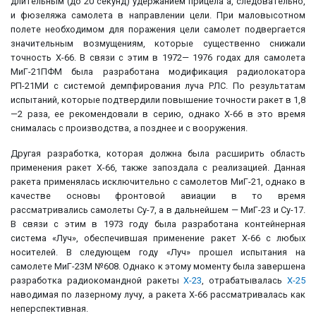
длительным (до 20 секунд) удержанием прицела а, следовательно,
и фюзеляжа самолета в направлении цели. При маловысотном
полете необходимом для поражения цели самолет подвергается
значительным возмущениям, которые существенно снижали
точность Х-66. В связи с этим в 1972— 1976 годах для самолета
МиГ-21ПФМ была разработана модификация радиолокатора
РП-21МИ с системой демпфирования луча РЛС. По результатам
испытаний, которые подтвердили повышение точности ракет в 1,8
—2 раза, ее рекомендовали в серию, однако Х-66 в это время
снималась с производства, а позднее и с вооружения.
Другая разработка, которая должна была расширить область
применения ракет Х-66, также запоздала с реализацией. Данная
ракета применялась исключительно с самолетов МиГ-21, однако в
качестве основы фронтовой авиации в то время
рассматривались самолеты Су-7, а в дальнейшем — МиГ-23 и Су-17.
В связи с этим в 1973 году была разработана контейнерная
система «Луч», обеспечившая применение ракет Х-66 с любых
носителей. В следующем году «Луч» прошел испытания на
самолете МиГ-23М №608. Однако к этому моменту была завершена
разработка радиокомандной ракеты
Х-23
, отрабатывалась
Х-25
наводимая по лазерному лучу, а ракета Х-66 рассматривалась как
неперспективная.