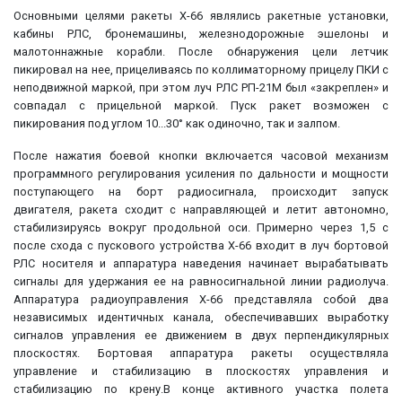
Основными целями ракеты Х-66 являлись ракетные установки,
кабины РЛС, бронемашины, железнодорожные эшелоны и
малотоннажные корабли. После обнаружения цели летчик
пикировал на нее, прицеливаясь по коллиматорному прицелу ПКИ с
неподвижной маркой, при этом луч РЛС РП-21М был «закреплен» и
совпадал с прицельной маркой. Пуск ракет возможен с
пикирования под углом 10...30° как одиночно, так и залпом.
После нажатия боевой кнопки включается часовой механизм
программного регулирования усиления по дальности и мощности
поступающего на борт радиосигнала, происходит запуск
двигателя, ракета сходит с направляющей и летит автономно,
стабилизируясь вокруг продольной оси. Примерно через 1,5 с
после схода с пускового устройства Х-66 входит в луч бортовой
РЛС носителя и аппаратура наведения начинает вырабатывать
сигналы для удержания ее на равносигнальной линии радиолуча.
Аппаратура радиоуправления Х-66 представляла собой два
независимых идентичных канала, обеспечивавших выработку
сигналов управления ее движением в двух перпендикулярных
плоскостях. Бортовая аппаратура ракеты осуществляла
управление и стабилизацию в плоскостях управления и
стабилизацию по крену.В конце активного участка полета