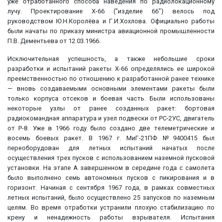
уже отработанного способа наведения по радиолокационному
лучу. Проектирование Х-66 ("изделие 66") велось под
руководством Ю.Н.Королёва и Г.И.Хохлова. Официально работы
были начаты по приказу министра авиационной промышленности
П.В. Дементьева от 12.03.1966.
Исключительная успешность, а также небольшие сроки
разработки и испытаний ракеты Х-66 определялись ее широкой
преемственностью по отношению к разработанной ранее технике
— вновь создаваемыми основными элементами ракеты были
только корпуса отсеков и боевая часть. Были использованы
некоторые узлы от ранее созданных ракет: бортовая
радиокомандная аппаратура и узел подвески от РС-2УС, двигатель
от Р-8. Уже в 1966 году было создано две телеметрические и
восемь боевых ракет. В 1967 г. МиГ-21ПФ №9400415 был
переоборудован для летных испытаний начатых после
осуществления трех пусков с использованием наземной пусковой
установки. На этапе А завершенном в середине года с самолета
было выполнено семь автономных пусков с пикирования и в
горизонт. Начиная с сентября 1967 года, в рамках совместных
летных испытаний, было осуществлено 25 запусков по наземным
целям. Во время отработки устранили плохую стабилизацию по
крену и ненадежность работы взрывателя. Испытания