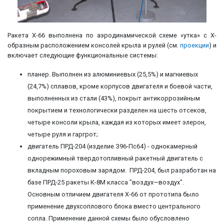
Ракета Х-66 выполнена по аэродинамической схеме «утка» с Х-
образным расположением консолей крыла и рулей (см.
проекции
) и
включает следующие функциональные системы:
планер. Выполнен из алюминиевых (25,5%) и магниевых
(24,7%) сплавов, кроме корпусов двигателя и боевой части,
выполненных из стали (43%), покрыт антикоррозийным
покрытием и технологически разделен на шесть отсеков,
четыре консоли крыла, каждая из которых имеет элерон,
четыре руля и гаргрот;
двигатель ПРД-204 (изделие З96-Пс64) - однокамерный
однорежимный твердотопливный ракетный двигатель с
вкладным пороховым зарядом. ПРД-204, был разработан на
базе ПРД-25 ракеты К-8М класса "воздух—воздух".
Основным отличием двигателя Х-66 от прототипа было
применение двухсоплового блока вместо центрального
сопла. Применение данной схемы было обусловлено